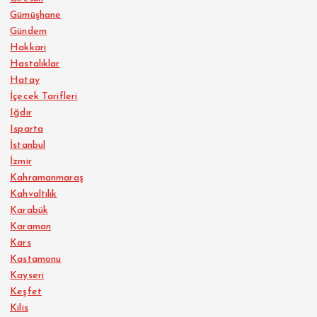
Gümüşhane
Gündem
Hakkari
Hastalıklar
Hatay
İçecek Tarifleri
Iğdır
Isparta
İstanbul
İzmir
Kahramanmaraş
Kahvaltılık
Karabük
Karaman
Kars
Kastamonu
Kayseri
Keşfet
Kilis