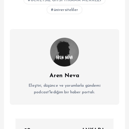
ÜCRETSİZ GİYSİ YIKAMA MERKEZİ
üniversiteliler
Aren Neva
Eleştiri, düşünce ve yorumlarla gündemi
podcast'lediğim bir haber portalı.
Y