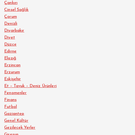
Çankırı
Cinsel Sağlık
Çorum
Denizli
Diyarbakır
Diyet
Düzce
Edirne
Elazığ
Erzincan
Erzurum
Eskişehir
Et – Tavuk – Deniz Ürünleri
Fenomenler
Finans
Futbol
Gaziantep
Genel Kültür
Gezilecek Yerler
Giresun