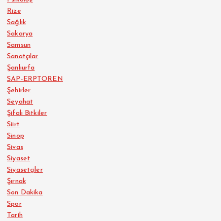
Rize
Sağlık
Sakarya
Samsun
Sanatçılar
Şanlıurfa
SAP-ERPTOREN
Şehirler
Seyahat
Şifalı Bitkiler
Siirt
Sinop
Sivas
Siyaset
Siyasetçiler
Şırnak
Son Dakika
Spor
Tarih