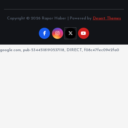
Copyright © 2026 Rapor Haber | Powered by
Desert Themes
google.com, pub-5344518190537118, DIRECT, f08c47fec0942fa0