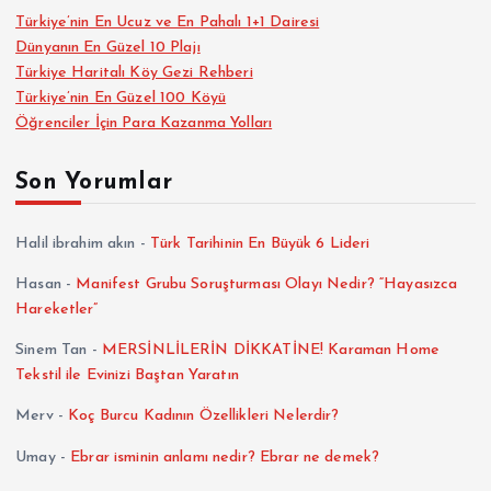
Türkiye’nin En Ucuz ve En Pahalı 1+1 Dairesi
Dünyanın En Güzel 10 Plajı
Türkiye Haritalı Köy Gezi Rehberi
Türkiye’nin En Güzel 100 Köyü
Öğrenciler İçin Para Kazanma Yolları
Son Yorumlar
Halil ibrahim akın
-
Türk Tarihinin En Büyük 6 Lideri
Hasan
-
Manifest Grubu Soruşturması Olayı Nedir? “Hayasızca
Hareketler”
Sinem Tan
-
MERSİNLİLERİN DİKKATİNE! Karaman Home
Tekstil ile Evinizi Baştan Yaratın
Merv
-
Koç Burcu Kadının Özellikleri Nelerdir?
Umay
-
Ebrar isminin anlamı nedir? Ebrar ne demek?