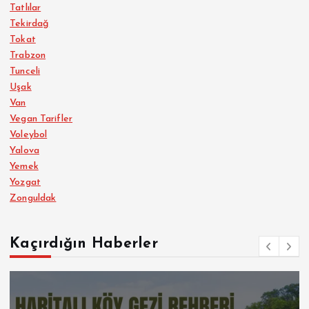
Tatlılar
Tekirdağ
Tokat
Trabzon
Tunceli
Uşak
Van
Vegan Tarifler
Voleybol
Yalova
Yemek
Yozgat
Zonguldak
Kaçırdığın Haberler