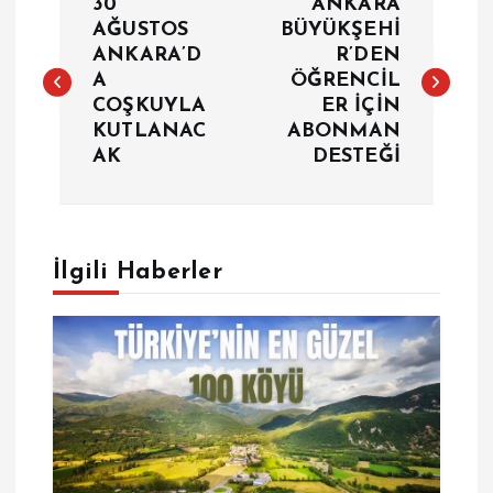
30
ANKARA
a
AĞUSTOS
BÜYÜKŞEHİ
ANKARA’D
R’DEN
A
ÖĞRENCİL
z
COŞKUYLA
ER İÇİN
KUTLANAC
ABONMAN
ı
AK
DESTEĞİ
g
e
İlgili Haberler
z
i
n
m