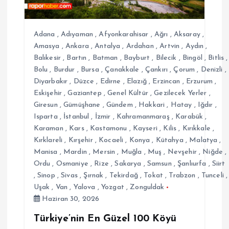
e
s
Adana
,
Adıyaman
,
Afyonkarahisar
,
Ağrı
,
Aksaray
,
Amasya
,
Ankara
,
Antalya
,
Ardahan
,
Artvin
,
Aydın
,
Balıkesir
,
Bartın
,
Batman
,
Bayburt
,
Bilecik
,
Bingöl
,
Bitlis
,
i
Bolu
,
Burdur
,
Bursa
,
Çanakkale
,
Çankırı
,
Çorum
,
Denizli
,
Diyarbakır
,
Düzce
,
Edirne
,
Elazığ
,
Erzincan
,
Erzurum
,
Eskişehir
,
Gaziantep
,
Genel Kültür
,
Gezilecek Yerler
,
Giresun
,
Gümüşhane
,
Gündem
,
Hakkari
,
Hatay
,
Iğdır
,
Isparta
,
İstanbul
,
İzmir
,
Kahramanmaraş
,
Karabük
,
Karaman
,
Kars
,
Kastamonu
,
Kayseri
,
Kilis
,
Kırıkkale
,
Kırklareli
,
Kırşehir
,
Kocaeli
,
Konya
,
Kütahya
,
Malatya
,
Manisa
,
Mardin
,
Mersin
,
Muğla
,
Muş
,
Nevşehir
,
Niğde
,
Ordu
,
Osmaniye
,
Rize
,
Sakarya
,
Samsun
,
Şanlıurfa
,
Siirt
,
Sinop
,
Sivas
,
Şırnak
,
Tekirdağ
,
Tokat
,
Trabzon
,
Tunceli
,
Uşak
,
Van
,
Yalova
,
Yozgat
,
Zonguldak
Haziran 30, 2026
Türkiye’nin En Güzel 100 Köyü