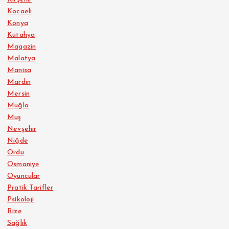
Kocaeli
Konya
Kütahya
Magazin
Malatya
Manisa
Mardin
Mersin
Muğla
Muş
Nevşehir
Niğde
Ordu
Osmaniye
Oyuncular
Pratik Tarifler
Psikoloji
Rize
Sağlık