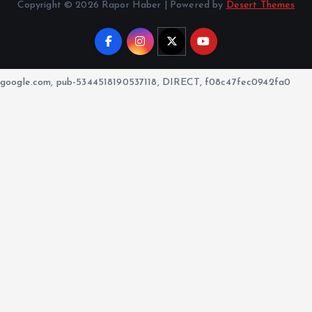
Copyright © 2026 Rapor Haber | Powered by
Desert Themes
google.com, pub-5344518190537118, DIRECT, f08c47fec0942fa0