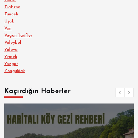
Tokat
Trabzon
Tunceli
Uşak
Van
Vegan Tarifler
Voleybol
Yalova
Yemek
Yozgat
Zonguldak
Kaçırdığın Haberler