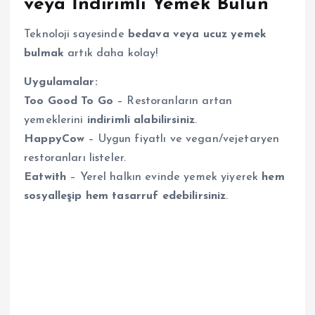
veya İndirimli Yemek Bulun
Teknoloji sayesinde
bedava veya ucuz yemek
bulmak
artık daha kolay!
Uygulamalar:
Too Good To Go
– Restoranların artan
yemeklerini
indirimli alabilirsiniz
.
HappyCow
– Uygun fiyatlı ve vegan/vejetaryen
restoranları listeler.
Eatwith
– Yerel halkın evinde yemek yiyerek
hem
sosyalleşip hem tasarruf edebilirsiniz
.