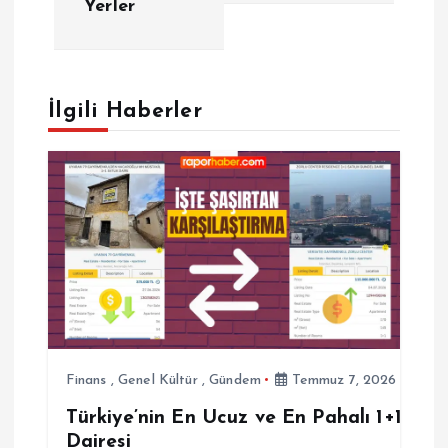
Yerler
ı
g
İlgili Haberler
e
z
i
n
m
e
Finans
,
Genel Kültür
,
Gündem
Temmuz 7, 2026
Türkiye’nin En Ucuz ve En Pahalı 1+1
s
Dairesi