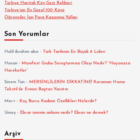
Türkiye Haritalı Köy Gezi Rehberi
Türkiye’nin En Güzel 100 Köyü
Öğrenciler İçin Para Kazanma Yolları
Son Yorumlar
Halil ibrahim akın
-
Türk Tarihinin En Büyük 6 Lideri
Hasan
-
Manifest Grubu Soruşturması Olayı Nedir? “Hayasızca
Hareketler”
Sinem Tan
-
MERSİNLİLERİN DİKKATİNE! Karaman Home
Tekstil ile Evinizi Baştan Yaratın
Merv
-
Koç Burcu Kadının Özellikleri Nelerdir?
Umay
-
Ebrar isminin anlamı nedir? Ebrar ne demek?
Arşiv