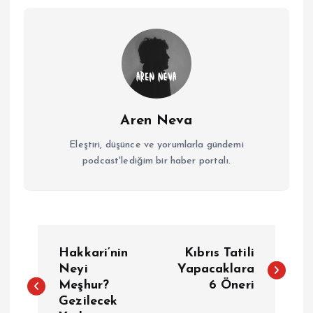
Aren Neva
Eleştiri, düşünce ve yorumlarla gündemi
podcast'lediğim bir haber portalı.
Y
Hakkari’nin
Kıbrıs Tatili
a
Neyi
Yapacaklara
Meşhur?
6 Öneri
Gezilecek
z