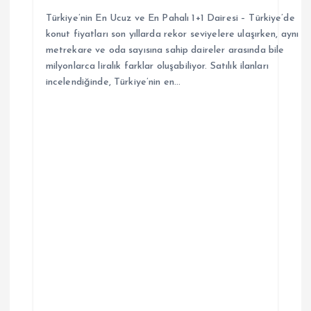
i
Türkiye’nin En Ucuz ve En Pahalı 1+1 Dairesi – Türkiye’de
konut fiyatları son yıllarda rekor seviyelere ulaşırken, aynı
metrekare ve oda sayısına sahip daireler arasında bile
milyonlarca liralık farklar oluşabiliyor. Satılık ilanları
incelendiğinde, Türkiye’nin en…