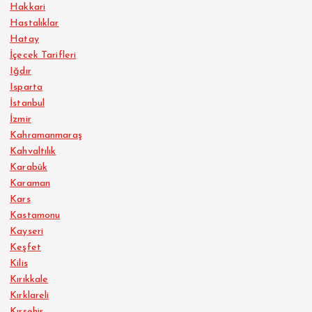
Hakkari
Hastalıklar
Hatay
İçecek Tarifleri
Iğdır
Isparta
İstanbul
İzmir
Kahramanmaraş
Kahvaltılık
Karabük
Karaman
Kars
Kastamonu
Kayseri
Keşfet
Kilis
Kırıkkale
Kırklareli
Kırşehir