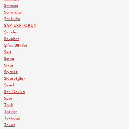
Samsun
Sanatçılar
Şanlıurfa
SAP-ERPTOREN
Şehirler
Seyahat
Şifalı Bitkiler
Siirt
Sinop
Sivas
Siyaset
Siyasetçiler
Şırnak
Son Dakika
Spor
Tarih
Tatlılar
Tekirdağ
Tokat