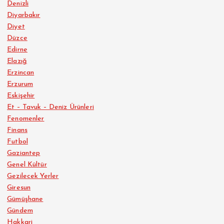
Denizli
Diyarbakır
Diyet
Düzce
Edirne
Elazığ
Erzincan
Erzurum
Eskişehir
Et – Tavuk – Deniz Ürünleri
Fenomenler
Finans
Futbol
Gaziantep
Genel Kültür
Gezilecek Yerler
Giresun
Gümüşhane
Gündem
Hakkari