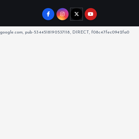
google.com, pub-5344518190537118, DIRECT, f08c47fec0942fa0