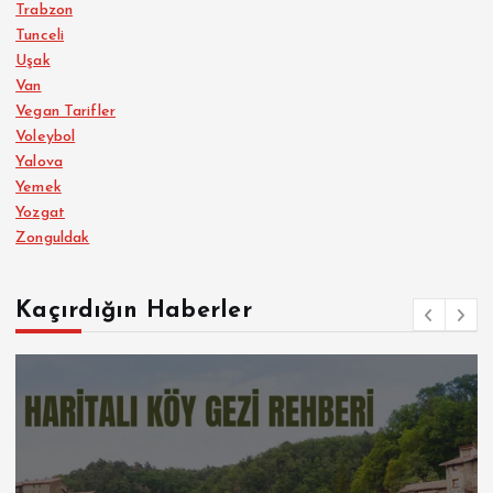
Trabzon
Tunceli
Uşak
Van
Vegan Tarifler
Voleybol
Yalova
Yemek
Yozgat
Zonguldak
Kaçırdığın Haberler