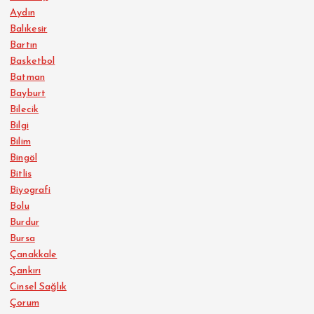
Aydın
Balıkesir
Bartın
Basketbol
Batman
Bayburt
Bilecik
Bilgi
Bilim
Bingöl
Bitlis
Biyografi
Bolu
Burdur
Bursa
Çanakkale
Çankırı
Cinsel Sağlık
Çorum