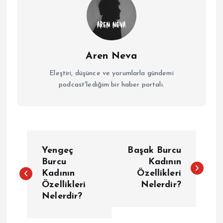
Aren Neva
Eleştiri, düşünce ve yorumlarla gündemi
podcast'lediğim bir haber portalı.
Y
Yengeç
Başak Burcu
a
Burcu
Kadının
Kadının
Özellikleri
Özellikleri
Nelerdir?
z
Nelerdir?
ı