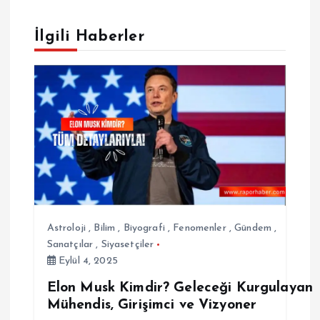
g
İlgili Haberler
e
z
i
n
m
e
Astroloji
,
Bilim
,
Biyografi
,
Fenomenler
,
Gündem
,
Sanatçılar
,
Siyasetçiler
s
Eylül 4, 2025
Elon Musk Kimdir? Geleceği Kurgulayan
i
Mühendis, Girişimci ve Vizyoner