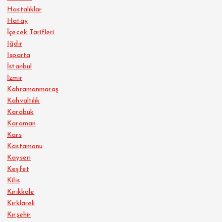
Hastalıklar
Hatay
İçecek Tarifleri
Iğdır
Isparta
İstanbul
İzmir
Kahramanmaraş
Kahvaltılık
Karabük
Karaman
Kars
Kastamonu
Kayseri
Keşfet
Kilis
Kırıkkale
Kırklareli
Kırşehir