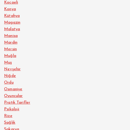
Kocaeli
Konya
Kütahya
Magazin
Malatya
Manisa
Mardin
Mersin
Muğla
Muş
Nevşehir
Niğde
Ordu
Osmaniye
Oyuncular
Pratik Tarifler
Psikoloji
Rize
Sağlık
Sakarya