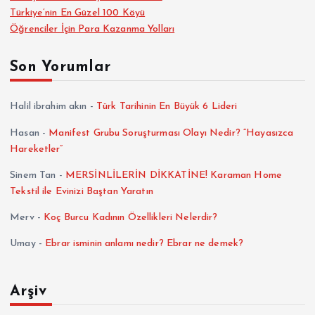
Türkiye’nin En Güzel 100 Köyü
Öğrenciler İçin Para Kazanma Yolları
Son Yorumlar
Halil ibrahim akın
-
Türk Tarihinin En Büyük 6 Lideri
Hasan
-
Manifest Grubu Soruşturması Olayı Nedir? “Hayasızca
Hareketler”
Sinem Tan
-
MERSİNLİLERİN DİKKATİNE! Karaman Home
Tekstil ile Evinizi Baştan Yaratın
Merv
-
Koç Burcu Kadının Özellikleri Nelerdir?
Umay
-
Ebrar isminin anlamı nedir? Ebrar ne demek?
Arşiv