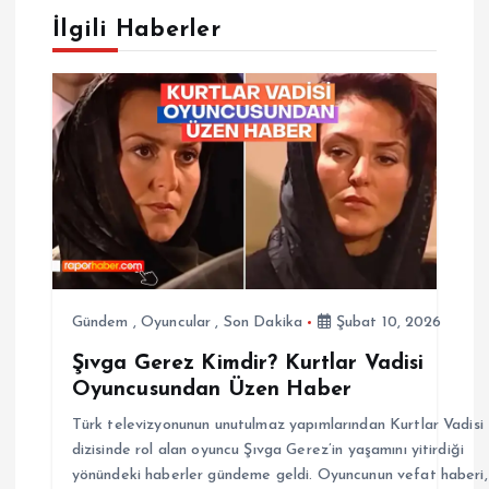
e
İlgili Haberler
z
i
n
m
e
s
Gündem
,
Oyuncular
,
Son Dakika
Şubat 10, 2026
Şıvga Gerez Kimdir? Kurtlar Vadisi
i
Oyuncusundan Üzen Haber
Türk televizyonunun unutulmaz yapımlarından Kurtlar Vadisi
dizisinde rol alan oyuncu Şıvga Gerez’in yaşamını yitirdiği
yönündeki haberler gündeme geldi. Oyuncunun vefat haberi,