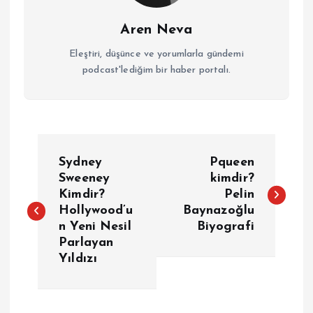
Aren Neva
Eleştiri, düşünce ve yorumlarla gündemi
podcast'lediğim bir haber portalı.
Y
Sydney
Pqueen
a
Sweeney
kimdir?
Kimdir?
Pelin
Hollywood’u
Baynazoğlu
z
n Yeni Nesil
Biyografi
Parlayan
ı
Yıldızı
g