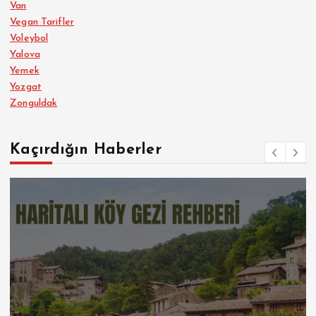
Van
Vegan Tarifler
Voleybol
Yalova
Yemek
Yozgat
Zonguldak
Kaçırdığın Haberler