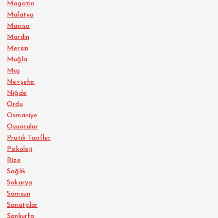
Magazin
Malatya
Manisa
Mardin
Mersin
Muğla
Muş
Nevşehir
Niğde
Ordu
Osmaniye
Oyuncular
Pratik Tarifler
Psikoloji
Rize
Sağlık
Sakarya
Samsun
Sanatçılar
Şanlıurfa