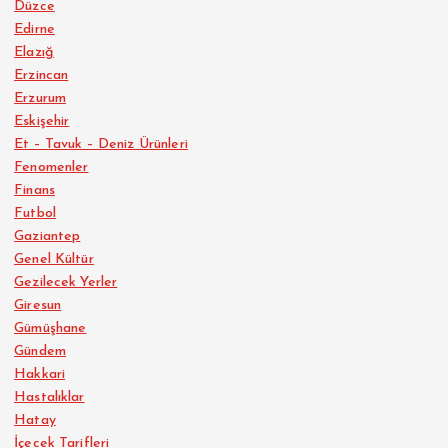
Düzce
Edirne
Elazığ
Erzincan
Erzurum
Eskişehir
Et – Tavuk – Deniz Ürünleri
Fenomenler
Finans
Futbol
Gaziantep
Genel Kültür
Gezilecek Yerler
Giresun
Gümüşhane
Gündem
Hakkari
Hastalıklar
Hatay
İçecek Tarifleri