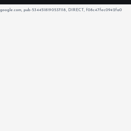
google.com, pub-5344518190537118, DIRECT, f08c47fec0942fa0