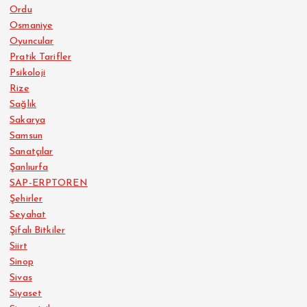
Ordu
Osmaniye
Oyuncular
Pratik Tarifler
Psikoloji
Rize
Sağlık
Sakarya
Samsun
Sanatçılar
Şanlıurfa
SAP-ERPTOREN
Şehirler
Seyahat
Şifalı Bitkiler
Siirt
Sinop
Sivas
Siyaset