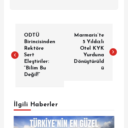
Y
ODTÜ
Marmaris’te
a
Birincisinden
5 Yıldızlı
Rektöre
Otel KYK
Sert
Yurduna
z
Eleştiriler:
Dönüştürüld
“Bilim Bu
ü
ı
Değil!”
g
e
İlgili Haberler
z