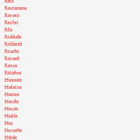
Kars
Kastamonu
Kayseri
Keşfet
Kilis
Kırıkkale
Kırklareli
Kırşehir
Kocaeli
Konya
Kütahya
Magazin
Malatya
Manisa
Mardin
Mersin
Muğla
Muş
Nevşehir
Niğde