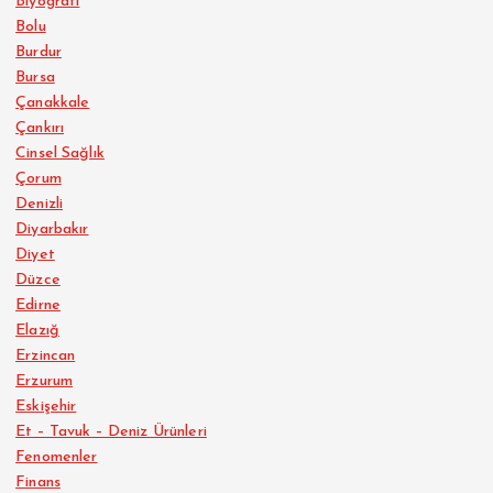
Biyografi
Bolu
Burdur
Bursa
Çanakkale
Çankırı
Cinsel Sağlık
Çorum
Denizli
Diyarbakır
Diyet
Düzce
Edirne
Elazığ
Erzincan
Erzurum
Eskişehir
Et – Tavuk – Deniz Ürünleri
Fenomenler
Finans