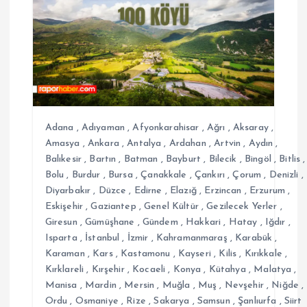
i
n
m
e
s
Adana
,
Adıyaman
,
Afyonkarahisar
,
Ağrı
,
Aksaray
,
Amasya
,
Ankara
,
Antalya
,
Ardahan
,
Artvin
,
Aydın
,
Balıkesir
,
Bartın
,
Batman
,
Bayburt
,
Bilecik
,
Bingöl
,
Bitlis
,
i
Bolu
,
Burdur
,
Bursa
,
Çanakkale
,
Çankırı
,
Çorum
,
Denizli
,
Diyarbakır
,
Düzce
,
Edirne
,
Elazığ
,
Erzincan
,
Erzurum
,
Eskişehir
,
Gaziantep
,
Genel Kültür
,
Gezilecek Yerler
,
Giresun
,
Gümüşhane
,
Gündem
,
Hakkari
,
Hatay
,
Iğdır
,
Isparta
,
İstanbul
,
İzmir
,
Kahramanmaraş
,
Karabük
,
Karaman
,
Kars
,
Kastamonu
,
Kayseri
,
Kilis
,
Kırıkkale
,
Kırklareli
,
Kırşehir
,
Kocaeli
,
Konya
,
Kütahya
,
Malatya
,
Manisa
,
Mardin
,
Mersin
,
Muğla
,
Muş
,
Nevşehir
,
Niğde
,
Ordu
,
Osmaniye
,
Rize
,
Sakarya
,
Samsun
,
Şanlıurfa
,
Siirt