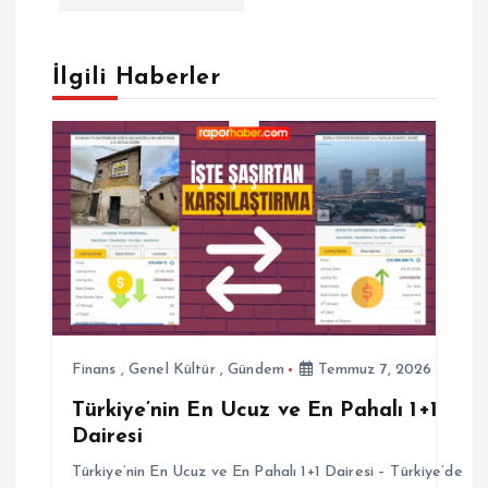
ı
g
İlgili Haberler
e
z
i
n
m
e
Finans
,
Genel Kültür
,
Gündem
Temmuz 7, 2026
Türkiye’nin En Ucuz ve En Pahalı 1+1
s
Dairesi
i
Türkiye’nin En Ucuz ve En Pahalı 1+1 Dairesi – Türkiye’de