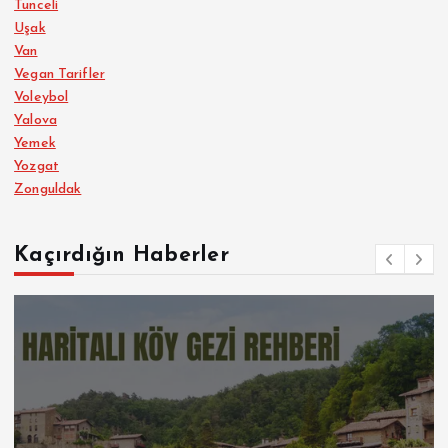
Tunceli
Uşak
Van
Vegan Tarifler
Voleybol
Yalova
Yemek
Yozgat
Zonguldak
Kaçırdığın Haberler