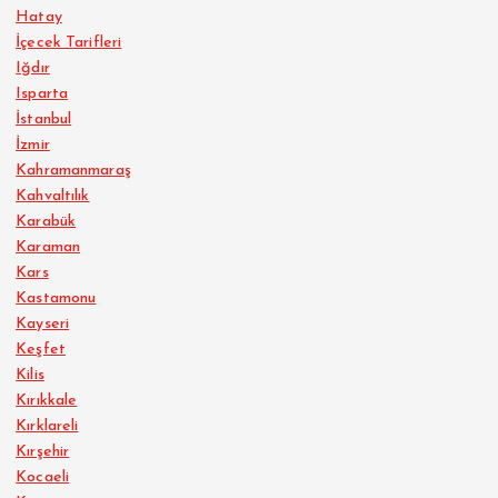
Hatay
İçecek Tarifleri
Iğdır
Isparta
İstanbul
İzmir
Kahramanmaraş
Kahvaltılık
Karabük
Karaman
Kars
Kastamonu
Kayseri
Keşfet
Kilis
Kırıkkale
Kırklareli
Kırşehir
Kocaeli