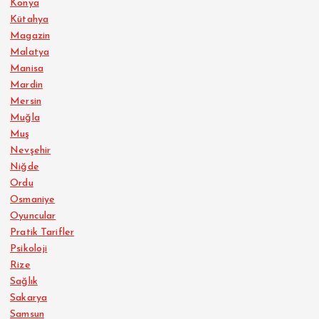
Konya
Kütahya
Magazin
Malatya
Manisa
Mardin
Mersin
Muğla
Muş
Nevşehir
Niğde
Ordu
Osmaniye
Oyuncular
Pratik Tarifler
Psikoloji
Rize
Sağlık
Sakarya
Samsun