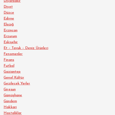
Diyarbakır
Diyet
Düzce
Edirne
Elazığ
Erzincan
Erzurum
Eskişehir
Et – Tavuk – Deniz Ürünleri
Fenomenler
Finans
Futbol
Gaziantep
Genel Kültür
Gezilecek Yerler
Giresun
Gümüşhane
Gündem
Hakkari
Hastalıklar