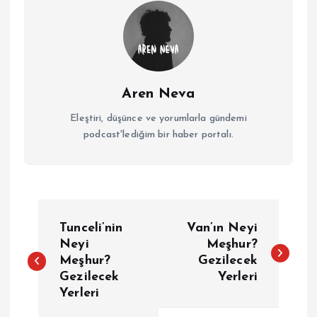
Aren Neva
Eleştiri, düşünce ve yorumlarla gündemi
podcast'lediğim bir haber portalı.
Y
Tunceli’nin
Van’ın Neyi
a
Neyi
Meşhur?
Meşhur?
Gezilecek
Gezilecek
Yerleri
z
Yerleri