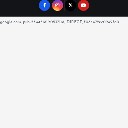
google.com, pub-5344518190537118, DIRECT, f08c47fec0942fa0