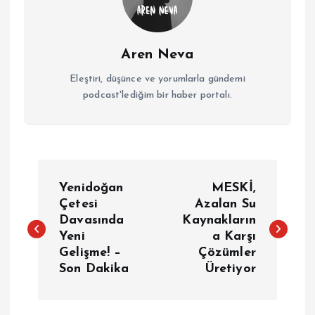
Aren Neva
Eleştiri, düşünce ve yorumlarla gündemi
podcast'lediğim bir haber portalı.
Y
Yenidoğan
MESKİ,
a
Çetesi
Azalan Su
Davasında
Kaynakların
Yeni
a Karşı
z
Gelişme! –
Çözümler
Son Dakika
Üretiyor
ı
g