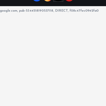
google.com, pub-5344518190537118, DIRECT, f08c47fec0942fa0