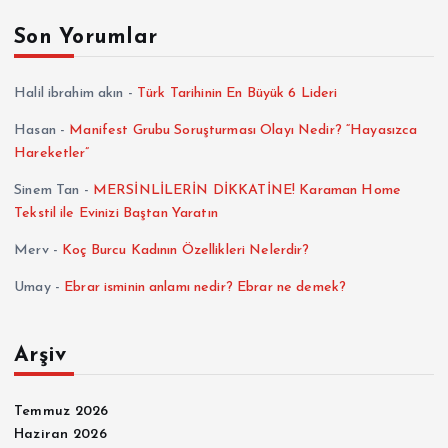
Son Yorumlar
Halil ibrahim akın
-
Türk Tarihinin En Büyük 6 Lideri
Hasan
-
Manifest Grubu Soruşturması Olayı Nedir? “Hayasızca
Hareketler”
Sinem Tan
-
MERSİNLİLERİN DİKKATİNE! Karaman Home
Tekstil ile Evinizi Baştan Yaratın
Merv
-
Koç Burcu Kadının Özellikleri Nelerdir?
Umay
-
Ebrar isminin anlamı nedir? Ebrar ne demek?
Arşiv
Temmuz 2026
Haziran 2026