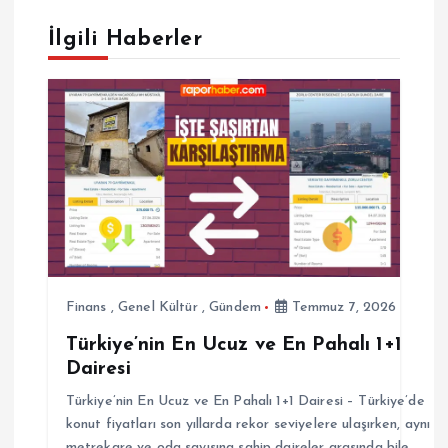
e
İlgili Haberler
z
i
n
m
e
Finans
,
Genel Kültür
,
Gündem
Temmuz 7, 2026
s
Türkiye’nin En Ucuz ve En Pahalı 1+1
Dairesi
i
Türkiye’nin En Ucuz ve En Pahalı 1+1 Dairesi – Türkiye’de
konut fiyatları son yıllarda rekor seviyelere ulaşırken, aynı
metrekare ve oda sayısına sahip daireler arasında bile