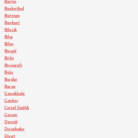
Bartın
Basketbol
Batman
Bayburt
Bilecik
Bilgi
Bilim
Bingöl
Bitlis
Biyografi
Bolu
Burdur
Bursa
Çanakkale
Çankırı
Cinsel Sağlık
Çorum
Denizli
Diyarbakır
Diyet