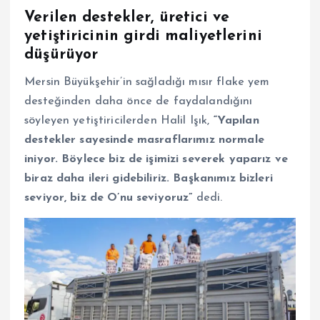
Verilen destekler, üretici ve
yetiştiricinin girdi maliyetlerini
düşürüyor
Mersin Büyükşehir’in sağladığı mısır flake yem
desteğinden daha önce de faydalandığını
söyleyen yetiştiricilerden Halil Işık,
“Yapılan
destekler sayesinde masraflarımız normale
iniyor. Böylece biz de işimizi severek yaparız ve
biraz daha ileri gidebiliriz. Başkanımız bizleri
seviyor, biz de O’nu seviyoruz”
dedi.