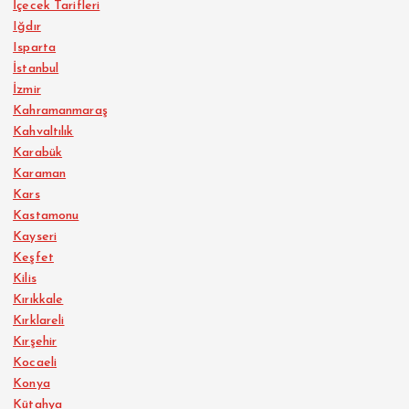
İçecek Tarifleri
Iğdır
Isparta
İstanbul
İzmir
Kahramanmaraş
Kahvaltılık
Karabük
Karaman
Kars
Kastamonu
Kayseri
Keşfet
Kilis
Kırıkkale
Kırklareli
Kırşehir
Kocaeli
Konya
Kütahya