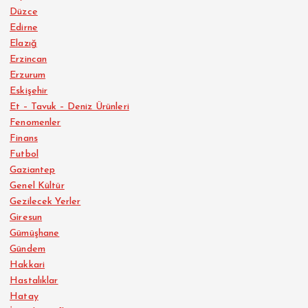
Düzce
Edirne
Elazığ
Erzincan
Erzurum
Eskişehir
Et – Tavuk – Deniz Ürünleri
Fenomenler
Finans
Futbol
Gaziantep
Genel Kültür
Gezilecek Yerler
Giresun
Gümüşhane
Gündem
Hakkari
Hastalıklar
Hatay