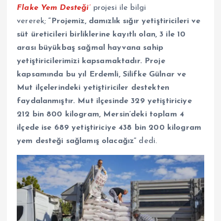
Flake Yem Desteği’
projesi ile bilgi
vererek;
“Projemiz, damızlık sığır yetiştiricileri ve
süt üreticileri birliklerine kayıtlı olan, 3 ile 10
arası büyükbaş sağmal hayvana sahip
yetiştiricilerimizi kapsamaktadır. Proje
kapsamında bu yıl Erdemli, Silifke Gülnar ve
Mut ilçelerindeki yetiştiriciler destekten
faydalanmıştır. Mut ilçesinde 329 yetiştiriciye
212 bin 800 kilogram, Mersin’deki toplam 4
ilçede ise 689 yetiştiriciye 438 bin 200 kilogram
yem desteği sağlamış olacağız”
dedi.