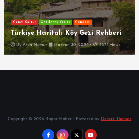
Nevşehir
Niğde
Ordu
Osmaniye
Rize
Sakarya
Samsun
Şanlıurfa
Siirt
Sinop
Sivas
Şırnak
Tekirdağ
Tokat
Trabzon
Tunceli
Uşak
Van
Yalova
Yozgat
Zonguldak
Türkiye’nin En Güzel 100 Köyü
By
Aren Neva
Haziran 30, 2026
6449 views
Copyright © 2026 Rapor Haber | Powered by
Desert Themes