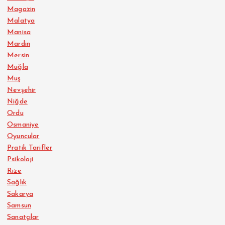
Magazin
Malatya
Manisa
Mardin
Mersin
Muğla
Muş
Nevşehir
Niğde
Ordu
Osmaniye
Oyuncular
Pratik Tarifler
Psikoloji
Rize
Sağlık
Sakarya
Samsun
Sanatçılar