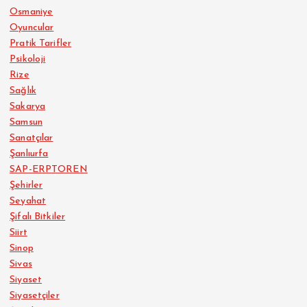
Osmaniye
Oyuncular
Pratik Tarifler
Psikoloji
Rize
Sağlık
Sakarya
Samsun
Sanatçılar
Şanlıurfa
SAP-ERPTOREN
Şehirler
Seyahat
Şifalı Bitkiler
Siirt
Sinop
Sivas
Siyaset
Siyasetçiler