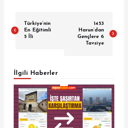
Y
Türkiye’nin
1453
a
En Eğitimli
Harun’dan
5 İli
Gençlere 6
Tavsiye
z
ı
g
İlgili Haberler
e
z
i