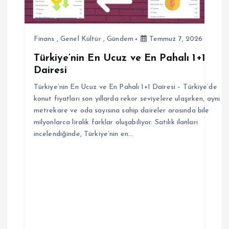
n
m
Finans
,
Genel Kültür
,
Gündem
Temmuz 7, 2026
e
Türkiye’nin En Ucuz ve En Pahalı 1+1
Dairesi
s
Türkiye’nin En Ucuz ve En Pahalı 1+1 Dairesi – Türkiye’de
i
konut fiyatları son yıllarda rekor seviyelere ulaşırken, aynı
metrekare ve oda sayısına sahip daireler arasında bile
milyonlarca liralık farklar oluşabiliyor. Satılık ilanları
incelendiğinde, Türkiye’nin en…