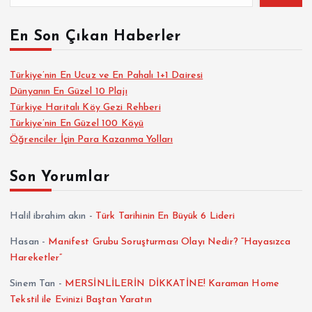
En Son Çıkan Haberler
Türkiye’nin En Ucuz ve En Pahalı 1+1 Dairesi
Dünyanın En Güzel 10 Plajı
Türkiye Haritalı Köy Gezi Rehberi
Türkiye’nin En Güzel 100 Köyü
Öğrenciler İçin Para Kazanma Yolları
Son Yorumlar
Halil ibrahim akın
-
Türk Tarihinin En Büyük 6 Lideri
Hasan
-
Manifest Grubu Soruşturması Olayı Nedir? “Hayasızca
Hareketler”
Sinem Tan
-
MERSİNLİLERİN DİKKATİNE! Karaman Home
Tekstil ile Evinizi Baştan Yaratın