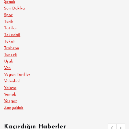
Şırnak
Son Dakika
Spor
Tarih
Tatlılar
Tekirdağ
Tokat
Trabzon
Tunceli
Uşak
Van
Vegan Tarifler
Voleybol
Yalova
Yemek
Yozgat
Zonguldak
Kaçırdığın Haberler