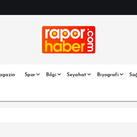
Haber, Spor, Magazin, Sağlık, Son Dakika, Gündem, Seyah
agazin
Spor
Bilgi
Seyahat
Biyografi
Sağ