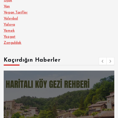
Uşak
Van
Vegan Tarifler
Voleybol
Yalova
Yemek
Yozgat
Zonguldak
Kaçırdığın Haberler