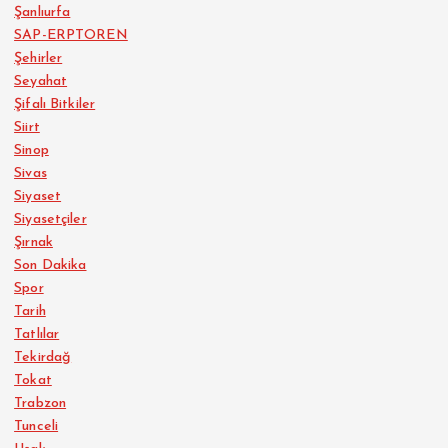
Şanlıurfa
SAP-ERPTOREN
Şehirler
Seyahat
Şifalı Bitkiler
Siirt
Sinop
Sivas
Siyaset
Siyasetçiler
Şırnak
Son Dakika
Spor
Tarih
Tatlılar
Tekirdağ
Tokat
Trabzon
Tunceli