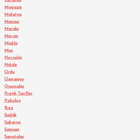
Kütahya
Magazin
Malatya
Manisa
Mardin
Mersin
Muğla
Muş
Nevşehir
Niğde
Ordu
Osmaniye
Oyuncular
Pratik Tarifler
Psikoloji
Rize
Sağlık
Sakarya
Samsun
Sanatçılar