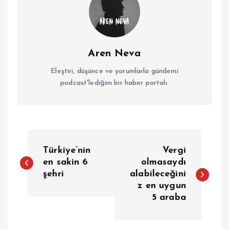
Aren Neva
Eleştiri, düşünce ve yorumlarla gündemi
podcast'lediğim bir haber portalı.
Y
Türkiye’nin
Vergi
a
en sakin 6
olmasaydı
şehri
alabileceğini
z en uygun
z
5 araba
ı