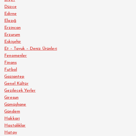
Düzce
Edirne
Elazığ
Erzincan
Erzurum
Eskişehir
Et – Tavuk – Deniz Ürünleri
Fenomenler
Finans
Futbol
Gaziantep
Genel Kültür
Gezilecek Yerler
Giresun
Gümüşhane
Gündem
Hakkari
Hastalıklar
Hatay