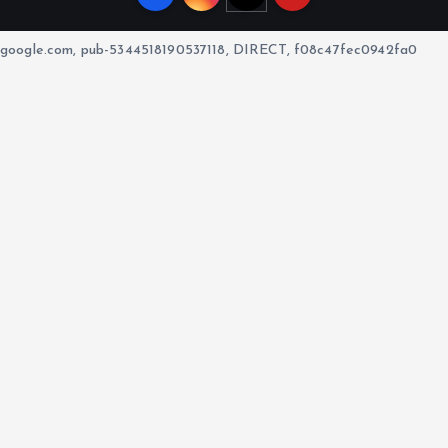
google.com, pub-5344518190537118, DIRECT, f08c47fec0942fa0