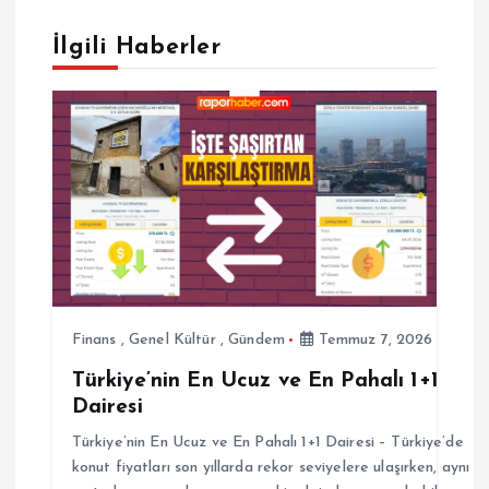
g
İlgili Haberler
e
z
i
n
m
e
Finans
,
Genel Kültür
,
Gündem
Temmuz 7, 2026
Türkiye’nin En Ucuz ve En Pahalı 1+1
s
Dairesi
i
Türkiye’nin En Ucuz ve En Pahalı 1+1 Dairesi – Türkiye’de
konut fiyatları son yıllarda rekor seviyelere ulaşırken, aynı