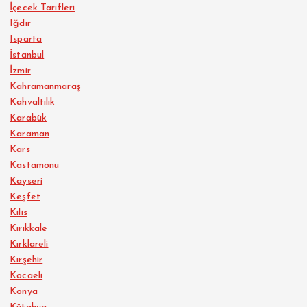
İçecek Tarifleri
Iğdır
Isparta
İstanbul
İzmir
Kahramanmaraş
Kahvaltılık
Karabük
Karaman
Kars
Kastamonu
Kayseri
Keşfet
Kilis
Kırıkkale
Kırklareli
Kırşehir
Kocaeli
Konya