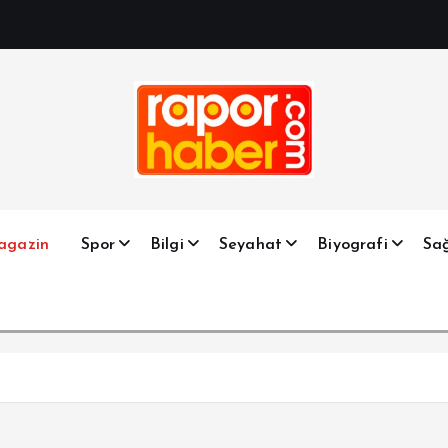
Haber, Spor, Magazin, Sağlık, Son Dakika, Gündem, Seyah
agazin
Spor
Bilgi
Seyahat
Biyografi
Sağ