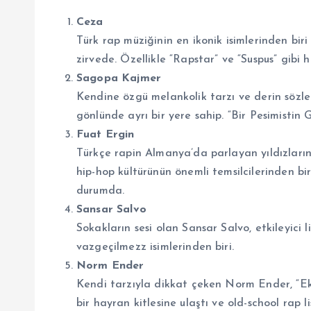
Ceza
Türk rap müziğinin en ikonik isimlerinden biri
zirvede. Özellikle “Rapstar” ve “Suspus” gibi hi
Sagopa Kajmer
Kendine özgü melankolik tarzı ve derin sözle
gönlünde ayrı bir yere sahip. “Bir Pesimistin
Fuat Ergin
Türkçe rapin Almanya’da parlayan yıldızlarınd
hip-hop kültürünün önemli temsilcilerinden bir
durumda.
Sansar Salvo
Sokakların sesi olan Sansar Salvo, etkileyici li
vazgeçilmezz isimlerinden biri.
Norm Ender
Kendi tarzıyla dikkat çeken Norm Ender, “Eks
bir hayran kitlesine ulaştı ve old-school rap li