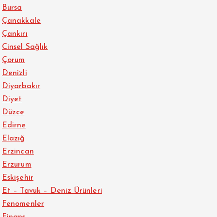
Bursa
Çanakkale
Çankırı
Cinsel Sağlık
Çorum
Denizli
Diyarbakır
Diyet
Düzce
Edirne
Elazığ
Erzincan
Erzurum
Eskişehir
Et – Tavuk – Deniz Ürünleri
Fenomenler
Finans