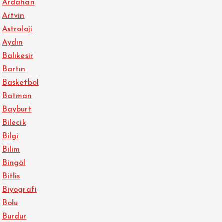
Ardahan
Artvin
Astroloji
Aydın
Balıkesir
Bartın
Basketbol
Batman
Bayburt
Bilecik
Bilgi
Bilim
Bingöl
Bitlis
Biyografi
Bolu
Burdur