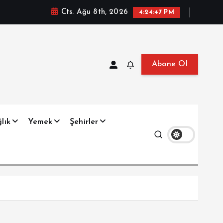
Cts. Ağu 8th, 2026
4:24:49 PM
Abone Ol
at, Haberler, Biyografi, Bilgi
lık
Yemek
Şehirler