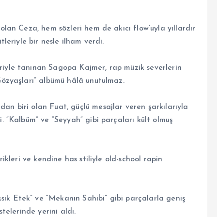
 olan Ceza, hem sözleri hem de akıcı flow’uyla yıllardır
tleriyle bir nesle ilham verdi.
riyle tanınan Sagopa Kajmer, rap müzik severlerin
 Gözyaşları” albümü hâlâ unutulmaz.
an biri olan Fuat, güçlü mesajlar veren şarkılarıyla
i. “Kalbüm” ve “Seyyah” gibi parçaları kült olmuş
rikleri ve kendine has stiliyle old-school rapin
ik Etek” ve “Mekanın Sahibi” gibi parçalarla geniş
stelerinde yerini aldı.