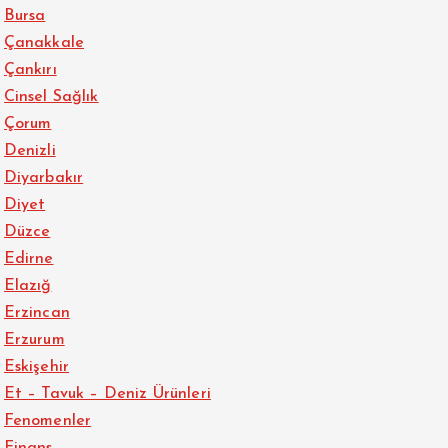
Bursa
Çanakkale
Çankırı
Cinsel Sağlık
Çorum
Denizli
Diyarbakır
Diyet
Düzce
Edirne
Elazığ
Erzincan
Erzurum
Eskişehir
Et – Tavuk – Deniz Ürünleri
Fenomenler
Finans