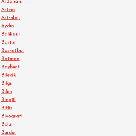
Ardahan
Artvin
Astroloji
Aydın
Balıkesir
Bartın
Basketbol
Batman
Bayburt
Bilecik
Bilgi
Bilim
Bingöl
Bitlis
Biyografi
Bolu
Burdur