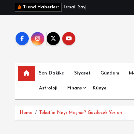
İ
İ
s
m
a
i
l
S
a
y
m
a
z
A
ç
ı
Trend Haberler:
ç
e
r
i
ğ
e
a
t
Son Dakika
Siyaset
Gündem
M
l
a
Astroloji
Finans
Künye
Home
Tokat’ın Neyi Meşhur? Gezilecek Yerleri