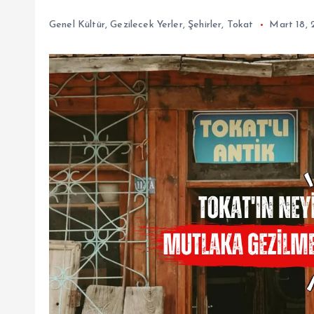
Genel Kültür
,
Gezilecek Yerler
,
Şehirler
,
Tokat
Mart 18,