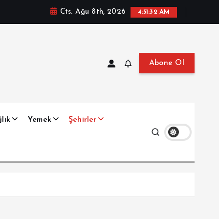
Cts. Ağu 8th, 2026
4:51:33 AM
Abone Ol
at, Haberler, Biyografi, Bilgi
lık
Yemek
Şehirler