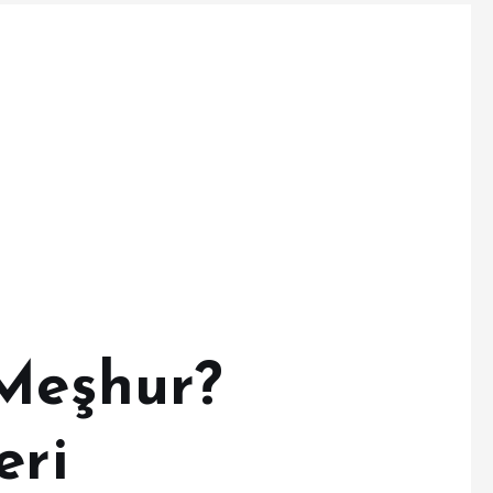
 Meşhur?
eri