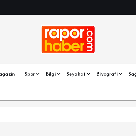
Haber, Spor, Magazin, Sağlık, Son Dakika, Gündem, Seyah
agazin
Spor
Bilgi
Seyahat
Biyografi
Sağ