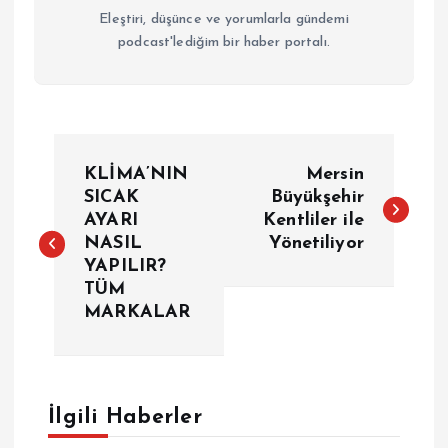
Eleştiri, düşünce ve yorumlarla gündemi
podcast'lediğim bir haber portalı.
Y
KLİMA’NIN
Mersin
a
SICAK
Büyükşehir
AYARI
Kentliler ile
NASIL
Yönetiliyor
z
YAPILIR?
TÜM
ı
MARKALAR
g
e
İlgili Haberler