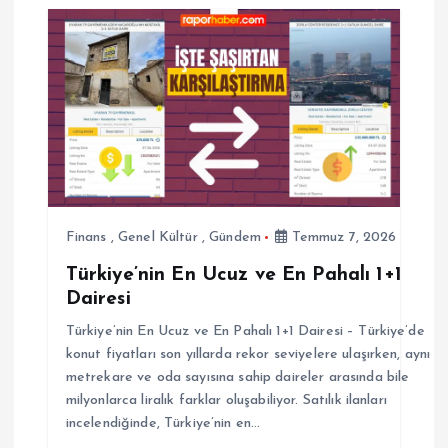
z
i
n
m
e
s
Finans
,
Genel Kültür
,
Gündem
Temmuz 7, 2026
Türkiye’nin En Ucuz ve En Pahalı 1+1
i
Dairesi
Türkiye’nin En Ucuz ve En Pahalı 1+1 Dairesi – Türkiye’de
konut fiyatları son yıllarda rekor seviyelere ulaşırken, aynı
metrekare ve oda sayısına sahip daireler arasında bile
milyonlarca liralık farklar oluşabiliyor. Satılık ilanları
incelendiğinde, Türkiye’nin en…