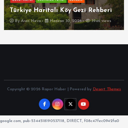
Genel Kültür
Gezilecek Yerler
Gündem
Türkiye Haritalı Köy Gezi Rehberi
By
Aren Neva
Haziran 30, 2026
3946 views
Copyright © 2026 Rapor Haber | Powered by
Desert Themes
google.com, pub-5344518190537118, DIRECT, f08c47fec0942fa0