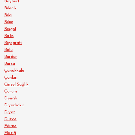
Bayburt
Bilecik
Bilgi
Bilim
Bingöl
Bitlis
Biyografi
Bolu
Burdur
Bursa
Çanakkale
Çankırı
Cinsel Sağlık
Çorum
Denizli
Diyarbakır
Diyet
Düzce
Edirne
Elazığ