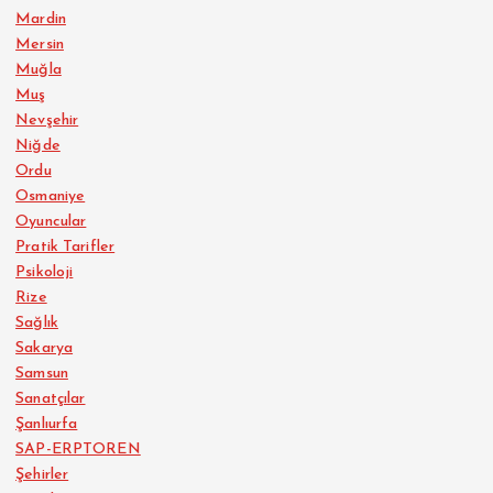
Mardin
Mersin
Muğla
Muş
Nevşehir
Niğde
Ordu
Osmaniye
Oyuncular
Pratik Tarifler
Psikoloji
Rize
Sağlık
Sakarya
Samsun
Sanatçılar
Şanlıurfa
SAP-ERPTOREN
Şehirler