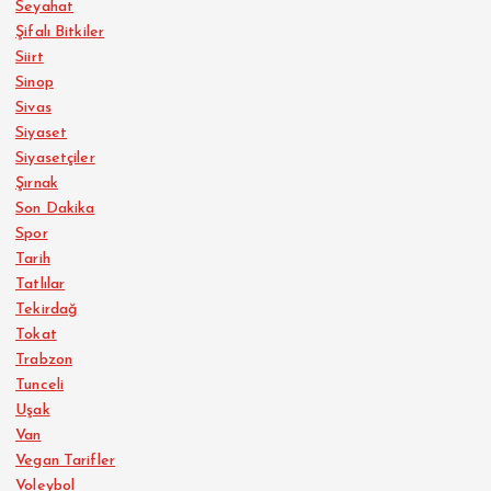
Seyahat
Şifalı Bitkiler
Siirt
Sinop
Sivas
Siyaset
Siyasetçiler
Şırnak
Son Dakika
Spor
Tarih
Tatlılar
Tekirdağ
Tokat
Trabzon
Tunceli
Uşak
Van
Vegan Tarifler
Voleybol