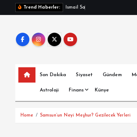
İ
İ
s
m
a
i
l
S
a
y
m
a
z
A
ç
Trend Haberler:
ç
e
r
i
ğ
e
a
t
Son Dakika
Siyaset
Gündem
M
l
a
Astroloji
Finans
Künye
Home
Samsun’un Neyi Meşhur? Gezilecek Yerleri