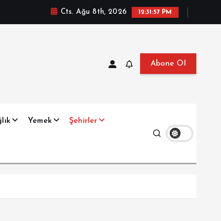
Cts. Ağu 8th, 2026
12:31:58 PM
Abone Ol
at, Haberler, Biyografi, Bilgi
lık
Yemek
Şehirler