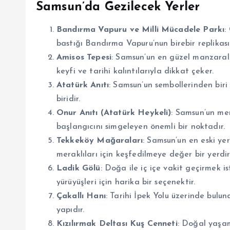
Samsun’da Gezilecek Yerler
Bandırma Vapuru ve Milli Mücadele Parkı
:
bastığı Bandırma Vapuru’nun birebir replikası 
Amisos Tepesi
: Samsun’un en güzel manzarala
keyfi ve tarihi kalıntılarıyla dikkat çeker.
Atatürk Anıtı
: Samsun’un sembollerinden biri
biridir.
Onur Anıtı (Atatürk Heykeli)
: Samsun’un mer
başlangıcını simgeleyen önemli bir noktadır.
Tekkeköy Mağaraları
: Samsun’un en eski ye
meraklıları için keşfedilmeye değer bir yerdir
Ladik Gölü
: Doğa ile iç içe vakit geçirmek i
yürüyüşleri için harika bir seçenektir.
Çakallı Hanı
: Tarihi İpek Yolu üzerinde bulun
yapıdır.
Kızılırmak Deltası Kuş Cenneti
: Doğal yaşam