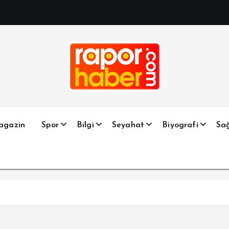
Haber, Spor, Magazin, Sağlık, Son Dakika, Gündem, Seyah
agazin
Spor
Bilgi
Seyahat
Biyografi
Sağ