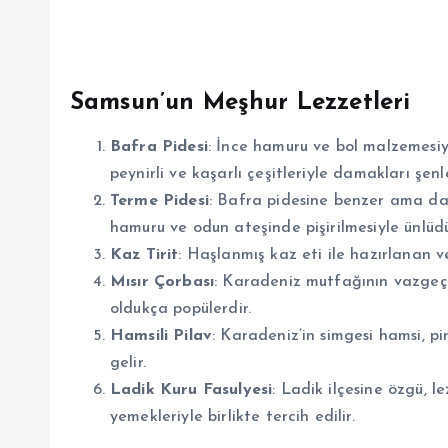
Samsun’un Meşhur Lezzetleri
Bafra Pidesi
: İnce hamuru ve bol malzemesiyl
peynirli ve kaşarlı çeşitleriyle damakları şenle
Terme Pidesi
: Bafra pidesine benzer ama dah
hamuru ve odun ateşinde pişirilmesiyle ünlüdü
Kaz Tirit
: Haşlanmış kaz eti ile hazırlanan ve
Mısır Çorbası
: Karadeniz mutfağının vazgeçi
oldukça popülerdir.
Hamsili Pilav
: Karadeniz’in simgesi hamsi, p
gelir.
Ladik Kuru Fasulyesi
: Ladik ilçesine özgü, l
yemekleriyle birlikte tercih edilir.