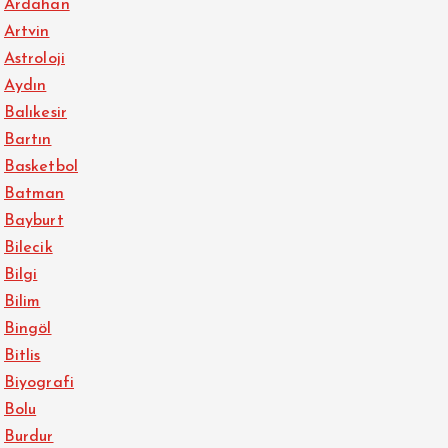
Ardahan
Artvin
Astroloji
Aydın
Balıkesir
Bartın
Basketbol
Batman
Bayburt
Bilecik
Bilgi
Bilim
Bingöl
Bitlis
Biyografi
Bolu
Burdur