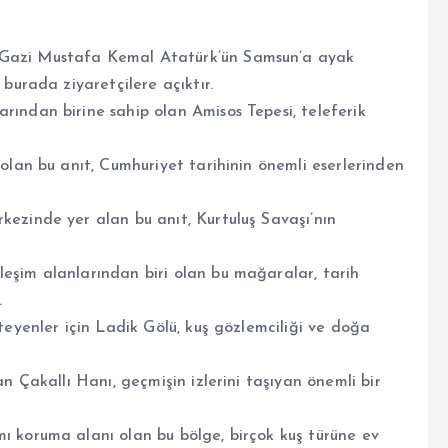
 Gazi Mustafa Kemal Atatürk’ün Samsun’a ayak
burada ziyaretçilere açıktır.
rından birine sahip olan Amisos Tepesi, teleferik
 olan bu anıt, Cumhuriyet tarihinin önemli eserlerinden
kezinde yer alan bu anıt, Kurtuluş Savaşı’nın
rleşim alanlarından biri olan bu mağaralar, tarih
.
steyenler için Ladik Gölü, kuş gözlemciliği ve doğa
an Çakallı Hanı, geçmişin izlerini taşıyan önemli bir
ı koruma alanı olan bu bölge, birçok kuş türüne ev