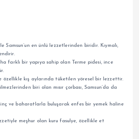
e Samsun’un en ünlü lezzetlerinden biridir. Kıymalı,
ndirir.
a farklı bir yapıya sahip olan Terme pidesi, ince
r.
 özellikle kış aylarında tüketilen yöresel bir lezzettir.
lmezlerinden biri olan mısır çorbası, Samsun’da da
irinç ve baharatlarla buluşarak enfes bir yemek haline
ezzetiyle meşhur olan kuru fasulye, özellikle et