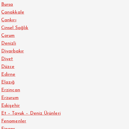
Bursa
Çanakkale
Çankırı
Cinsel Sağlık
Çorum
Denizli
Diyarbakır
Diyet
Düzce
Edirne
Elazığ
Erzincan
Erzurum
Eskişehir
Et – Tavuk – Deniz Ürünleri
Fenomenler
Finans