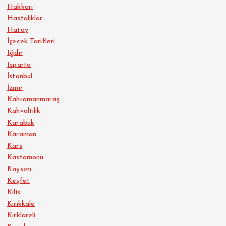
Hakkari
Hastalıklar
Hatay
İçecek Tarifleri
Iğdır
Isparta
İstanbul
İzmir
Kahramanmaraş
Kahvaltılık
Karabük
Karaman
Kars
Kastamonu
Kayseri
Keşfet
Kilis
Kırıkkale
Kırklareli