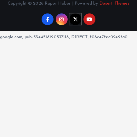
Copyright © 2026 Rapor Haber | Powered by
Desert Themes
google.com, pub-5344518190537118, DIRECT, f08c47fec0942fa0