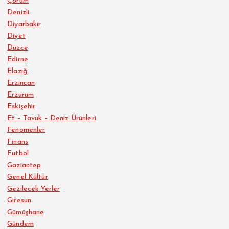
Çorum
Denizli
Diyarbakır
Diyet
Düzce
Edirne
Elazığ
Erzincan
Erzurum
Eskişehir
Et – Tavuk – Deniz Ürünleri
Fenomenler
Finans
Futbol
Gaziantep
Genel Kültür
Gezilecek Yerler
Giresun
Gümüşhane
Gündem