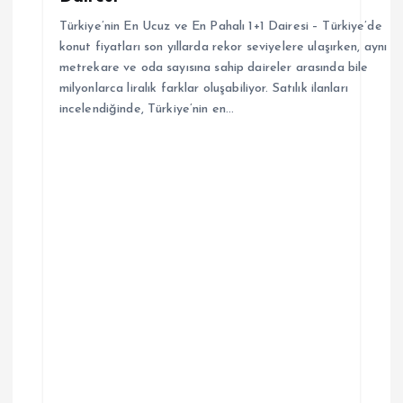
i
Türkiye’nin En Ucuz ve En Pahalı 1+1 Dairesi – Türkiye’de
konut fiyatları son yıllarda rekor seviyelere ulaşırken, aynı
metrekare ve oda sayısına sahip daireler arasında bile
milyonlarca liralık farklar oluşabiliyor. Satılık ilanları
incelendiğinde, Türkiye’nin en…