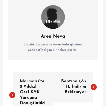
Aren Neva
Eleştiri, düşünce ve yorumlarla gündemi
podcast'lediğim bir haber portalı.
Y
Marmaris’te
Benzine 1,83
a
5 Yıldızlı
TL İndirim
Otel KYK
Bekleniyor
Yurduna
z
Dönüştürüld