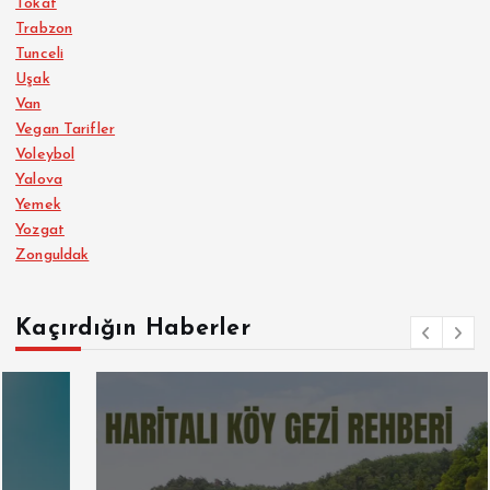
Tokat
Trabzon
Tunceli
Uşak
Van
Vegan Tarifler
Voleybol
Yalova
Yemek
Yozgat
Zonguldak
Kaçırdığın Haberler