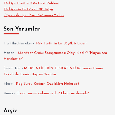
Türkiye Haritalı Köy Gezi Rehberi
Türkiye’nin En Güzel 100 Köyü
Öğrenciler İçin Para Kazanma Yolları
Son Yorumlar
Halil ibrahim akın
-
Türk Tarihinin En Büyük 6 Lideri
Hasan
-
Manifest Grubu Soruşturması Olayı Nedir? “Hayasızca
Hareketler”
Sinem Tan
-
MERSİNLİLERİN DİKKATİNE! Karaman Home
Tekstil ile Evinizi Baştan Yaratın
Merv
-
Koç Burcu Kadının Özellikleri Nelerdir?
Umay
-
Ebrar isminin anlamı nedir? Ebrar ne demek?
Arşiv