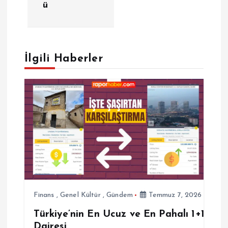
ü
ı
g
e
İlgili Haberler
z
i
n
m
e
Finans
,
Genel Kültür
,
Gündem
Temmuz 7, 2026
s
Türkiye’nin En Ucuz ve En Pahalı 1+1
Dairesi