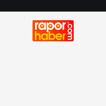
M
u
a
f
i
y
Haber, Spor, Magazin, Sağlık, Son Dakika, Gündem, Seyah