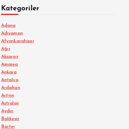
Kategoriler
Adana
Adıyaman
Afyonkarahisar
Ağrı
Aksaray
Amasya
Ankara
Antalya
Ardahan
Artvin
Astroloji
Aydın
Balıkesir
Bartın