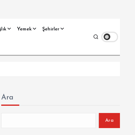
lık
Yemek
Şehirler
Ara
Ara