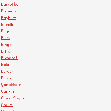
Basketbol
Batman
Bayburt
Bilecik
Bilgi
Bilim
Bingöl
Bitlis
Biyografi
Bolu
Burdur
Bursa
Çanakkale
Çankırı
Cinsel Sağlık
Çorum