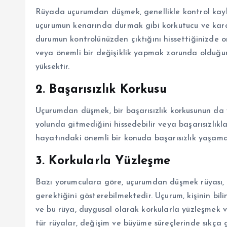
Rüyada uçurumdan düşmek, genellikle kontrol kaybı v
uçurumun kenarında durmak gibi korkutucu ve karar
durumun kontrolünüzden çıktığını hissettiğinizde o
veya önemli bir değişiklik yapmak zorunda olduğun
yüksektir.
2.
Başarısızlık Korkusu
Uçurumdan düşmek, bir başarısızlık korkusunun da y
yolunda gitmediğini hissedebilir veya başarısızlıkla i
hayatındaki önemli bir konuda başarısızlık yaşama 
3.
Korkularla Yüzleşme
Bazı yorumculara göre, uçurumdan düşmek rüyası, ki
gerektiğini gösterebilmektedir. Uçurum, kişinin bil
ve bu rüya, duygusal olarak korkularla yüzleşmek v
tür rüyalar, değişim ve büyüme süreçlerinde sıkça 