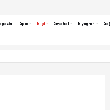
agazin
Spor
Bilgi
Seyahat
Biyografi
Sağ
?