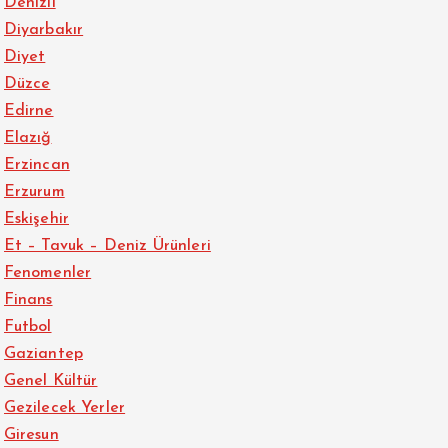
Denizli
Diyarbakır
Diyet
Düzce
Edirne
Elazığ
Erzincan
Erzurum
Eskişehir
Et – Tavuk – Deniz Ürünleri
Fenomenler
Finans
Futbol
Gaziantep
Genel Kültür
Gezilecek Yerler
Giresun