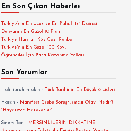
En Son Çıkan Haberler
Türkiye’nin En Ucuz ve En Pahalı 1+1 Dairesi
Dünyanın En Güzel 10 Plajı
Türkiye Haritalı Köy Gezi Rehberi
Türkiye’nin En Güzel 100 Köyü
Öğrenciler İçin Para Kazanma Yolları
Son Yorumlar
Halil ibrahim akın
-
Türk Tarihinin En Büyük 6 Lideri
Hasan
-
Manifest Grubu Soruşturması Olayı Nedir?
“Hayasızca Hareketler”
Sinem Tan
-
MERSİNLİLERİN DİKKATİNE!
Karaman Home Tekstil ile Evinizi Baştan Yaratın