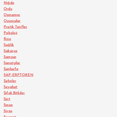
Niğde
Ordu
Osmaniye
Oyuncular
Pratik Tarifler
Psikoloji
Rize
Sağlık
Sakarya
Samsun
Sanatçılar
Şanlıurfa
SAP-ERPTOREN
Şehirler
Seyahat
Şifalı Bitkiler
Siirt
Sinop
Sivas