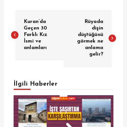
Y
Kuran’da
Rüyada
a
Geçen 30
dişin
Farklı Kız
düştüğünü
İsmi ve
görmek ne
z
anlamları
anlama
gelir?
ı
g
e
İlgili Haberler
z
i