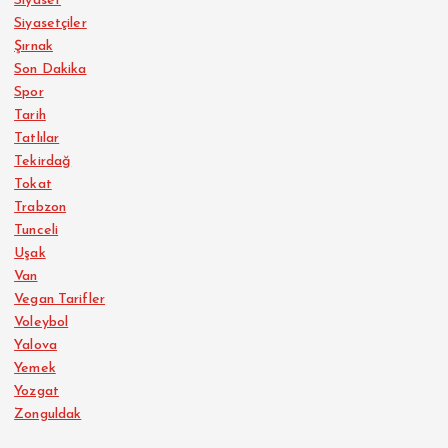
Siyaset
Siyasetçiler
Şırnak
Son Dakika
Spor
Tarih
Tatlılar
Tekirdağ
Tokat
Trabzon
Tunceli
Uşak
Van
Vegan Tarifler
Voleybol
Yalova
Yemek
Yozgat
Zonguldak