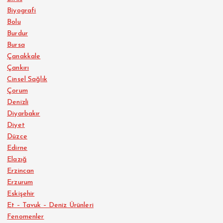
Biyografi
Bolu
Burdur
Bursa
Çanakkale
Çankırı
Cinsel Sağlık
Çorum
Denizli
Diyarbakır
Diyet
Düzce
Edirne
Elazığ
Erzincan
Erzurum
Eskişehir
Et – Tavuk – Deniz Ürünleri
Fenomenler