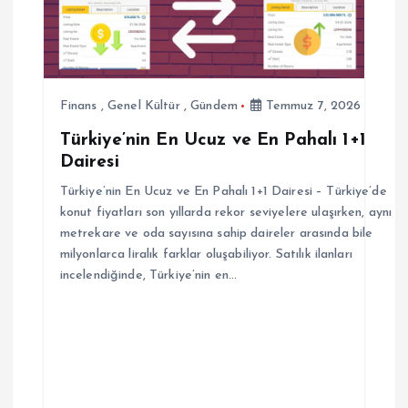
n
m
e
Finans
,
Genel Kültür
,
Gündem
Temmuz 7, 2026
s
Türkiye’nin En Ucuz ve En Pahalı 1+1
Dairesi
i
Türkiye’nin En Ucuz ve En Pahalı 1+1 Dairesi – Türkiye’de
konut fiyatları son yıllarda rekor seviyelere ulaşırken, aynı
metrekare ve oda sayısına sahip daireler arasında bile
milyonlarca liralık farklar oluşabiliyor. Satılık ilanları
incelendiğinde, Türkiye’nin en…