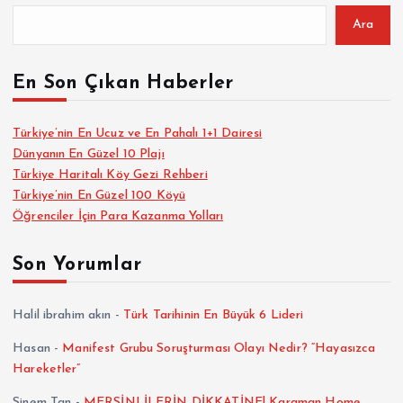
Ara
En Son Çıkan Haberler
Türkiye’nin En Ucuz ve En Pahalı 1+1 Dairesi
Dünyanın En Güzel 10 Plajı
Türkiye Haritalı Köy Gezi Rehberi
Türkiye’nin En Güzel 100 Köyü
Öğrenciler İçin Para Kazanma Yolları
Son Yorumlar
Halil ibrahim akın
-
Türk Tarihinin En Büyük 6 Lideri
Hasan
-
Manifest Grubu Soruşturması Olayı Nedir? “Hayasızca
Hareketler”
Sinem Tan
-
MERSİNLİLERİN DİKKATİNE! Karaman Home