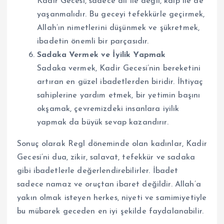
Kadir Gecesi, sadece dil ile değil, kalp ile de
yaşanmalıdır. Bu geceyi tefekkürle geçirmek,
Allah’ın nimetlerini düşünmek ve şükretmek,
ibadetin önemli bir parçasıdır.
Sadaka Vermek ve İyilik Yapmak
Sadaka vermek, Kadir Gecesi’nin bereketini
artıran en güzel ibadetlerden biridir. İhtiyaç
sahiplerine yardım etmek, bir yetimin başını
okşamak, çevremizdeki insanlara iyilik
yapmak da büyük sevap kazandırır.
Sonuç olarak Regl döneminde olan kadınlar, Kadir
Gecesi’ni dua, zikir, salavat, tefekkür ve sadaka
gibi ibadetlerle değerlendirebilirler. İbadet
sadece namaz ve oruçtan ibaret değildir. Allah’a
yakın olmak isteyen herkes, niyeti ve samimiyetiyle
bu mübarek geceden en iyi şekilde faydalanabilir.