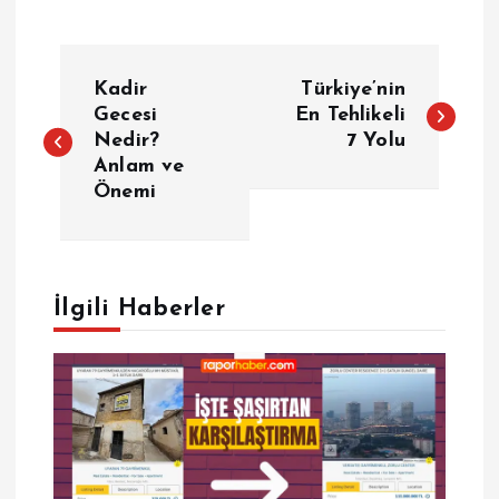
Y
Kadir
Türkiye’nin
a
Gecesi
En Tehlikeli
Nedir?
7 Yolu
Anlam ve
z
Önemi
ı
g
İlgili Haberler
e
z
i