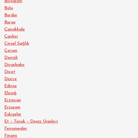
Biyografi
Bolu
Burdur
Bursa
Çanakkale
Çankırı
Cinsel Sağlık
Çorum
Denizli
Diyarbakır
Diyet
Düzce
Edirne
Elazığ
Erzincan
Erzurum
Eskişehir
Et – Tavuk – Deniz Ürünleri
Fenomenler
Finans