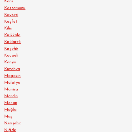
Kars
Kastamonu
Kayseri
Keşfet
Kilis
Kırıkkale
Kırklareli
Kırşehir
Kocaeli
Konya
Kütahya
Magazin
Malatya
Manisa
Mardin
Mersin
Muğla
Muş
Nevşehir
Niğde