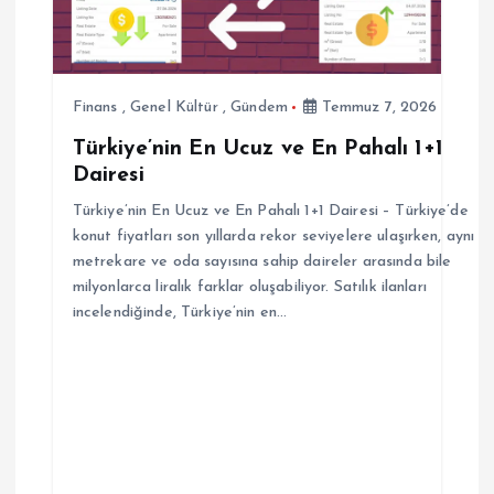
n
m
e
Finans
,
Genel Kültür
,
Gündem
Temmuz 7, 2026
Türkiye’nin En Ucuz ve En Pahalı 1+1
s
Dairesi
i
Türkiye’nin En Ucuz ve En Pahalı 1+1 Dairesi – Türkiye’de
konut fiyatları son yıllarda rekor seviyelere ulaşırken, aynı
metrekare ve oda sayısına sahip daireler arasında bile
milyonlarca liralık farklar oluşabiliyor. Satılık ilanları
incelendiğinde, Türkiye’nin en…