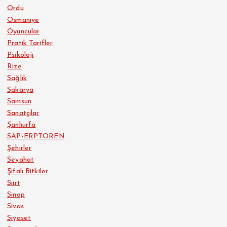
Ordu
Osmaniye
Oyuncular
Pratik Tarifler
Psikoloji
Rize
Sağlık
Sakarya
Samsun
Sanatçılar
Şanlıurfa
SAP-ERPTOREN
Şehirler
Seyahat
Şifalı Bitkiler
Siirt
Sinop
Sivas
Siyaset