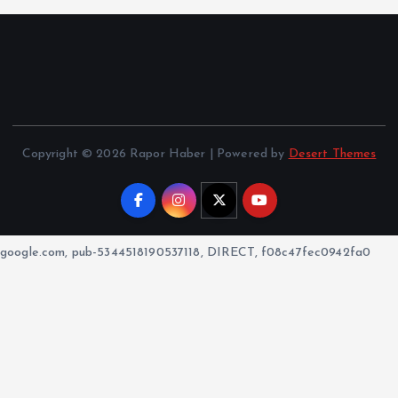
Copyright © 2026 Rapor Haber | Powered by
Desert Themes
google.com, pub-5344518190537118, DIRECT, f08c47fec0942fa0