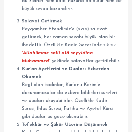
Bu zikirler hem kalbi huzurla doldurur hem de
büyük sevap kazandırır.
Salavat Getirmek
Peygamber Efendimiz’e (s.a.v) salavat
getirmek, her zaman sevabı büyük olan bir
ibadettir. Özellikle Kadir Gecesi’nde sık sık
“Allahümme salli alâ seyyidina
Muhammed”
şeklinde salavatlar getirilebilir.
Kur’an Ayetlerini ve Duaları Ezberden
Okumak
Regl olan kadınlar, Kur’an-ı Kerim’e
dokunamasalar da ezbere bildikleri sureleri
ve duaları okuyabilirler. Özellikle Kadir
Suresi, İhlas Suresi, Fatiha ve Ayetel Kürsi
gibi dualar bu gece okunabilir.
Tefekkür ve Şükür Üzerine Düşünmek