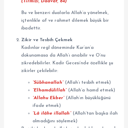
(Tirmizi, Daavat, 84)
Bu ve benzeri dualarla Allah’a yönelmek,
içtenlikle af ve rahmet dilemek büyük bir
ibadettir.
Zikir ve Tesbih Çekmek
Kadınlar regl döneminde Kur’an’a
dokunamasa da Allah’ı anabilir ve O’nu
zikredebilirler. Kadir Gecesi’nde özellikle şu
zikirler çekilebilir:
“Sübhanallah”
(Allah’ı tesbih etmek)
“Elhamdülillah”
(Allah’a hamd etmek)
“Allahu Ekber”
(Allah’ın büyüklüğünü
ifade etmek)
“Lâ ilâhe illallah”
(Allah’tan başka ilah
olmadığını söylemek)