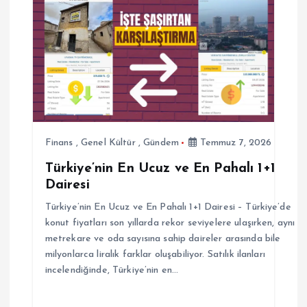
z
i
n
m
Finans
,
Genel Kültür
,
Gündem
Temmuz 7, 2026
e
Türkiye’nin En Ucuz ve En Pahalı 1+1
Dairesi
s
Türkiye’nin En Ucuz ve En Pahalı 1+1 Dairesi – Türkiye’de
i
konut fiyatları son yıllarda rekor seviyelere ulaşırken, aynı
metrekare ve oda sayısına sahip daireler arasında bile
milyonlarca liralık farklar oluşabiliyor. Satılık ilanları
incelendiğinde, Türkiye’nin en…