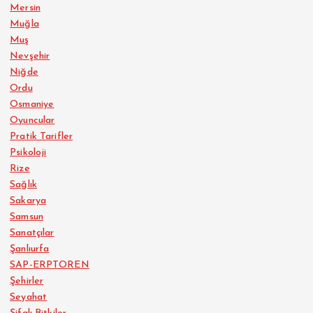
Mersin
Muğla
Muş
Nevşehir
Niğde
Ordu
Osmaniye
Oyuncular
Pratik Tarifler
Psikoloji
Rize
Sağlık
Sakarya
Samsun
Sanatçılar
Şanlıurfa
SAP-ERPTOREN
Şehirler
Seyahat