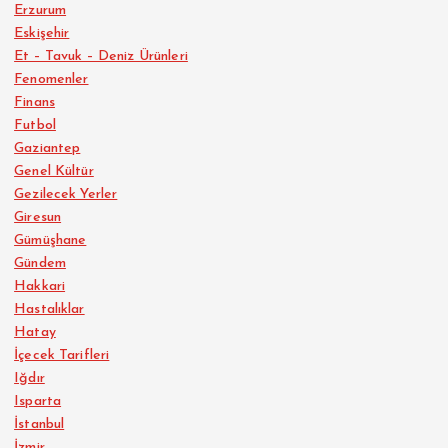
Erzurum
Eskişehir
Et – Tavuk – Deniz Ürünleri
Fenomenler
Finans
Futbol
Gaziantep
Genel Kültür
Gezilecek Yerler
Giresun
Gümüşhane
Gündem
Hakkari
Hastalıklar
Hatay
İçecek Tarifleri
Iğdır
Isparta
İstanbul
İzmir