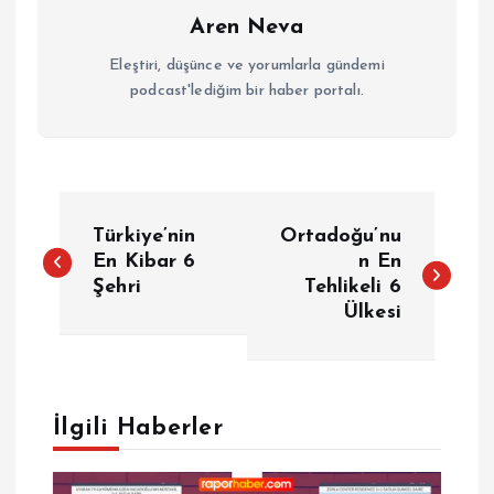
Aren Neva
Eleştiri, düşünce ve yorumlarla gündemi
podcast'lediğim bir haber portalı.
Y
Türkiye’nin
Ortadoğu’nu
a
En Kibar 6
n En
Şehri
Tehlikeli 6
Ülkesi
z
ı
g
İlgili Haberler
e