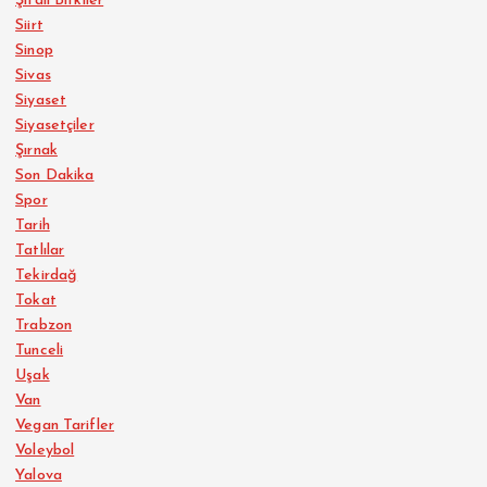
Şifalı Bitkiler
Siirt
Sinop
Sivas
Siyaset
Siyasetçiler
Şırnak
Son Dakika
Spor
Tarih
Tatlılar
Tekirdağ
Tokat
Trabzon
Tunceli
Uşak
Van
Vegan Tarifler
Voleybol
Yalova