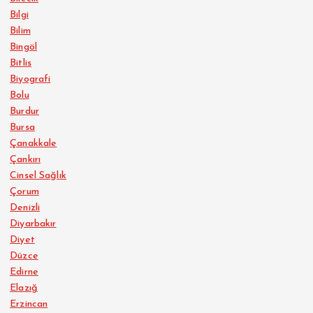
Bilgi
Bilim
Bingöl
Bitlis
Biyografi
Bolu
Burdur
Bursa
Çanakkale
Çankırı
Cinsel Sağlık
Çorum
Denizli
Diyarbakır
Diyet
Düzce
Edirne
Elazığ
Erzincan