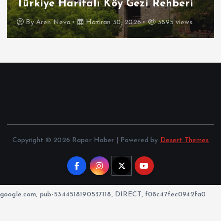
Türkiye Haritalı Köy Gezi Rehberi
By
Aren Neva
Haziran 30, 2026
3895 views
Copyright © 2026 Rapor Haber | Powered by
Desert Themes
google.com, pub-5344518190537118, DIRECT, f08c47fec0942fa0