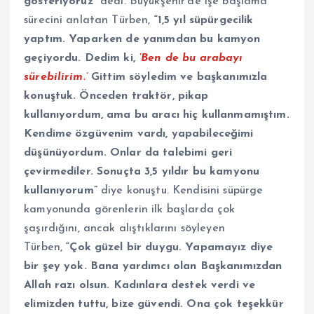
gösteriyoruz”
dedi. Büyükşehir’de işe başlama
sürecini anlatan Türben,
“1,5 yıl süpürgecilik
yaptım. Yaparken de yanımdan bu kamyon
geçiyordu. Dedim ki,
‘Ben de bu arabayı
sürebilirim.’
Gittim söyledim ve başkanımızla
konuştuk. Önceden traktör, pikap
kullanıyordum, ama bu aracı hiç kullanmamıştım.
Kendime özgüvenim vardı, yapabileceğimi
düşünüyordum. Onlar da talebimi geri
çevirmediler. Sonuçta 3,5 yıldır bu kamyonu
kullanıyorum”
diye konuştu. Kendisini süpürge
kamyonunda görenlerin ilk başlarda çok
şaşırdığını, ancak alıştıklarını söyleyen
Türben,
“Çok güzel bir duygu. Yapamayız diye
bir şey yok. Bana yardımcı olan Başkanımızdan
Allah razı olsun. Kadınlara destek verdi ve
elimizden tuttu, bize güvendi. Ona çok teşekkür