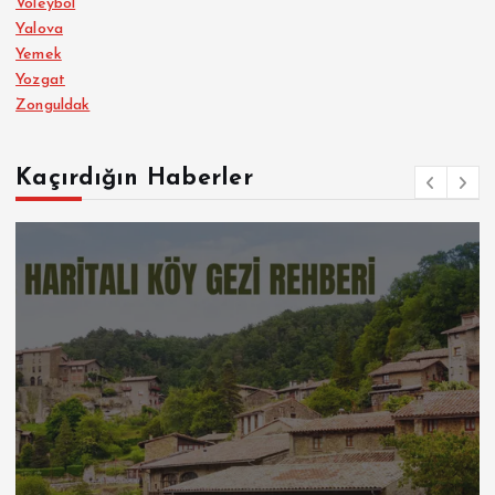
Voleybol
Yalova
Yemek
Yozgat
Zonguldak
Kaçırdığın Haberler