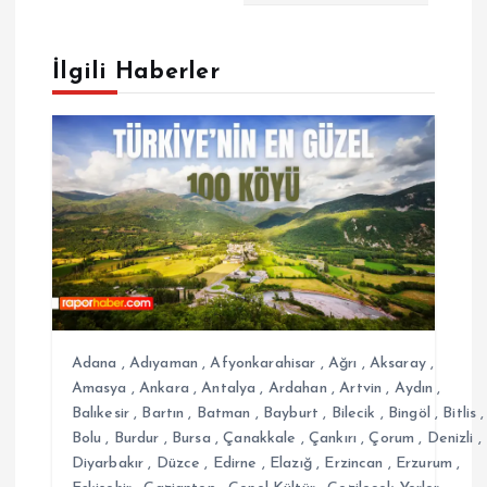
e
İlgili Haberler
z
i
n
m
e
s
Adana
,
Adıyaman
,
Afyonkarahisar
,
Ağrı
,
Aksaray
,
Amasya
,
Ankara
,
Antalya
,
Ardahan
,
Artvin
,
Aydın
,
i
Balıkesir
,
Bartın
,
Batman
,
Bayburt
,
Bilecik
,
Bingöl
,
Bitlis
,
Bolu
,
Burdur
,
Bursa
,
Çanakkale
,
Çankırı
,
Çorum
,
Denizli
,
Diyarbakır
,
Düzce
,
Edirne
,
Elazığ
,
Erzincan
,
Erzurum
,