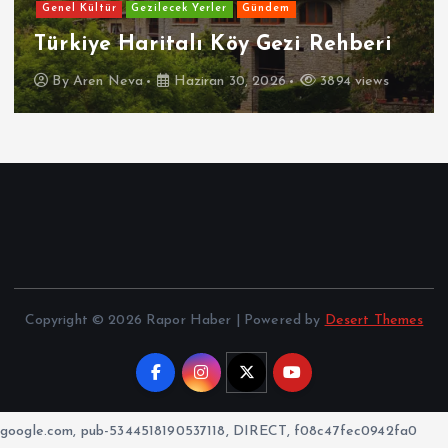
Genel Kültür
Gezilecek Yerler
Gündem
Türkiye Haritalı Köy Gezi Rehberi
By
Aren Neva
Haziran 30, 2026
3894 views
Copyright © 2026 Rapor Haber | Powered by
Desert Themes
google.com, pub-5344518190537118, DIRECT, f08c47fec0942fa0