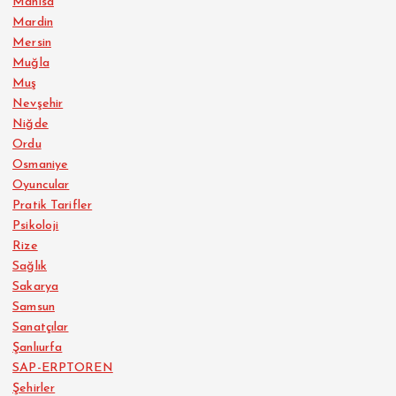
Manisa
Mardin
Mersin
Muğla
Muş
Nevşehir
Niğde
Ordu
Osmaniye
Oyuncular
Pratik Tarifler
Psikoloji
Rize
Sağlık
Sakarya
Samsun
Sanatçılar
Şanlıurfa
SAP-ERPTOREN
Şehirler