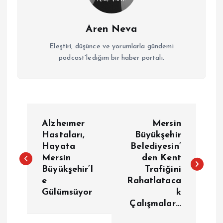
Aren Neva
Eleştiri, düşünce ve yorumlarla gündemi
podcast'lediğim bir haber portalı.
Y
Alzheımer
Mersin
a
Hastaları,
Büyükşehir
Hayata
Belediyesin’
Mersin
den Kent
z
Büyükşehir’l
Trafiğini
e
Rahatlataca
ı
Gülümsüyor
k
Çalışmalar…
g