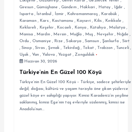
Eskişehir
,
Gaziantep
,
Genel Kültür
,
Gezilecek Yerler
,
Giresun
,
Gümüşhane
,
Gündem
,
Hakkari
,
Hatay
,
Iğdır
,
Isparta
,
İstanbul
,
İzmir
,
Kahramanmaraş
,
Karabük
,
Karaman
,
Kars
,
Kastamonu
,
Kayseri
,
Kilis
,
Kırıkkale
,
Kırklareli
,
Kırşehir
,
Kocaeli
,
Konya
,
Kütahya
,
Malatya
,
Manisa
,
Mardin
,
Mersin
,
Muğla
,
Muş
,
Nevşehir
,
Niğde
,
Ordu
,
Osmaniye
,
Rize
,
Sakarya
,
Samsun
,
Şanlıurfa
,
Siirt
,
Sinop
,
Sivas
,
Şırnak
,
Tekirdağ
,
Tokat
,
Trabzon
,
Tunceli
,
Uşak
,
Van
,
Yalova
,
Yozgat
,
Zonguldak
Haziran 30, 2026
Türkiye’nin En Güzel 100 Köyü
Türkiye’nin En Güzel 100 Köyü – Türkiye, sadece şehirleriyle
değil; doğası, kültürü ve yaşam tarzıyla öne çıkan yüzlerce
güzel köye ev sahipliği yapıyor. Kimisi Karadeniz’in yeşiline
saklanmış, kimisi Ege’nin taş evleriyle süslenmiş, kimisi ise
Anadolu’nun…