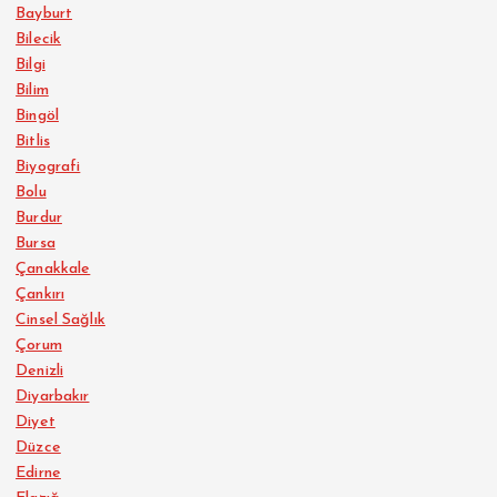
Bayburt
Bilecik
Bilgi
Bilim
Bingöl
Bitlis
Biyografi
Bolu
Burdur
Bursa
Çanakkale
Çankırı
Cinsel Sağlık
Çorum
Denizli
Diyarbakır
Diyet
Düzce
Edirne