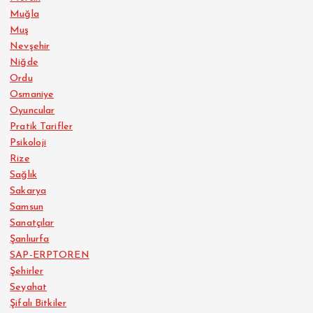
Muğla
Muş
Nevşehir
Niğde
Ordu
Osmaniye
Oyuncular
Pratik Tarifler
Psikoloji
Rize
Sağlık
Sakarya
Samsun
Sanatçılar
Şanlıurfa
SAP-ERPTOREN
Şehirler
Seyahat
Şifalı Bitkiler