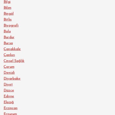
Bilgi
Bilim
Bingöl
Bitlis
Biyografi
Bolu
Burdur
Bursa
Çanakkale
Çankırı
Cinsel Sağlık
Çorum
Denizli
Diyarbakır
Diyet
Düzce
Edirne
Elazığ
Erzincan
Erzurum