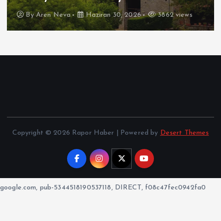
By
Aren Neva
Haziran 30, 2026
3862 views
Copyright © 2026 Rapor Haber | Powered by
Desert Themes
google.com, pub-5344518190537118, DIRECT, f08c47fec0942fa0