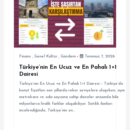
i
n
m
e
s
Finans
,
Genel Kültür
,
Gündem
Temmuz 7, 2026
Türkiye’nin En Ucuz ve En Pahalı 1+1
i
Dairesi
Türkiye’nin En Ucuz ve En Pahalı 1+1 Dairesi – Türkiye’de
konut fiyatları son yıllarda rekor seviyelere ulaşırken, aynı
metrekare ve oda sayısına sahip daireler arasında bile
milyonlarca liralık farklar oluşabiliyor. Satılık ilanları
incelendiğinde, Türkiye’nin en…