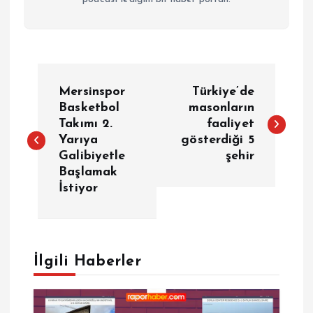
Y
Mersinspor
Türkiye’de
a
Basketbol
masonların
Takımı 2.
faaliyet
Yarıya
gösterdiği 5
z
Galibiyetle
şehir
Başlamak
ı
İstiyor
g
e
İlgili Haberler
z