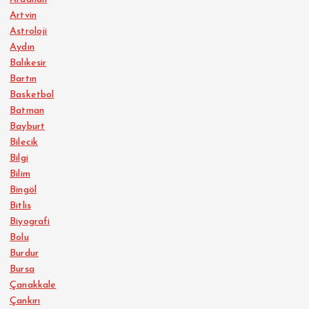
Artvin
Astroloji
Aydın
Balıkesir
Bartın
Basketbol
Batman
Bayburt
Bilecik
Bilgi
Bilim
Bingöl
Bitlis
Biyografi
Bolu
Burdur
Bursa
Çanakkale
Çankırı