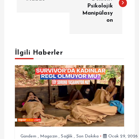
Psikolojik
z
Manipülasy
on
ı
g
e
İlgili Haberler
z
i
n
m
e
Gündem
,
Magazin
,
Sağlık
,
Son Dakika
Ocak 29, 2026