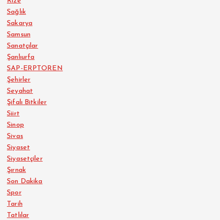
Rize
Sağlık
Sakarya
Samsun
Sanatçılar
Şanlıurfa
SAP-ERPTOREN
Şehirler
Seyahat
Şifalı Bitkiler
Siirt
Sinop
Sivas
Siyaset
Siyasetçiler
Şırnak
Son Dakika
Spor
Tarih
Tatlılar