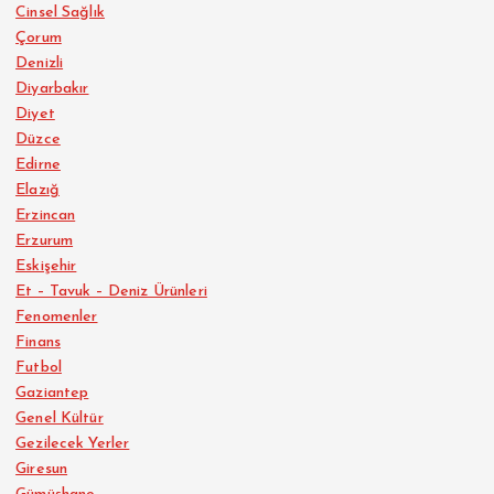
Cinsel Sağlık
Çorum
Denizli
Diyarbakır
Diyet
Düzce
Edirne
Elazığ
Erzincan
Erzurum
Eskişehir
Et – Tavuk – Deniz Ürünleri
Fenomenler
Finans
Futbol
Gaziantep
Genel Kültür
Gezilecek Yerler
Giresun