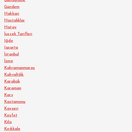
Gümüşhane
Gündem
Hakkari
Hastalıklar
Hatay
İçecek Tarifleri
Iğdır
Isparta
İstanbul
İzmir
Kahramanmaraş
Kahvaltılık
Karabük
Karaman
Kars
Kastamonu
Kayseri
Keşfet
Kilis
Kırıkkale