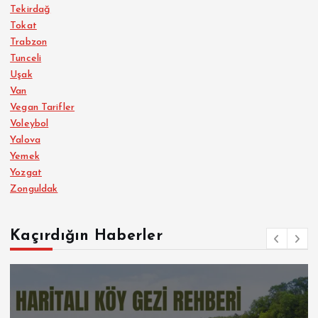
Tekirdağ
Tokat
Trabzon
Tunceli
Uşak
Van
Vegan Tarifler
Voleybol
Yalova
Yemek
Yozgat
Zonguldak
Kaçırdığın Haberler