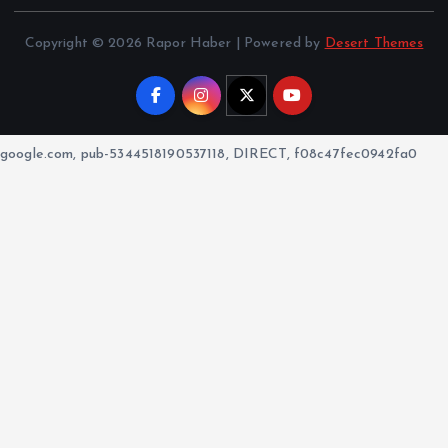
Copyright © 2026 Rapor Haber | Powered by
Desert Themes
google.com, pub-5344518190537118, DIRECT, f08c47fec0942fa0