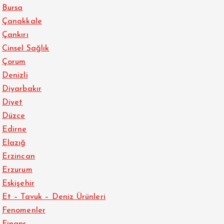
Bursa
Çanakkale
Çankırı
Cinsel Sağlık
Çorum
Denizli
Diyarbakır
Diyet
Düzce
Edirne
Elazığ
Erzincan
Erzurum
Eskişehir
Et – Tavuk – Deniz Ürünleri
Fenomenler
Finans