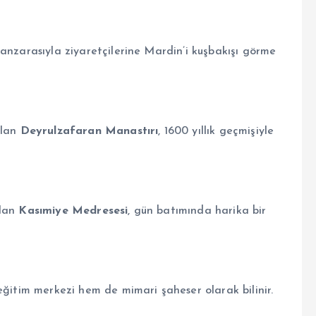
anzarasıyla ziyaretçilerine Mardin’i kuşbakışı görme
olan
Deyrulzafaran Manastırı
, 1600 yıllık geçmişiyle
olan
Kasımiye Medresesi
, gün batımında harika bir
eğitim merkezi hem de mimari şaheser olarak bilinir.