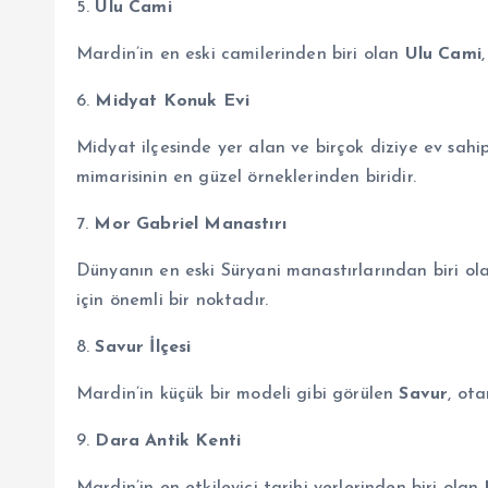
5.
Ulu Cami
Mardin’in en eski camilerinden biri olan
Ulu Cami
6.
Midyat Konuk Evi
Midyat ilçesinde yer alan ve birçok diziye ev sahi
mimarisinin en güzel örneklerinden biridir.
7.
Mor Gabriel Manastırı
Dünyanın en eski Süryani manastırlarından biri o
için önemli bir noktadır.
8.
Savur İlçesi
Mardin’in küçük bir modeli gibi görülen
Savur
, ot
9.
Dara Antik Kenti
Mardin’in en etkileyici tarihi yerlerinden biri olan