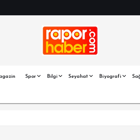
Haber, Spor, Magazin, Sağlık, Son Dakika, Gündem, Seyah
agazin
Spor
Bilgi
Seyahat
Biyografi
Sağ