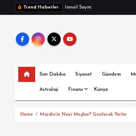
İ
İ
s
m
a
i
l
S
a
y
m
a
z
A
ç
ı
k
Trend Haberler:
ç
e
r
i
ğ
e
a
t
Son Dakika
Siyaset
Gündem
M
l
a
Astroloji
Finans
Künye
Home
Mardin’in Neyi Meşhur? Gezilecek Yerler