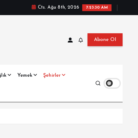
Cts. Ağu 8th, 2026
7:23:31 AM
Abone Ol
at, Haberler, Biyografi, Bilgi
lık
Yemek
Şehirler