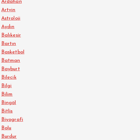
Ardahan
Artvin
Astroloji
Aydın
Balıkesir
Bartın
Basketbol
Batman
Bayburt
Bilecik
Bilgi
Bilim
Bingöl
Bitlis
Biyografi
Bolu
Burdur