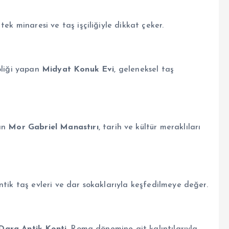
, tek minaresi ve taş işçiliğiyle dikkat çeker.
pliği yapan
Midyat Konuk Evi
, geleneksel taş
lan
Mor Gabriel Manastırı
, tarih ve kültür meraklıları
antik taş evleri ve dar sokaklarıyla keşfedilmeye değer.
Dara Antik Kenti
, Roma dönemine ait kalıntılarıyla