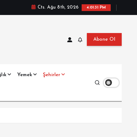
Cts. Ağu 8th, 2026
4:01:32 PM
Abone Ol
at, Haberler, Biyografi, Bilgi
lık
Yemek
Şehirler