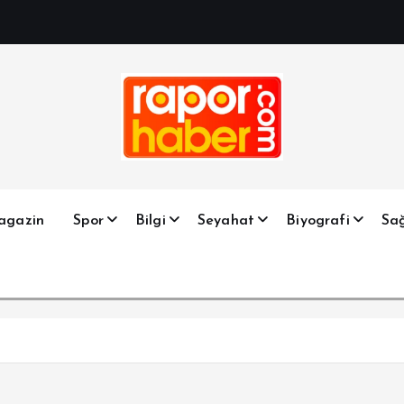
Haber, Spor, Magazin, Sağlık, Son Dakika, Gündem, Seyah
agazin
Spor
Bilgi
Seyahat
Biyografi
Sağ