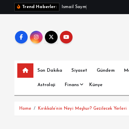
İ
İ
s
m
a
i
l
S
a
y
m
a
z
A
ç
ı
k
Trend Haberler:
ç
e
r
i
ğ
e
a
t
Son Dakika
Siyaset
Gündem
M
l
a
Astroloji
Finans
Künye
Home
Kırıkkale’nin Neyi Meşhur? Gezilecek Yerleri