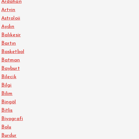
Ardahan
Artvin
Astroloji
Aydın
Balıkesir
Bartın
Basketbol
Batman
Bayburt
Bilecik
Bilgi
Bilim
Bingöl
Bitlis
Biyografi
Bolu
Burdur