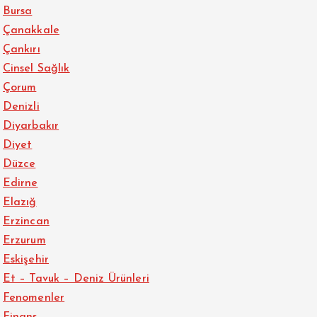
Bursa
Çanakkale
Çankırı
Cinsel Sağlık
Çorum
Denizli
Diyarbakır
Diyet
Düzce
Edirne
Elazığ
Erzincan
Erzurum
Eskişehir
Et – Tavuk – Deniz Ürünleri
Fenomenler
Finans