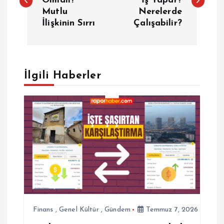
Olmalı?
İş Yapar?
Mutlu
Nerelerde
z
İlişkinin Sırrı
Çalışabilir?
ı
g
İlgili Haberler
e
z
i
n
m
e
Finans
,
Genel Kültür
,
Gündem
Temmuz 7, 2026