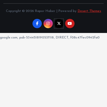
Copyright © 2026 Rapor Haber | Powered by
Desert Themes
google.com, pub-5344518190537118, DIRECT, f08c47fec0942fa0