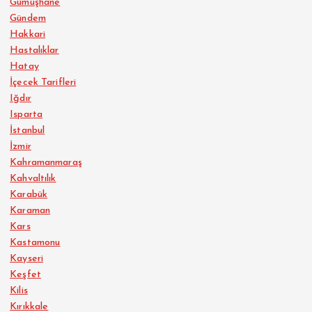
Gümüşhane
Gündem
Hakkari
Hastalıklar
Hatay
İçecek Tarifleri
Iğdır
Isparta
İstanbul
İzmir
Kahramanmaraş
Kahvaltılık
Karabük
Karaman
Kars
Kastamonu
Kayseri
Keşfet
Kilis
Kırıkkale