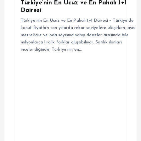
Türkiye’nin En Ucuz ve En Pahalı 1+1
s
Dairesi
i
Türkiye’nin En Ucuz ve En Pahalı 1+1 Dairesi – Türkiye’de
konut fiyatları son yıllarda rekor seviyelere ulaşırken, aynı
metrekare ve oda sayısına sahip daireler arasında bile
milyonlarca liralık farklar oluşabiliyor. Satılık ilanları
incelendiğinde, Türkiye’nin en…