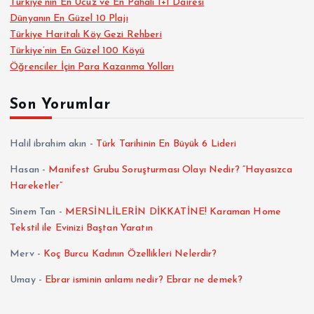
Türkiye’nin En Ucuz ve En Pahalı 1+1 Dairesi
Dünyanın En Güzel 10 Plajı
Türkiye Haritalı Köy Gezi Rehberi
Türkiye’nin En Güzel 100 Köyü
Öğrenciler İçin Para Kazanma Yolları
Son Yorumlar
Halil ibrahim akın
-
Türk Tarihinin En Büyük 6 Lideri
Hasan
-
Manifest Grubu Soruşturması Olayı Nedir? “Hayasızca
Hareketler”
Sinem Tan
-
MERSİNLİLERİN DİKKATİNE! Karaman Home
Tekstil ile Evinizi Baştan Yaratın
Merv
-
Koç Burcu Kadının Özellikleri Nelerdir?
Umay
-
Ebrar isminin anlamı nedir? Ebrar ne demek?