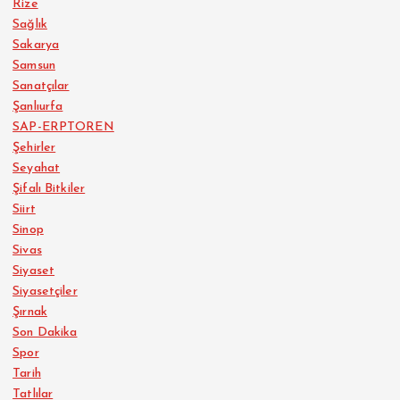
Rize
Sağlık
Sakarya
Samsun
Sanatçılar
Şanlıurfa
SAP-ERPTOREN
Şehirler
Seyahat
Şifalı Bitkiler
Siirt
Sinop
Sivas
Siyaset
Siyasetçiler
Şırnak
Son Dakika
Spor
Tarih
Tatlılar