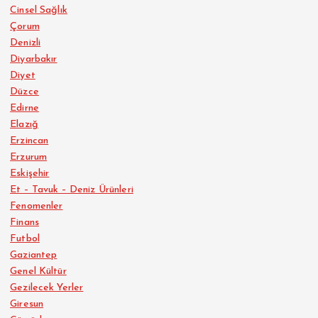
Cinsel Sağlık
Çorum
Denizli
Diyarbakır
Diyet
Düzce
Edirne
Elazığ
Erzincan
Erzurum
Eskişehir
Et – Tavuk – Deniz Ürünleri
Fenomenler
Finans
Futbol
Gaziantep
Genel Kültür
Gezilecek Yerler
Giresun