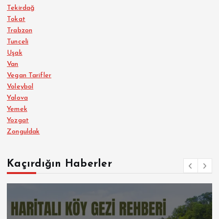
Tekirdağ
Tokat
Trabzon
Tunceli
Uşak
Van
Vegan Tarifler
Voleybol
Yalova
Yemek
Yozgat
Zonguldak
Kaçırdığın Haberler