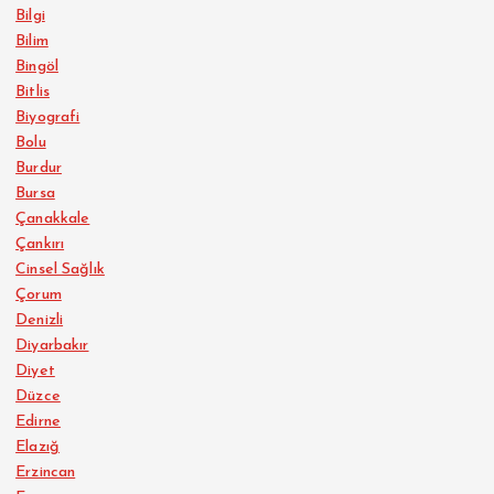
Bilgi
Bilim
Bingöl
Bitlis
Biyografi
Bolu
Burdur
Bursa
Çanakkale
Çankırı
Cinsel Sağlık
Çorum
Denizli
Diyarbakır
Diyet
Düzce
Edirne
Elazığ
Erzincan