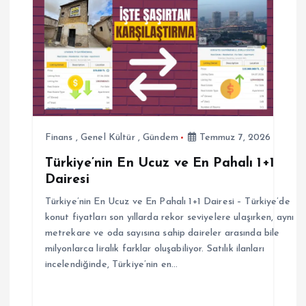
z
i
n
m
e
Finans
,
Genel Kültür
,
Gündem
Temmuz 7, 2026
Türkiye’nin En Ucuz ve En Pahalı 1+1
s
Dairesi
i
Türkiye’nin En Ucuz ve En Pahalı 1+1 Dairesi – Türkiye’de
konut fiyatları son yıllarda rekor seviyelere ulaşırken, aynı
metrekare ve oda sayısına sahip daireler arasında bile
milyonlarca liralık farklar oluşabiliyor. Satılık ilanları
incelendiğinde, Türkiye’nin en…