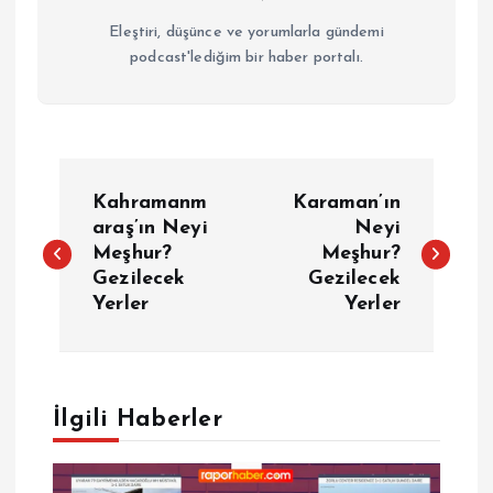
Eleştiri, düşünce ve yorumlarla gündemi
podcast'lediğim bir haber portalı.
Y
Kahramanm
Karaman’ın
a
araş’ın Neyi
Neyi
Meşhur?
Meşhur?
Gezilecek
Gezilecek
z
Yerler
Yerler
ı
g
İlgili Haberler
e