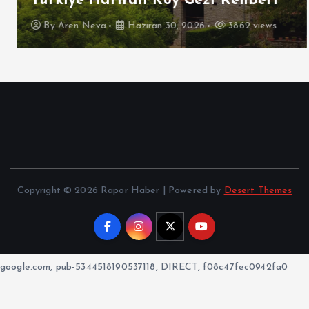
Türkiye Haritalı Köy Gezi Rehberi
By
Aren Neva
Haziran 30, 2026
3862 views
Copyright © 2026 Rapor Haber | Powered by
Desert Themes
google.com, pub-5344518190537118, DIRECT, f08c47fec0942fa0