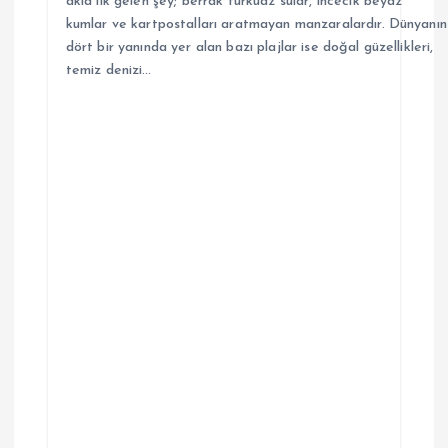
akla ilk gelen şey; berrak turkuaz sular, incecik beyaz
kumlar ve kartpostalları aratmayan manzaralardır. Dünyanın
dört bir yanında yer alan bazı plajlar ise doğal güzellikleri,
temiz denizi…