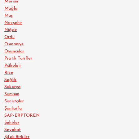
Mersin
Muğla
Muş
Nevşehir
Niğde
Ordu
Osmaniye
Oyuncular
Pratik Tarifler
Psikoloji
Rize
Sağlık
Sakarya
Samsun
Sanatçılar
Şanlıurfa
SAP-ERPTOREN
Şehirler
Seyahat
Şifalı Bitkiler