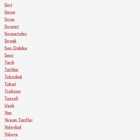
Siirt
Sinop
Sivas
Siyaset
Siyasetçiler
Şırnak
Son Dakika
Spor
Tarih
Tatlılar
Tekirdağ
Tokat
Trabzon
Tunceli
Uşak
Van
Vegan Tarifler
Voleybol
Yalova