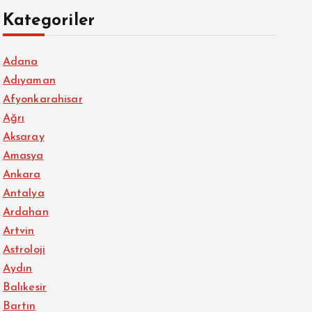
Kategoriler
Adana
Adıyaman
Afyonkarahisar
Ağrı
Aksaray
Amasya
Ankara
Antalya
Ardahan
Artvin
Astroloji
Aydın
Balıkesir
Bartın