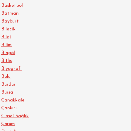
Basketbol
Batman
Bayburt
Bilecik
Bilgi
Bilim
Bingöl
Bitlis
Biyografi
Bolu
Burdur
Bursa
Çanakkale
Çankırı
Cinsel Sağlık
Çorum