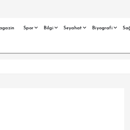
agazin
Spor
Bilgi
Seyahat
Biyografi
Sağ