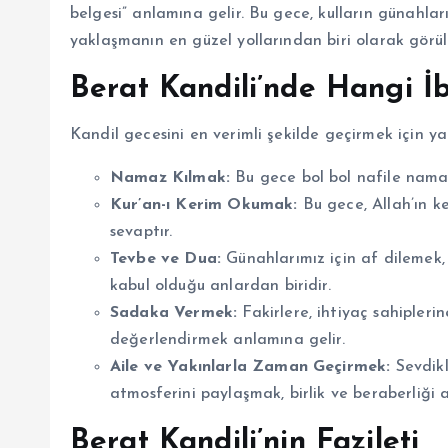
belgesi” anlamına gelir. Bu gece, kulların günahlar
yaklaşmanın en güzel yollarından biri olarak görü
Berat Kandili’nde Hangi İb
Kandil gecesini en verimli şekilde geçirmek için ya
Namaz Kılmak:
Bu gece bol bol nafile nama
Kur’an-ı Kerim Okumak:
Bu gece, Allah’ın 
sevaptır.
Tevbe ve Dua:
Günahlarımız için af dilemek, 
kabul olduğu anlardan biridir.
Sadaka Vermek:
Fakirlere, ihtiyaç sahipleri
değerlendirmek anlamına gelir.
Aile ve Yakınlarla Zaman Geçirmek:
Sevdikl
atmosferini paylaşmak, birlik ve beraberliği 
Berat Kandili’nin Fazileti