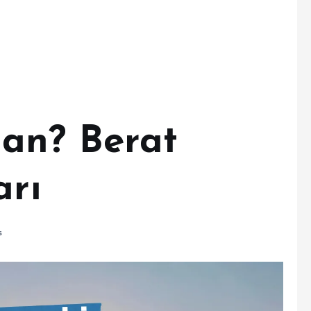
an? Berat
arı
s