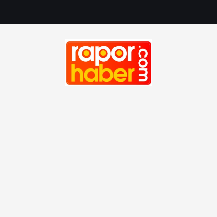
M
u
a
f
i
y
e
t
Haber, Spor, Magazin, Sağlık, Son Dakika, Gündem, Seyah