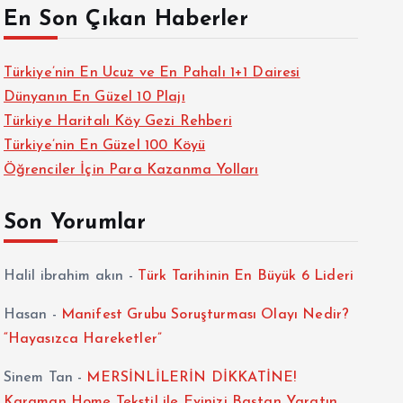
En Son Çıkan Haberler
Türkiye’nin En Ucuz ve En Pahalı 1+1 Dairesi
Dünyanın En Güzel 10 Plajı
Türkiye Haritalı Köy Gezi Rehberi
Türkiye’nin En Güzel 100 Köyü
Öğrenciler İçin Para Kazanma Yolları
Son Yorumlar
Halil ibrahim akın
-
Türk Tarihinin En Büyük 6 Lideri
Hasan
-
Manifest Grubu Soruşturması Olayı Nedir?
“Hayasızca Hareketler”
Sinem Tan
-
MERSİNLİLERİN DİKKATİNE!
Karaman Home Tekstil ile Evinizi Baştan Yaratın