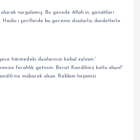
 olarak vurgulamış. Bu gecede Allah’ın, günahları
. Hadis-i şeriflerde bu gecenin dualarla, ibadetlerle
ece hârmedeki dualarınızı kabul eylesin.”
mize ferahlık getirsin. Berat Kandiliniz kutlu olsun!”
andili’niz mübarek olsun. Rabbim hepimizi