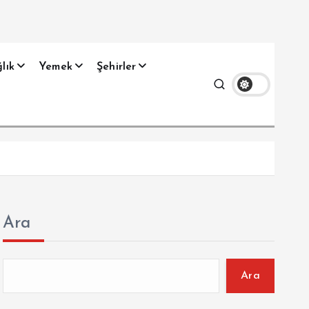
lık
Yemek
Şehirler
Ara
Ara