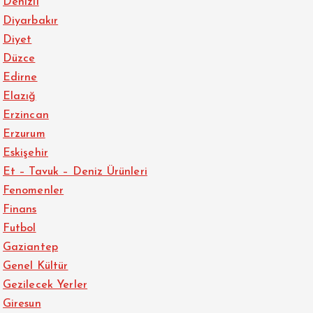
Denizli
Diyarbakır
Diyet
Düzce
Edirne
Elazığ
Erzincan
Erzurum
Eskişehir
Et – Tavuk – Deniz Ürünleri
Fenomenler
Finans
Futbol
Gaziantep
Genel Kültür
Gezilecek Yerler
Giresun