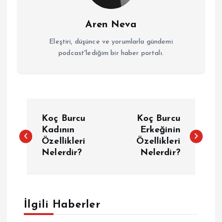
Aren Neva
Eleştiri, düşünce ve yorumlarla gündemi
podcast'lediğim bir haber portalı.
Y
Koç Burcu
Koç Burcu
a
Kadının
Erkeğinin
Özellikleri
Özellikleri
Nelerdir?
Nelerdir?
z
ı
g
İlgili Haberler