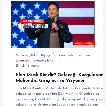
e
z
i
n
m
Astroloji
,
Bilim
,
Biyografi
,
Fenomenler
,
Gündem
,
e
Sanatçılar
,
Siyasetçiler
Eylül 4, 2025
s
Elon Musk Kimdir? Geleceği Kurgulayan
Mühendis, Girişimci ve Vizyoner
i
Elon Musk Kimdir? Günümüzde teknoloji ve yenilik denince
akla gelen ilk isimlerden biri Elon Musk’tır. O, sadece bir
girişimci değil; elektrikli araçlardan uzay yolculuğuna, yapay
zekadan şehir altyapılarına kadar birçok alanda devrim