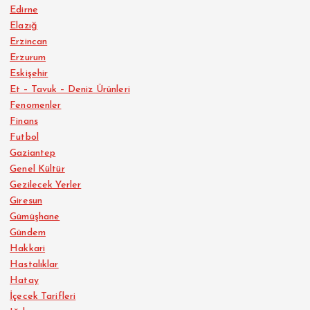
Edirne
Elazığ
Erzincan
Erzurum
Eskişehir
Et – Tavuk – Deniz Ürünleri
Fenomenler
Finans
Futbol
Gaziantep
Genel Kültür
Gezilecek Yerler
Giresun
Gümüşhane
Gündem
Hakkari
Hastalıklar
Hatay
İçecek Tarifleri