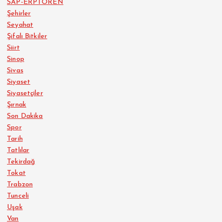
SAP-ERPTOREN
Şehirler
Seyahat
Şifalı Bitkiler
Siirt
Sinop
Sivas
Siyaset
Siyasetçiler
Şırnak
Son Dakika
Spor
Tarih
Tatlılar
Tekirdağ
Tokat
Trabzon
Tunceli
Uşak
Van