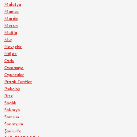
Malatya
Manisa
Mardin
Mersin
Muğla
Muş
Nevşehir
Niğde
Ordu
Osmaniye
Oyuncular
Pratik Tarifler
Psikoloji
Rize
Sağlık
Sakarya
Samsun
Sanatçılar
Şanlıurfa