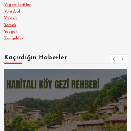
Vegan Tarifler
Voleybol
Yalova
Yemek
Yozgat
Zonguldak
Kaçırdığın Haberler