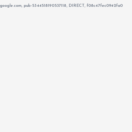
google.com, pub-5344518190537118, DIRECT, f08c47fec0942fa0