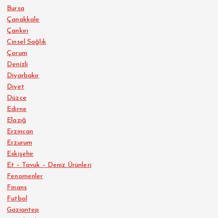
Bursa
Çanakkale
Çankırı
Cinsel Sağlık
Çorum
Denizli
Diyarbakır
Diyet
Düzce
Edirne
Elazığ
Erzincan
Erzurum
Eskişehir
Et – Tavuk – Deniz Ürünleri
Fenomenler
Finans
Futbol
Gaziantep