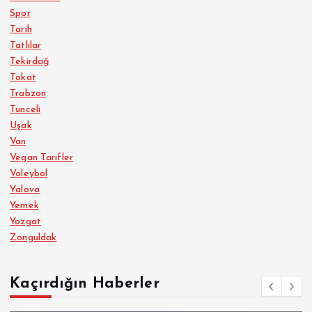
Spor
Tarih
Tatlılar
Tekirdağ
Tokat
Trabzon
Tunceli
Uşak
Van
Vegan Tarifler
Voleybol
Yalova
Yemek
Yozgat
Zonguldak
Kaçırdığın Haberler