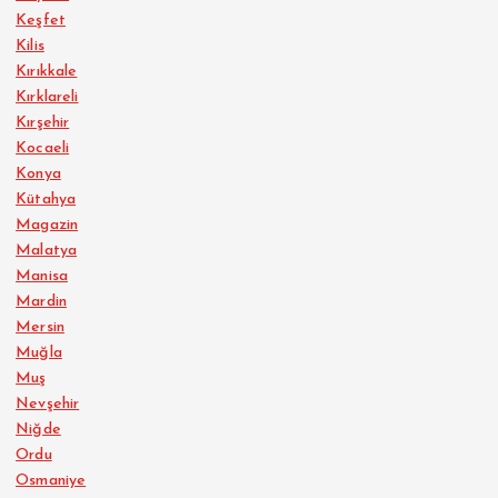
Keşfet
Kilis
Kırıkkale
Kırklareli
Kırşehir
Kocaeli
Konya
Kütahya
Magazin
Malatya
Manisa
Mardin
Mersin
Muğla
Muş
Nevşehir
Niğde
Ordu
Osmaniye