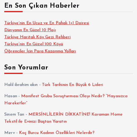
En Son Çıkan Haberler
Türkiye’nin En Ucuz ve En Pahalı 1+1 Dairesi
Dünyanın En Güzel 10 Plajı
Türkiye Haritalı Köy Gezi Rehberi
Türkiye’nin En Güzel 100 Köyü
Öğrenciler İçin Para Kazanma Yolları
Son Yorumlar
Halil ibrahim akın
-
Türk Tarihinin En Büyük 6 Lideri
Hasan
-
Manifest Grubu Soruşturması Olayı Nedir? “Hayasızca
Hareketler”
Sinem Tan
-
MERSİNLİLERİN DİKKATİNE! Karaman Home
Tekstil ile Evinizi Baştan Yaratın
Merv
-
Koç Burcu Kadının Özellikleri Nelerdir?