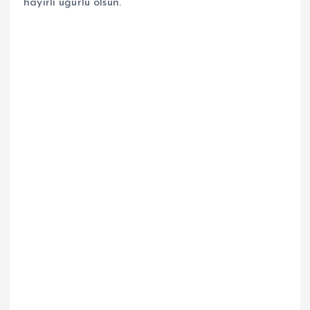
hayırlı uğurlu olsun.”