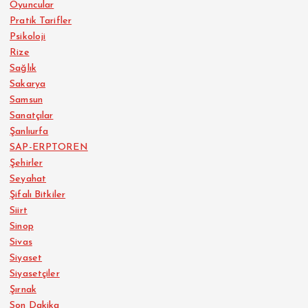
Oyuncular
Pratik Tarifler
Psikoloji
Rize
Sağlık
Sakarya
Samsun
Sanatçılar
Şanlıurfa
SAP-ERPTOREN
Şehirler
Seyahat
Şifalı Bitkiler
Siirt
Sinop
Sivas
Siyaset
Siyasetçiler
Şırnak
Son Dakika