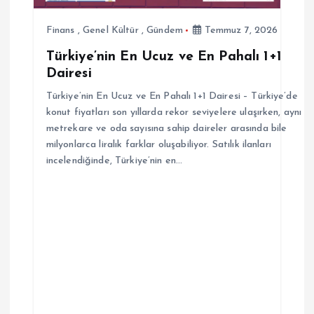
e
s
Finans
,
Genel Kültür
,
Gündem
Temmuz 7, 2026
Türkiye’nin En Ucuz ve En Pahalı 1+1
i
Dairesi
Türkiye’nin En Ucuz ve En Pahalı 1+1 Dairesi – Türkiye’de
konut fiyatları son yıllarda rekor seviyelere ulaşırken, aynı
metrekare ve oda sayısına sahip daireler arasında bile
milyonlarca liralık farklar oluşabiliyor. Satılık ilanları
incelendiğinde, Türkiye’nin en…