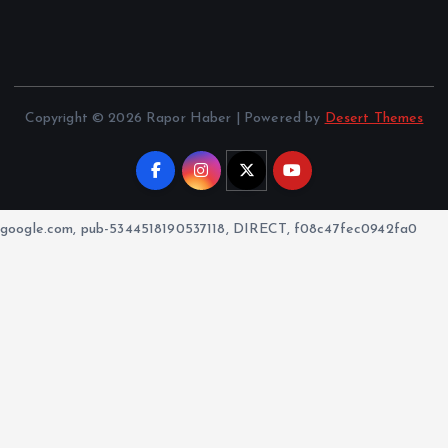
Copyright © 2026 Rapor Haber | Powered by
Desert Themes
google.com, pub-5344518190537118, DIRECT, f08c47fec0942fa0