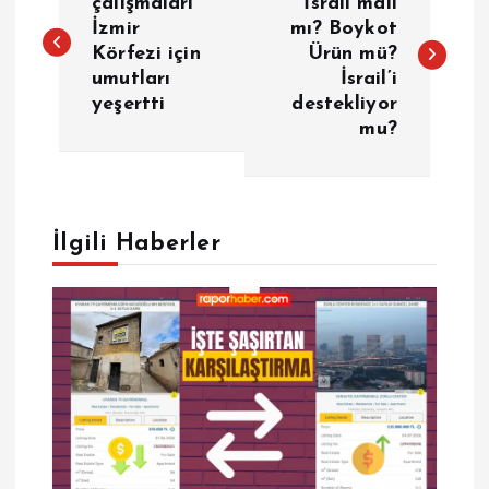
a
çalışmaları
İsrail malı
İzmir
mı? Boykot
Körfezi için
Ürün mü?
z
umutları
İsrail’i
yeşertti
destekliyor
ı
mu?
g
e
İlgili Haberler
z
i
n
m