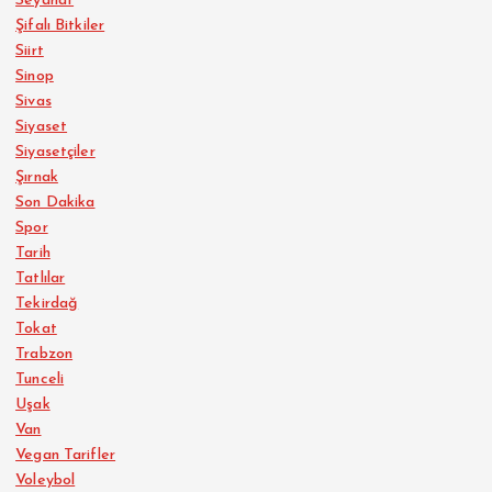
Seyahat
Şifalı Bitkiler
Siirt
Sinop
Sivas
Siyaset
Siyasetçiler
Şırnak
Son Dakika
Spor
Tarih
Tatlılar
Tekirdağ
Tokat
Trabzon
Tunceli
Uşak
Van
Vegan Tarifler
Voleybol