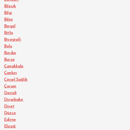
Bilecik
Bilgi
Bilim
Bingöl
Bitlis
Biyografi
Bolu
Burdur
Bursa
Çanakkale
Çankırı
Cinsel Sağlık
Çorum
Denizli
Diyarbakır
Diyet
Düzce
Edirne
Elazığ