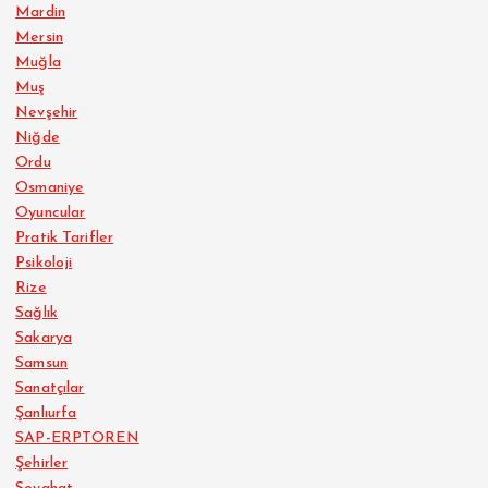
Mardin
Mersin
Muğla
Muş
Nevşehir
Niğde
Ordu
Osmaniye
Oyuncular
Pratik Tarifler
Psikoloji
Rize
Sağlık
Sakarya
Samsun
Sanatçılar
Şanlıurfa
SAP-ERPTOREN
Şehirler