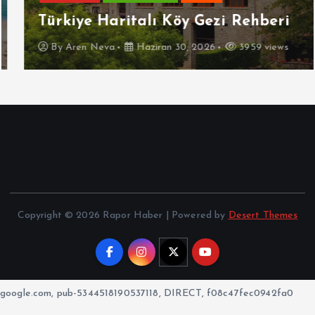
Türkiye Haritalı Köy Gezi Rehberi
By
Aren Neva
Haziran 30, 2026
3959 views
Copyright © 2026 Rapor Haber | Powered by
Desert Themes
google.com, pub-5344518190537118, DIRECT, f08c47fec0942fa0