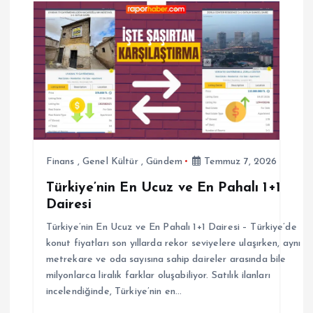
i
n
m
e
s
Finans
,
Genel Kültür
,
Gündem
Temmuz 7, 2026
Türkiye’nin En Ucuz ve En Pahalı 1+1
i
Dairesi
Türkiye’nin En Ucuz ve En Pahalı 1+1 Dairesi – Türkiye’de
konut fiyatları son yıllarda rekor seviyelere ulaşırken, aynı
metrekare ve oda sayısına sahip daireler arasında bile
milyonlarca liralık farklar oluşabiliyor. Satılık ilanları
incelendiğinde, Türkiye’nin en…