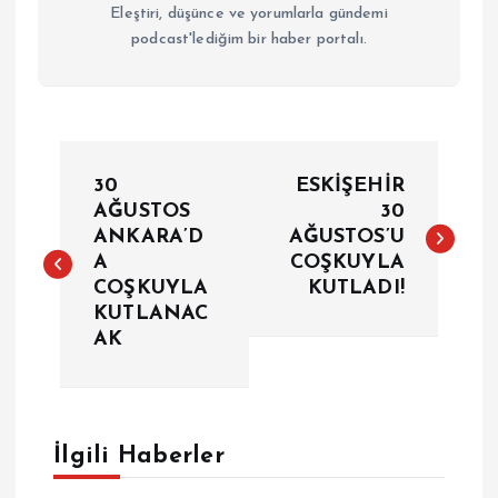
Eleştiri, düşünce ve yorumlarla gündemi
podcast'lediğim bir haber portalı.
Y
30
ESKİŞEHİR
a
AĞUSTOS
30
ANKARA’D
AĞUSTOS’U
A
COŞKUYLA
z
COŞKUYLA
KUTLADI!
KUTLANAC
ı
AK
g
e
İlgili Haberler
z