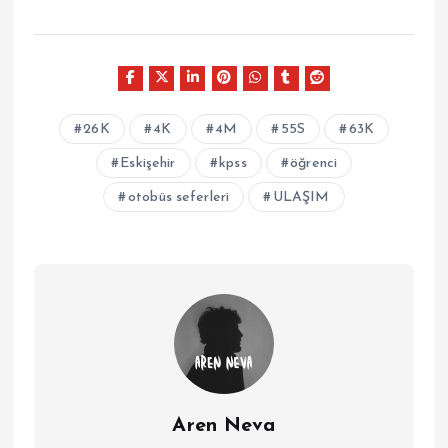
26K
4K
4M
55S
63K
Eskişehir
kpss
öğrenci
otobüs seferleri
ULAŞIM
Aren Neva