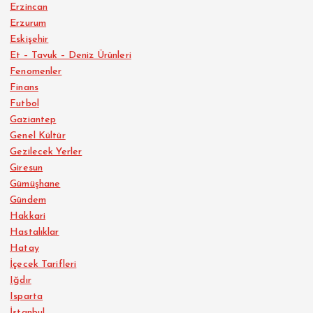
Erzincan
Erzurum
Eskişehir
Et – Tavuk – Deniz Ürünleri
Fenomenler
Finans
Futbol
Gaziantep
Genel Kültür
Gezilecek Yerler
Giresun
Gümüşhane
Gündem
Hakkari
Hastalıklar
Hatay
İçecek Tarifleri
Iğdır
Isparta
İstanbul