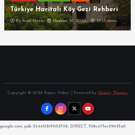
Türkiye Haritalı Köy Gezi Rehberi
By
Aren Neva
Haziran 30, 2026
3933 views
Copyright © 2026 Rapor Haber | Powered by
Desert Themes
google.com, pub-5344518190537118, DIRECT, f08c47fec0942fa0