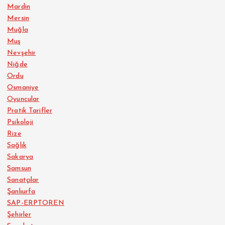
Mardin
Mersin
Muğla
Muş
Nevşehir
Niğde
Ordu
Osmaniye
Oyuncular
Pratik Tarifler
Psikoloji
Rize
Sağlık
Sakarya
Samsun
Sanatçılar
Şanlıurfa
SAP-ERPTOREN
Şehirler