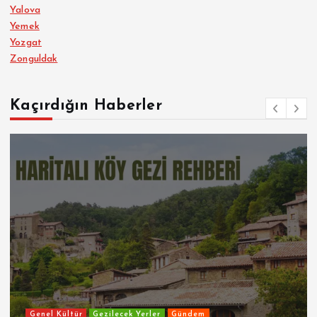
Yalova
Yemek
Yozgat
Zonguldak
Kaçırdığın Haberler
Genel Kültür
Gezilecek Yerler
Gündem