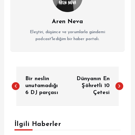
Aren Neva
Eleştiri, düşünce ve yorumlarla gündemi
podcast'lediğim bir haber portalı.
Y
Bir neslin
Dünyanın En
a
unutamadığı
Şöhretli 10
6 DJ parçası
Çetesi
z
ı
İlgili Haberler
g