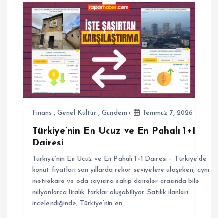
e
z
i
n
m
Finans
,
Genel Kültür
,
Gündem
Temmuz 7, 2026
Türkiye’nin En Ucuz ve En Pahalı 1+1
e
Dairesi
s
Türkiye’nin En Ucuz ve En Pahalı 1+1 Dairesi – Türkiye’de
konut fiyatları son yıllarda rekor seviyelere ulaşırken, aynı
i
metrekare ve oda sayısına sahip daireler arasında bile
milyonlarca liralık farklar oluşabiliyor. Satılık ilanları
incelendiğinde, Türkiye’nin en…