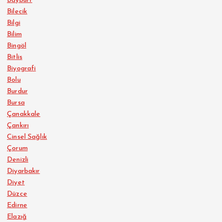
Bayburt
Bilecik
Bilgi
Bilim
Bingöl
Bitlis
Biyografi
Bolu
Burdur
Bursa
Çanakkale
Çankırı
Cinsel Sağlık
Çorum
Denizli
Diyarbakır
Diyet
Düzce
Edirne
Elazığ