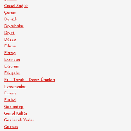
Cinsel Sağlık
Çorum
Denizli
Diyarbakır
Diyet
Düzce
Edirne
Elazığ
Erzincan
Erzurum
Eskişehir
Et – Tavuk – Deniz Ürünleri
Fenomenler
Finans
Futbol
Gaziantep
Genel Kültür
Gezilecek Yerler
Giresun