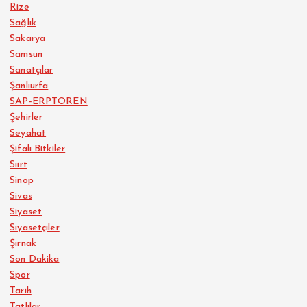
Rize
Sağlık
Sakarya
Samsun
Sanatçılar
Şanlıurfa
SAP-ERPTOREN
Şehirler
Seyahat
Şifalı Bitkiler
Siirt
Sinop
Sivas
Siyaset
Siyasetçiler
Şırnak
Son Dakika
Spor
Tarih
Tatlılar