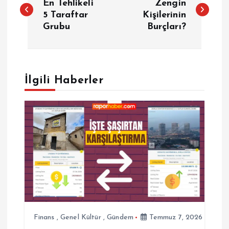
a
En Tehlikeli
Zengin
5 Taraftar
Kişilerinin
Grubu
Burçları?
z
ı
g
İlgili Haberler
e
z
i
n
m
Finans
,
Genel Kültür
,
Gündem
Temmuz 7, 2026