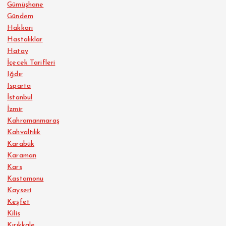
Gümüşhane
Gündem
Hakkari
Hastalıklar
Hatay
İçecek Tarifleri
Iğdır
Isparta
İstanbul
İzmir
Kahramanmaraş
Kahvaltılık
Karabük
Karaman
Kars
Kastamonu
Kayseri
Keşfet
Kilis
Kırıkkale