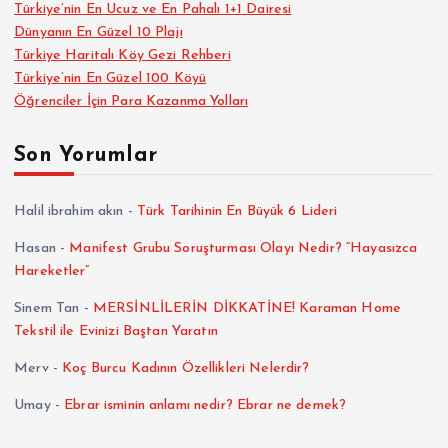
Türkiye’nin En Ucuz ve En Pahalı 1+1 Dairesi
Dünyanın En Güzel 10 Plajı
Türkiye Haritalı Köy Gezi Rehberi
Türkiye’nin En Güzel 100 Köyü
Öğrenciler İçin Para Kazanma Yolları
Son Yorumlar
Halil ibrahim akın
-
Türk Tarihinin En Büyük 6 Lideri
Hasan
-
Manifest Grubu Soruşturması Olayı Nedir? “Hayasızca
Hareketler”
Sinem Tan
-
MERSİNLİLERİN DİKKATİNE! Karaman Home
Tekstil ile Evinizi Baştan Yaratın
Merv
-
Koç Burcu Kadının Özellikleri Nelerdir?
Umay
-
Ebrar isminin anlamı nedir? Ebrar ne demek?