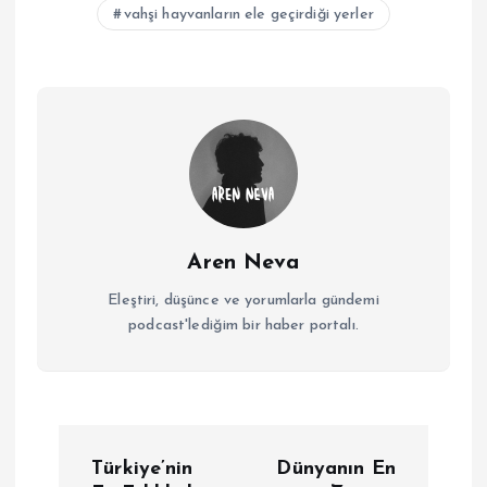
vahşi hayvanların ele geçirdiği yerler
Aren Neva
Eleştiri, düşünce ve yorumlarla gündemi
podcast'lediğim bir haber portalı.
Y
Türkiye’nin
Dünyanın En