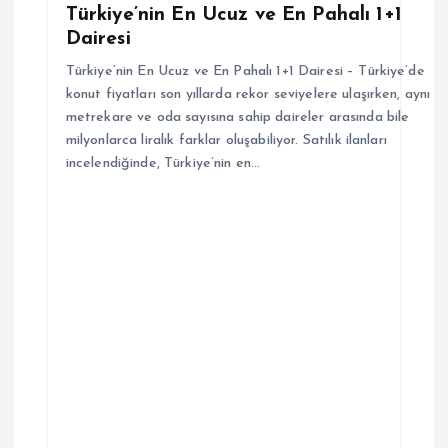
e
Türkiye’nin En Ucuz ve En Pahalı 1+1
Dairesi
s
Türkiye’nin En Ucuz ve En Pahalı 1+1 Dairesi – Türkiye’de
i
konut fiyatları son yıllarda rekor seviyelere ulaşırken, aynı
metrekare ve oda sayısına sahip daireler arasında bile
milyonlarca liralık farklar oluşabiliyor. Satılık ilanları
incelendiğinde, Türkiye’nin en…