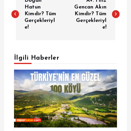
Doğan
Av. Filiz
a
Hatun
Gencan Akın
Kimdir? Tüm
Kimdir? Tüm
Gerçekleriyl
Gerçekleriyl
z
e!
e!
ı
g
İlgili Haberler
e
z
i
n
m