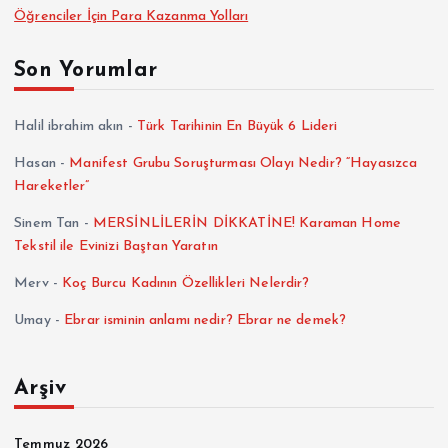
Öğrenciler İçin Para Kazanma Yolları
Son Yorumlar
Halil ibrahim akın
-
Türk Tarihinin En Büyük 6 Lideri
Hasan
-
Manifest Grubu Soruşturması Olayı Nedir? “Hayasızca
Hareketler”
Sinem Tan
-
MERSİNLİLERİN DİKKATİNE! Karaman Home
Tekstil ile Evinizi Baştan Yaratın
Merv
-
Koç Burcu Kadının Özellikleri Nelerdir?
Umay
-
Ebrar isminin anlamı nedir? Ebrar ne demek?
Arşiv
Temmuz 2026