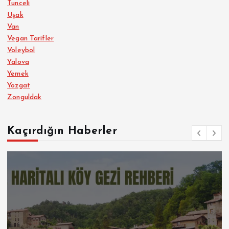
Tunceli
Uşak
Van
Vegan Tarifler
Voleybol
Yalova
Yemek
Yozgat
Zonguldak
Kaçırdığın Haberler