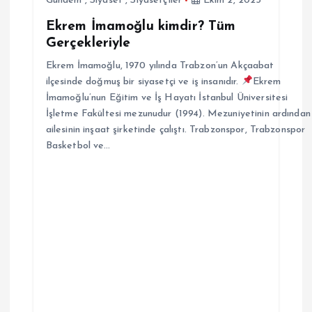
Gündem
,
Siyaset
,
Siyasetçiler
Ekim 2, 2025
Ekrem İmamoğlu kimdir? Tüm
Gerçekleriyle
Ekrem İmamoğlu, 1970 yılında Trabzon’un Akçaabat
ilçesinde doğmuş bir siyasetçi ve iş insanıdır.
Ekrem
İmamoğlu’nun Eğitim ve İş Hayatı İstanbul Üniversitesi
İşletme Fakültesi mezunudur (1994). Mezuniyetinin ardından
ailesinin inşaat şirketinde çalıştı. Trabzonspor, Trabzonspor
Basketbol ve…