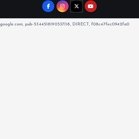
google.com, pub-5344518190537118, DIRECT, f08c47fec0942fa0