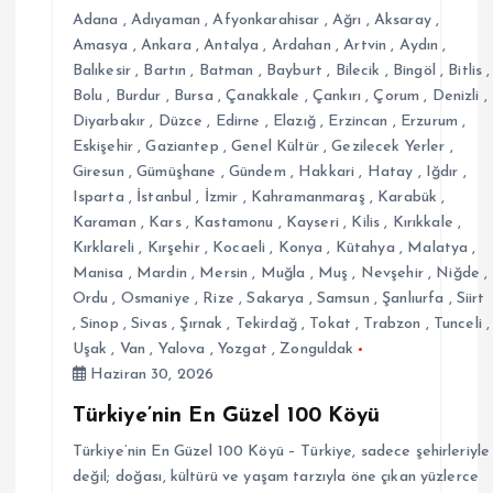
e
Adana
,
Adıyaman
,
Afyonkarahisar
,
Ağrı
,
Aksaray
,
Amasya
,
Ankara
,
Antalya
,
Ardahan
,
Artvin
,
Aydın
,
s
Balıkesir
,
Bartın
,
Batman
,
Bayburt
,
Bilecik
,
Bingöl
,
Bitlis
,
Bolu
,
Burdur
,
Bursa
,
Çanakkale
,
Çankırı
,
Çorum
,
Denizli
,
Diyarbakır
,
Düzce
,
Edirne
,
Elazığ
,
Erzincan
,
Erzurum
,
i
Eskişehir
,
Gaziantep
,
Genel Kültür
,
Gezilecek Yerler
,
Giresun
,
Gümüşhane
,
Gündem
,
Hakkari
,
Hatay
,
Iğdır
,
Isparta
,
İstanbul
,
İzmir
,
Kahramanmaraş
,
Karabük
,
Karaman
,
Kars
,
Kastamonu
,
Kayseri
,
Kilis
,
Kırıkkale
,
Kırklareli
,
Kırşehir
,
Kocaeli
,
Konya
,
Kütahya
,
Malatya
,
Manisa
,
Mardin
,
Mersin
,
Muğla
,
Muş
,
Nevşehir
,
Niğde
,
Ordu
,
Osmaniye
,
Rize
,
Sakarya
,
Samsun
,
Şanlıurfa
,
Siirt
,
Sinop
,
Sivas
,
Şırnak
,
Tekirdağ
,
Tokat
,
Trabzon
,
Tunceli
,
Uşak
,
Van
,
Yalova
,
Yozgat
,
Zonguldak
Haziran 30, 2026
Türkiye’nin En Güzel 100 Köyü
Türkiye’nin En Güzel 100 Köyü – Türkiye, sadece şehirleriyle
değil; doğası, kültürü ve yaşam tarzıyla öne çıkan yüzlerce