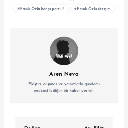
Faruk Özlü hangi partili?
Faruk Özlü iletişim
Aren Neva
Eleştiri, düşünce ve yorumlarla gündemi
podcast'lediğim bir haber portalı.
Y