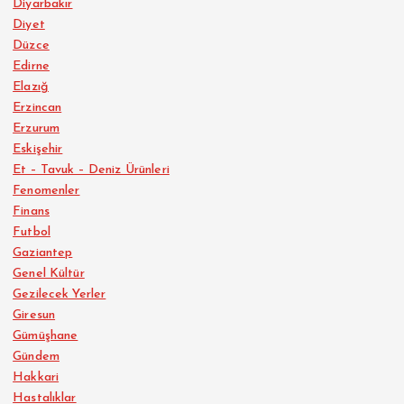
Diyarbakır
Diyet
Düzce
Edirne
Elazığ
Erzincan
Erzurum
Eskişehir
Et – Tavuk – Deniz Ürünleri
Fenomenler
Finans
Futbol
Gaziantep
Genel Kültür
Gezilecek Yerler
Giresun
Gümüşhane
Gündem
Hakkari
Hastalıklar