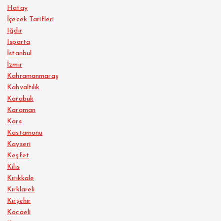
Hatay
İçecek Tarifleri
Iğdır
Isparta
İstanbul
İzmir
Kahramanmaraş
Kahvaltılık
Karabük
Karaman
Kars
Kastamonu
Kayseri
Keşfet
Kilis
Kırıkkale
Kırklareli
Kırşehir
Kocaeli