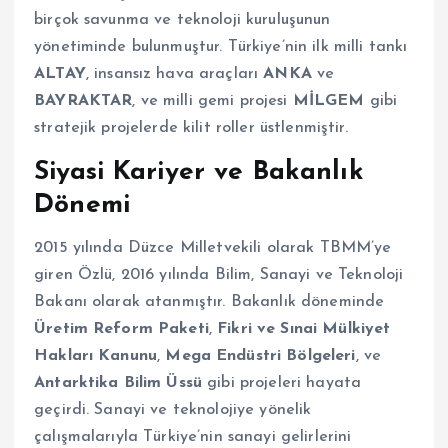
birçok savunma ve teknoloji kuruluşunun
yönetiminde bulunmuştur. Türkiye’nin ilk milli tankı
ALTAY
, insansız hava araçları
ANKA
ve
BAYRAKTAR
, ve milli gemi projesi
MİLGEM
gibi
stratejik projelerde kilit roller üstlenmiştir.
Siyasi Kariyer ve Bakanlık
Dönemi
2015 yılında Düzce Milletvekili olarak TBMM’ye
giren Özlü, 2016 yılında Bilim, Sanayi ve Teknoloji
Bakanı olarak atanmıştır. Bakanlık döneminde
Üretim Reform Paketi
,
Fikri ve Sınai Mülkiyet
Hakları Kanunu
,
Mega Endüstri Bölgeleri
, ve
Antarktika Bilim Üssü
gibi projeleri hayata
geçirdi. Sanayi ve teknolojiye yönelik
çalışmalarıyla Türkiye’nin sanayi gelirlerini