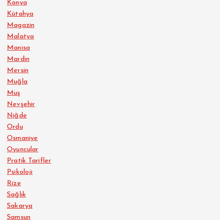
Konya
Kütahya
Magazin
Malatya
Manisa
Mardin
Mersin
Muğla
Muş
Nevşehir
Niğde
Ordu
Osmaniye
Oyuncular
Pratik Tarifler
Psikoloji
Rize
Sağlık
Sakarya
Samsun