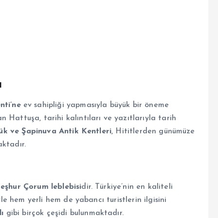
r
ı
nti’ne
ev sahipliği yapmasıyla büyük bir öneme
Hattuşa, tarihi kalıntıları ve yazıtlarıyla tarih
k ve Şapinuva Antik Kentleri
, Hititlerden günümüze
aktadır.
eşhur Çorum leblebisi
dir. Türkiye’nin en kaliteli
yle hem yerli hem de yabancı turistlerin ilgisini
lı
gibi birçok çeşidi bulunmaktadır.