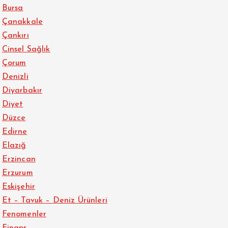
Bursa
Çanakkale
Çankırı
Cinsel Sağlık
Çorum
Denizli
Diyarbakır
Diyet
Düzce
Edirne
Elazığ
Erzincan
Erzurum
Eskişehir
Et – Tavuk – Deniz Ürünleri
Fenomenler