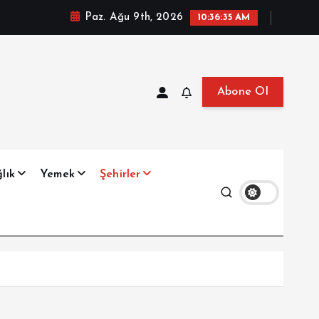
Paz. Ağu 9th, 2026
10:36:36 AM
Abone Ol
at, Haberler, Biyografi, Bilgi
lık
Yemek
Şehirler