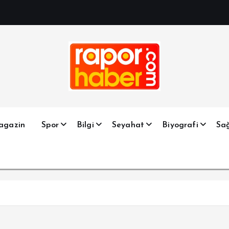
Haber, Spor, Magazin, Sağlık, Son Dakika, Gündem, Seyah
agazin
Spor
Bilgi
Seyahat
Biyografi
Sağ