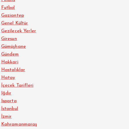
Finans
Futbol
Gaziantep
Genel Kültür
Gezilecek Yerler
Giresun
Gümüşhane
Gündem
Hakkari
Hastalıklar
Hatay
İçecek Tarifleri
Iğdır
Isparta
İstanbul
İzmir
Kahramanmaraş