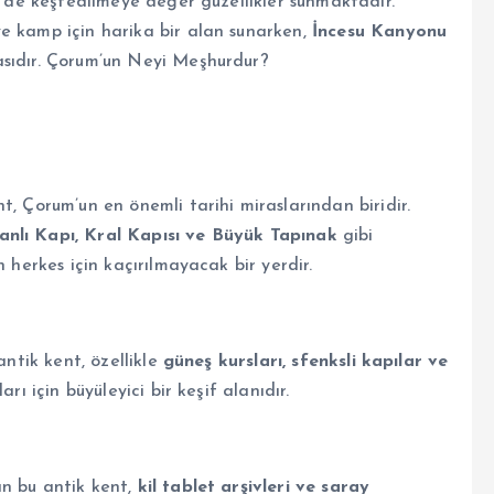
in de keşfedilmeye değer güzellikler sunmaktadır.
ve kamp için harika bir alan sunarken,
İncesu Kanyonu
asıdır. Çorum’un Neyi Meşhurdur?
t, Çorum’un en önemli tarihi miraslarından biridir.
anlı Kapı, Kral Kapısı ve Büyük Tapınak
gibi
n herkes için kaçırılmayacak bir yerdir.
antik kent, özellikle
güneş kursları, sfenksli kapılar ve
arı için büyüleyici bir keşif alanıdır.
an bu antik kent,
kil tablet arşivleri ve saray