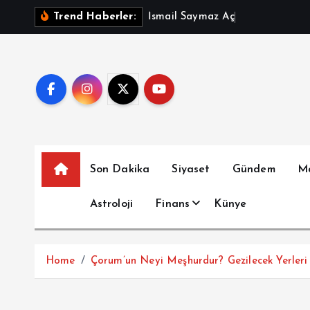
İ
İ
s
m
a
i
l
S
a
y
m
a
z
A
ç
ı
k
l
a
d
ı
:
Trend Haberler:
ç
e
r
i
ğ
e
a
t
Son Dakika
Siyaset
Gündem
M
l
a
Astroloji
Finans
Künye
Home
Çorum’un Neyi Meşhurdur? Gezilecek Yerleri