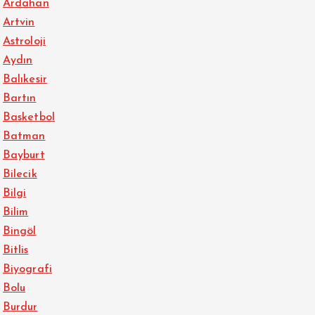
Ardahan
Artvin
Astroloji
Aydın
Balıkesir
Bartın
Basketbol
Batman
Bayburt
Bilecik
Bilgi
Bilim
Bingöl
Bitlis
Biyografi
Bolu
Burdur