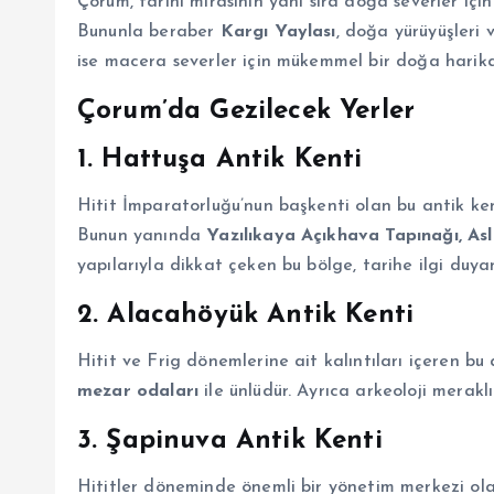
Çorum, tarihi mirasının yanı sıra doğa severler iç
Bununla beraber
Kargı Yaylası
, doğa yürüyüşleri 
ise macera severler için mükemmel bir doğa harik
Çorum’da Gezilecek Yerler
1. Hattuşa Antik Kenti
Hitit İmparatorluğu’nun başkenti olan bu antik ken
Bunun yanında
Yazılıkaya Açıkhava Tapınağı, Asl
yapılarıyla dikkat çeken bu bölge, tarihe ilgi duya
2. Alacahöyük Antik Kenti
Hitit ve Frig dönemlerine ait kalıntıları içeren bu 
mezar odaları
ile ünlüdür. Ayrıca arkeoloji meraklıl
3. Şapinuva Antik Kenti
Hititler döneminde önemli bir yönetim merkezi ol