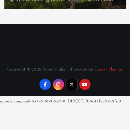
By
Aren Neva
Haziran 30, 2026
3979 views
Copyright © 2026 Rapor Haber | Powered by
Desert Themes
google.com, pub-5344518190537118, DIRECT, f08c47fec0942fa0