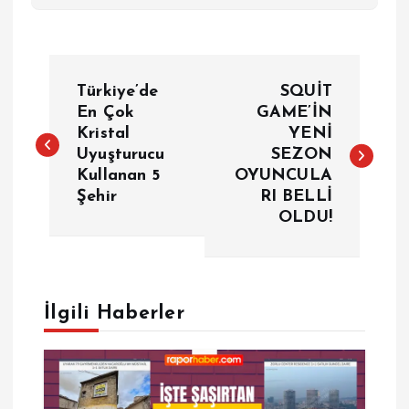
Y
Türkiye’de
SQUİT
a
En Çok
GAME’İN
Kristal
YENİ
Uyuşturucu
SEZON
z
Kullanan 5
OYUNCULA
Şehir
RI BELLİ
ı
OLDU!
g
e
İlgili Haberler
z
i