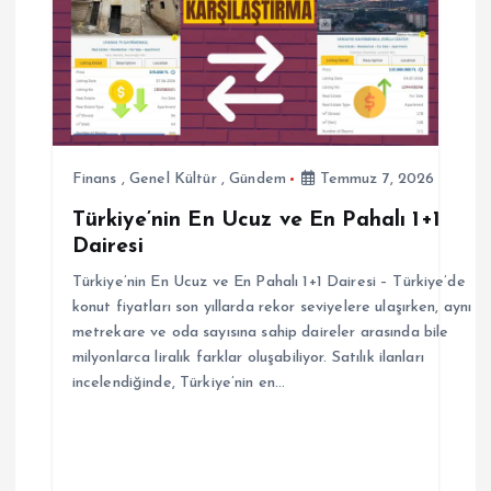
n
m
e
s
Finans
,
Genel Kültür
,
Gündem
Temmuz 7, 2026
Türkiye’nin En Ucuz ve En Pahalı 1+1
i
Dairesi
Türkiye’nin En Ucuz ve En Pahalı 1+1 Dairesi – Türkiye’de
konut fiyatları son yıllarda rekor seviyelere ulaşırken, aynı
metrekare ve oda sayısına sahip daireler arasında bile
milyonlarca liralık farklar oluşabiliyor. Satılık ilanları
incelendiğinde, Türkiye’nin en…