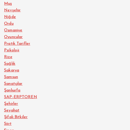
Muş
Nevşehir
Niğde
Ordu
Osmaniye
Oyuncular
Pratik Tarifler
Psikoloji
Rize
Sağlık
Sakarya
Samsun
Sanatçılar
Şanlıurfa
SAP-ERPTOREN
Şehirler
Seyahat
Şifalı Bitkiler
Siirt