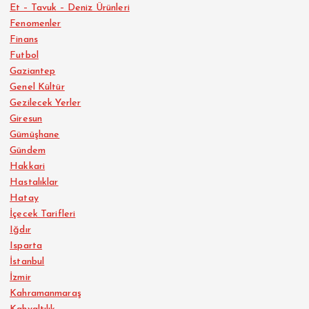
Et – Tavuk – Deniz Ürünleri
Fenomenler
Finans
Futbol
Gaziantep
Genel Kültür
Gezilecek Yerler
Giresun
Gümüşhane
Gündem
Hakkari
Hastalıklar
Hatay
İçecek Tarifleri
Iğdır
Isparta
İstanbul
İzmir
Kahramanmaraş