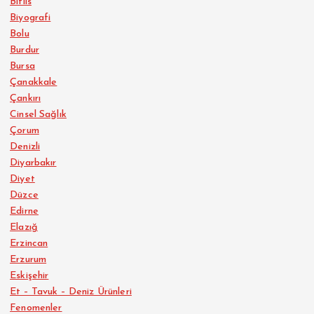
Bitlis
Biyografi
Bolu
Burdur
Bursa
Çanakkale
Çankırı
Cinsel Sağlık
Çorum
Denizli
Diyarbakır
Diyet
Düzce
Edirne
Elazığ
Erzincan
Erzurum
Eskişehir
Et – Tavuk – Deniz Ürünleri
Fenomenler