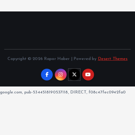
Copyright © 2026 Rapor Haber | Powered by
Desert Themes
google.com, pub-5344518190537118, DIRECT, f08c47fec0942fa0