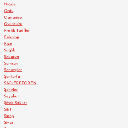
Niğde
Ordu
Osmaniye
Oyuncular
Pratik Tarifler
Psikoloji
Rize
Sağlık
Sakarya
Samsun
Sanatçılar
Şanlıurfa
SAP-ERPTOREN
Şehirler
Seyahat
Şifalı Bitkiler
Siirt
Sinop
Sivas