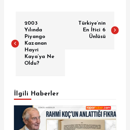
Y
2003
Türkiye’nin
a
Yılında
En İtici 6
Piyango
Ünlüsü
Kazanan
z
Hayri
Kaya’ya Ne
ı
Oldu?
g
e
İlgili Haberler
z
i