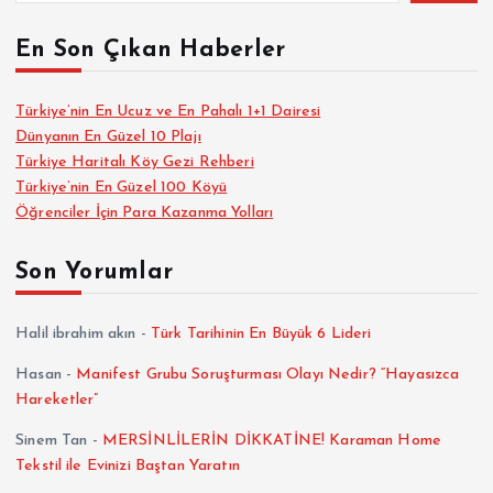
En Son Çıkan Haberler
Türkiye’nin En Ucuz ve En Pahalı 1+1 Dairesi
Dünyanın En Güzel 10 Plajı
Türkiye Haritalı Köy Gezi Rehberi
Türkiye’nin En Güzel 100 Köyü
Öğrenciler İçin Para Kazanma Yolları
Son Yorumlar
Halil ibrahim akın
-
Türk Tarihinin En Büyük 6 Lideri
Hasan
-
Manifest Grubu Soruşturması Olayı Nedir? “Hayasızca
Hareketler”
Sinem Tan
-
MERSİNLİLERİN DİKKATİNE! Karaman Home
Tekstil ile Evinizi Baştan Yaratın