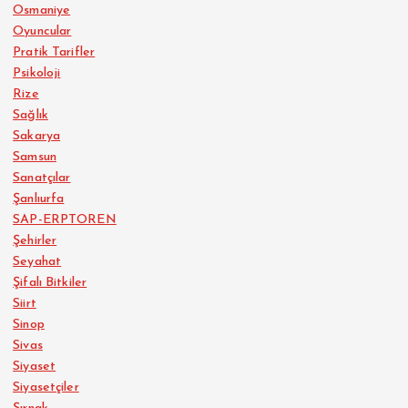
Osmaniye
Oyuncular
Pratik Tarifler
Psikoloji
Rize
Sağlık
Sakarya
Samsun
Sanatçılar
Şanlıurfa
SAP-ERPTOREN
Şehirler
Seyahat
Şifalı Bitkiler
Siirt
Sinop
Sivas
Siyaset
Siyasetçiler