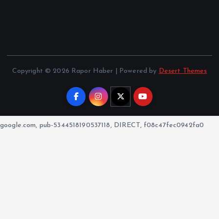
Copyright © 2026 Rapor Haber | Powered by
Desert Themes
google.com, pub-5344518190537118, DIRECT, f08c47fec0942fa0