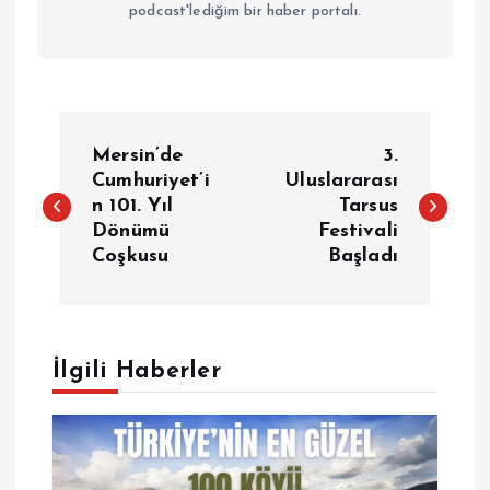
podcast'lediğim bir haber portalı.
Y
Mersin’de
3.
a
Cumhuriyet’i
Uluslararası
n 101. Yıl
Tarsus
Dönümü
Festivali
z
Coşkusu
Başladı
ı
g
İlgili Haberler
e
z