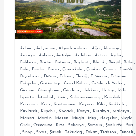
i
n
m
e
Adana
,
Adıyaman
,
Afyonkarahisar
,
Ağrı
,
Aksaray
,
Amasya
,
Ankara
,
Antalya
,
Ardahan
,
Artvin
,
Aydın
,
s
Balıkesir
,
Bartın
,
Batman
,
Bayburt
,
Bilecik
,
Bingöl
,
Bitlis
,
Bolu
,
Burdur
,
Bursa
,
Çanakkale
,
Çankırı
,
Çorum
,
Denizli
,
Diyarbakır
,
Düzce
,
Edirne
,
Elazığ
,
Erzincan
,
Erzurum
,
i
Eskişehir
,
Gaziantep
,
Genel Kültür
,
Gezilecek Yerler
,
Giresun
,
Gümüşhane
,
Gündem
,
Hakkari
,
Hatay
,
Iğdır
,
Isparta
,
İstanbul
,
İzmir
,
Kahramanmaraş
,
Karabük
,
Karaman
,
Kars
,
Kastamonu
,
Kayseri
,
Kilis
,
Kırıkkale
,
Kırklareli
,
Kırşehir
,
Kocaeli
,
Konya
,
Kütahya
,
Malatya
,
Manisa
,
Mardin
,
Mersin
,
Muğla
,
Muş
,
Nevşehir
,
Niğde
,
Ordu
,
Osmaniye
,
Rize
,
Sakarya
,
Samsun
,
Şanlıurfa
,
Siirt
,
Sinop
,
Sivas
,
Şırnak
,
Tekirdağ
,
Tokat
,
Trabzon
,
Tunceli
,