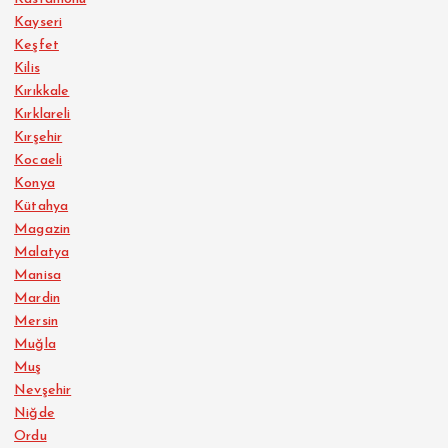
Kayseri
Keşfet
Kilis
Kırıkkale
Kırklareli
Kırşehir
Kocaeli
Konya
Kütahya
Magazin
Malatya
Manisa
Mardin
Mersin
Muğla
Muş
Nevşehir
Niğde
Ordu