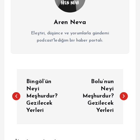
Aren Neva
Eleştiri, düşünce ve yorumlarla gündemi
podcast'lediğim bir haber portalı.
Y
Bingöl’ün
Bolu’nun
a
Neyi
Neyi
Meşhurdur?
Meşhurdur?
Gezilecek
Gezilecek
z
Yerleri
Yerleri
ı
g