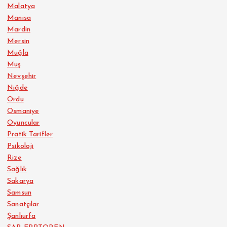
Malatya
Manisa
Mardin
Mersin
Muğla
Muş
Nevşehir
Niğde
Ordu
Osmaniye
Oyuncular
Pratik Tarifler
Psikoloji
Rize
Sağlık
Sakarya
Samsun
Sanatçılar
Şanlıurfa