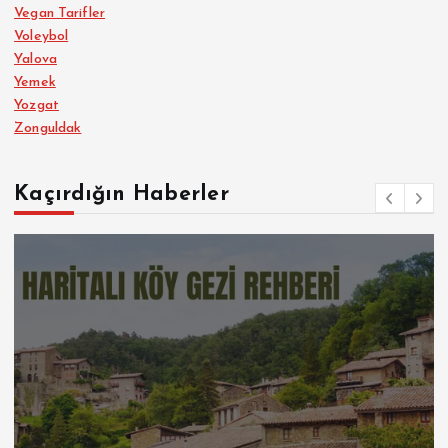
Vegan Tarifler
Voleybol
Yalova
Yemek
Yozgat
Zonguldak
Kaçırdığın Haberler