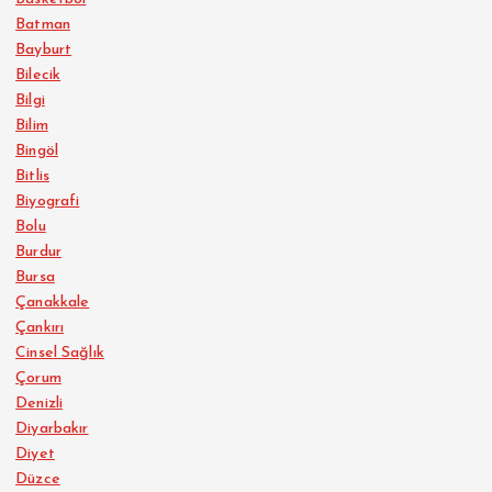
Batman
Bayburt
Bilecik
Bilgi
Bilim
Bingöl
Bitlis
Biyografi
Bolu
Burdur
Bursa
Çanakkale
Çankırı
Cinsel Sağlık
Çorum
Denizli
Diyarbakır
Diyet
Düzce