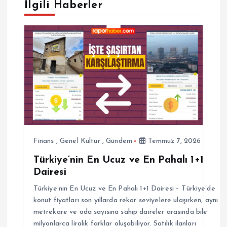
İlgili Haberler
e
z
i
n
m
e
Finans
,
Genel Kültür
,
Gündem
Temmuz 7, 2026
Türkiye’nin En Ucuz ve En Pahalı 1+1
s
Dairesi
i
Türkiye’nin En Ucuz ve En Pahalı 1+1 Dairesi – Türkiye’de
konut fiyatları son yıllarda rekor seviyelere ulaşırken, aynı
metrekare ve oda sayısına sahip daireler arasında bile
milyonlarca liralık farklar oluşabiliyor. Satılık ilanları