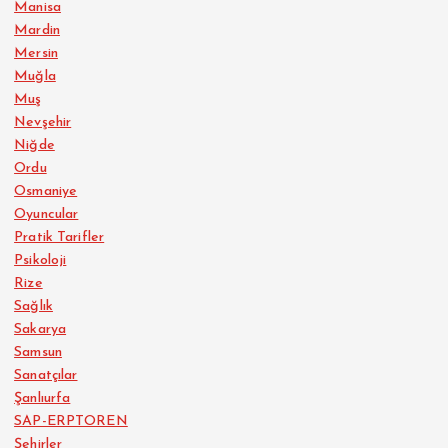
Manisa
Mardin
Mersin
Muğla
Muş
Nevşehir
Niğde
Ordu
Osmaniye
Oyuncular
Pratik Tarifler
Psikoloji
Rize
Sağlık
Sakarya
Samsun
Sanatçılar
Şanlıurfa
SAP-ERPTOREN
Şehirler