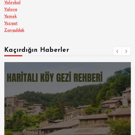
Voleybol
Yalova
Yemek
Yozgat
Zonguldak
Kaçırdığın Haberler