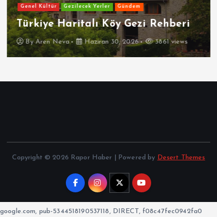
Genel Kültür
Gezilecek Yerler
Gündem
Türkiye Haritalı Köy Gezi Rehberi
By
Aren Neva
Haziran 30, 2026
3861 views
Copyright © 2026 Rapor Haber | Powered by
Desert Themes
google.com, pub-5344518190537118, DIRECT, f08c47fec0942fa0