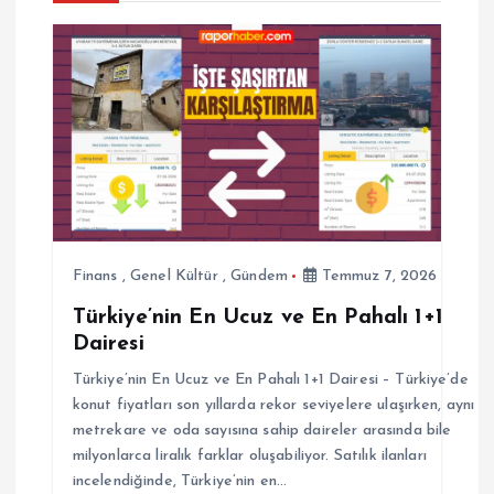
e
z
i
n
m
e
Finans
,
Genel Kültür
,
Gündem
Temmuz 7, 2026
Türkiye’nin En Ucuz ve En Pahalı 1+1
s
Dairesi
i
Türkiye’nin En Ucuz ve En Pahalı 1+1 Dairesi – Türkiye’de
konut fiyatları son yıllarda rekor seviyelere ulaşırken, aynı
metrekare ve oda sayısına sahip daireler arasında bile
milyonlarca liralık farklar oluşabiliyor. Satılık ilanları
incelendiğinde, Türkiye’nin en…