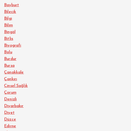
Bayburt
Bilecik
Bilgi
Bilim
Bingöl
Bitlis
Biyografi
Bolu
Burdur
Bursa
Çanakkale
Çankırı
Cinsel Sağlık
Çorum
Denizli
Diyarbakır
Diyet
Düzce
Edirne