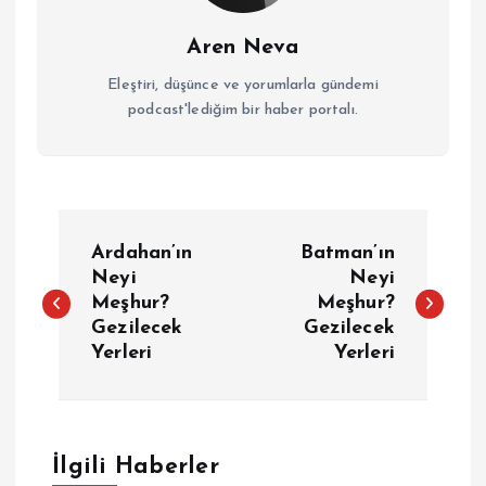
Aren Neva
Eleştiri, düşünce ve yorumlarla gündemi
podcast'lediğim bir haber portalı.
Y
Ardahan’ın
Batman’ın
a
Neyi
Neyi
Meşhur?
Meşhur?
Gezilecek
Gezilecek
z
Yerleri
Yerleri
ı
g
İlgili Haberler