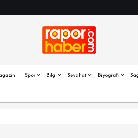
Haber, Spor, Magazin, Sağlık, Son Dakika, Gündem, Seyah
agazin
Spor
Bilgi
Seyahat
Biyografi
Sağ
?