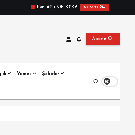
Per. Ağu 6th, 2026
9:09:08 PM
Abone Ol
at, Haberler, Biyografi, Bilgi
lık
Yemek
Şehirler