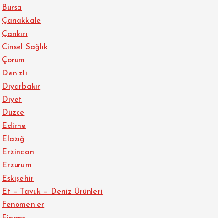
Bursa
Çanakkale
Çankırı
Cinsel Sağlık
Çorum
Denizli
Diyarbakır
Diyet
Düzce
Edirne
Elazığ
Erzincan
Erzurum
Eskişehir
Et – Tavuk – Deniz Ürünleri
Fenomenler