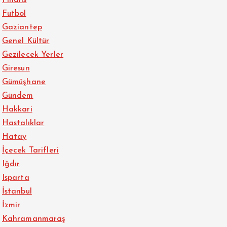
Finans
Futbol
Gaziantep
Genel Kültür
Gezilecek Yerler
Giresun
Gümüşhane
Gündem
Hakkari
Hastalıklar
Hatay
İçecek Tarifleri
Iğdır
Isparta
İstanbul
İzmir
Kahramanmaraş