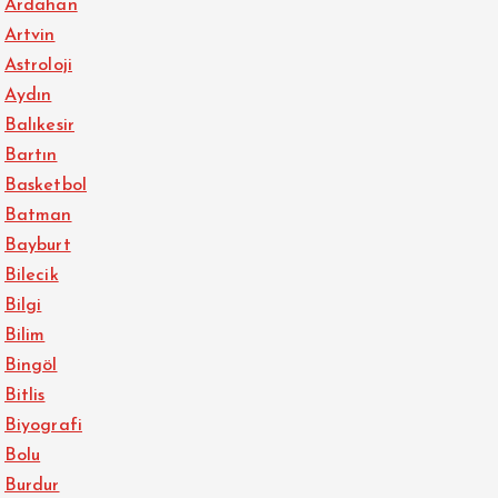
Ardahan
Artvin
Astroloji
Aydın
Balıkesir
Bartın
Basketbol
Batman
Bayburt
Bilecik
Bilgi
Bilim
Bingöl
Bitlis
Biyografi
Bolu
Burdur