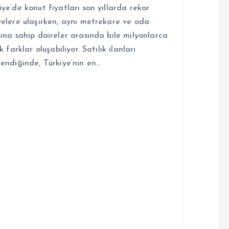
iye’de konut fiyatları son yıllarda rekor
yelere ulaşırken, aynı metrekare ve oda
sına sahip daireler arasında bile milyonlarca
ık farklar oluşabiliyor. Satılık ilanları
lendiğinde, Türkiye’nin en…