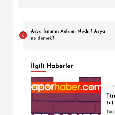
Y
Asya İsminin Anlamı Nedir? Asya
a
ne demek?
z
İlgili Haberler
ı
g
Fina
Tü
e
1+1
z
Türk