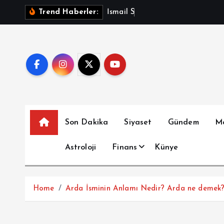
İ
İ
s
m
a
i
l
S
a
y
m
a
z
A
Trend Haberler:
ç
e
r
i
ğ
e
a
t
Son Dakika
Siyaset
Gündem
M
l
a
Astroloji
Finans
Künye
Home
Arda İsminin Anlamı Nedir? Arda ne demek