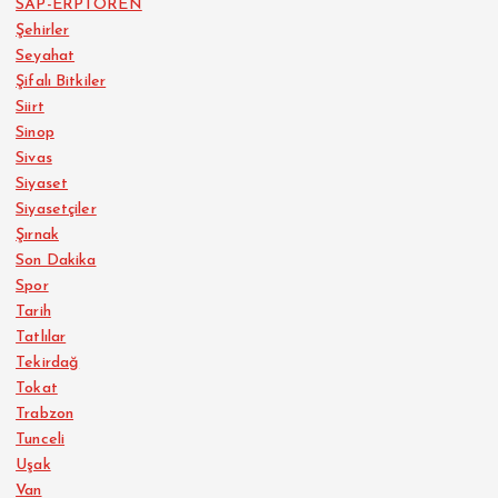
SAP-ERPTOREN
Şehirler
Seyahat
Şifalı Bitkiler
Siirt
Sinop
Sivas
Siyaset
Siyasetçiler
Şırnak
Son Dakika
Spor
Tarih
Tatlılar
Tekirdağ
Tokat
Trabzon
Tunceli
Uşak
Van