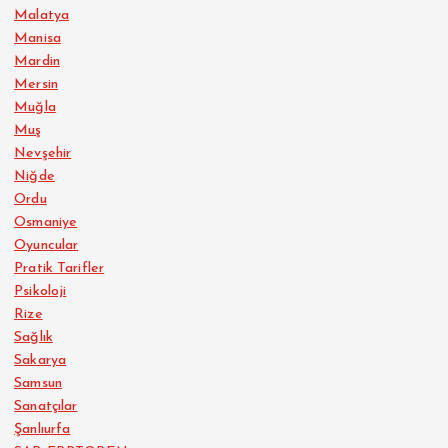
Malatya
Manisa
Mardin
Mersin
Muğla
Muş
Nevşehir
Niğde
Ordu
Osmaniye
Oyuncular
Pratik Tarifler
Psikoloji
Rize
Sağlık
Sakarya
Samsun
Sanatçılar
Şanlıurfa