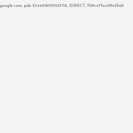
google.com, pub-5344518190537118, DIRECT, f08c47fec0942fa0