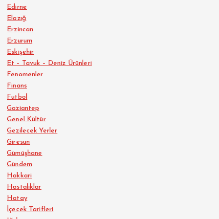
Edirne
Elazığ
Erzincan
Erzurum
Eskişehir
Et – Tavuk – Deniz Ürünleri
Fenomenler
Finans
Futbol
Gaziantep
Genel Kültür
Gezilecek Yerler
Giresun
Gümüşhane
Gündem
Hakkari
Hastalıklar
Hatay
İçecek Tarifleri