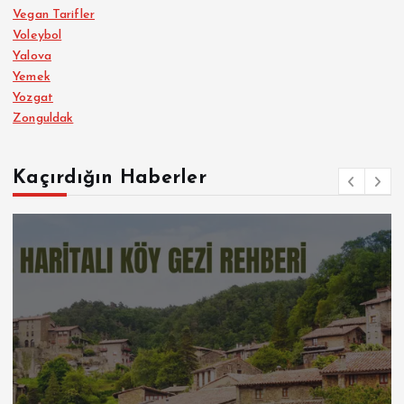
Vegan Tarifler
Voleybol
Yalova
Yemek
Yozgat
Zonguldak
Kaçırdığın Haberler