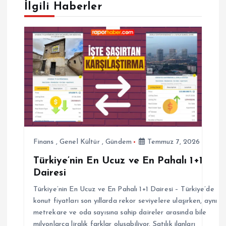
İlgili Haberler
z
i
n
m
e
s
Finans
,
Genel Kültür
,
Gündem
Temmuz 7, 2026
i
Türkiye’nin En Ucuz ve En Pahalı 1+1
Dairesi
Türkiye’nin En Ucuz ve En Pahalı 1+1 Dairesi – Türkiye’de
konut fiyatları son yıllarda rekor seviyelere ulaşırken, aynı
metrekare ve oda sayısına sahip daireler arasında bile
milyonlarca liralık farklar oluşabiliyor. Satılık ilanları