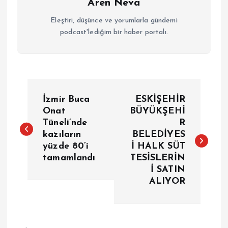
Aren Neva
Eleştiri, düşünce ve yorumlarla gündemi
podcast'lediğim bir haber portalı.
Y
İzmir Buca
ESKİŞEHİR
a
Onat
BÜYÜKŞEHİ
Tüneli’nde
R
kazıların
BELEDİYES
z
yüzde 80’i
İ HALK SÜT
tamamlandı
TESİSLERİN
ı
İ SATIN
ALIYOR
g
e