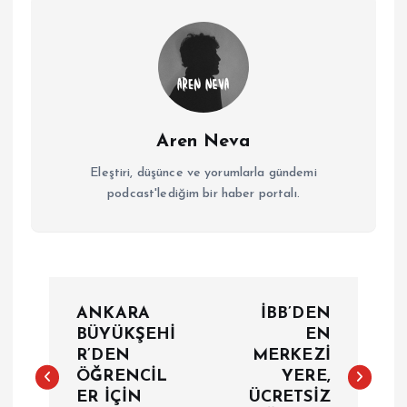
Aren Neva
Eleştiri, düşünce ve yorumlarla gündemi
podcast'lediğim bir haber portalı.
Y
ANKARA
İBB’DEN
a
BÜYÜKŞEHİ
EN
R’DEN
MERKEZİ
ÖĞRENCİL
YERE,
z
ER İÇİN
ÜCRETSİZ