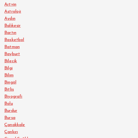
Artvin
Astroloji
Aydın
Balıkesir
Bartın
Basketbol
Batman
Bayburt
Bilecik
Bilgi
Bilim
Bingöl
Bitlis
Biyografi
Bolu
Burdur
Bursa
Çanakkale
Çankırı