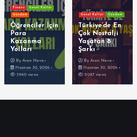
Finans
Genel Kültür
Gündem
Genel Kültür
Gündem
Öğrenciler İçin
Türkiye’de En
Para
Çok Nostalji
Kazanma
Yaşatan 8
Yolları
Şarkı
By
Aren Neva
By
Aren Neva
Haziran 30, 2026
Haziran 30, 2026
3960 views
2087 views