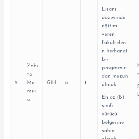
Lisans
düzeyinde
eğitim
veren
fakülteleri
n herhangi
bir
Zabı
programın
ta
dan mezun
2
Me
GİH
8
1
olmak
mur
En az (B)
u
sınıfı
sürücü
belgesine
sahip