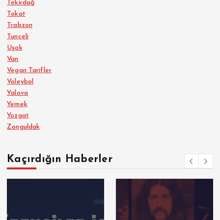
Tekirdağ
Tokat
Trabzon
Tunceli
Uşak
Van
Vegan Tarifler
Voleybol
Yalova
Yemek
Yozgat
Zonguldak
Kaçırdığın Haberler