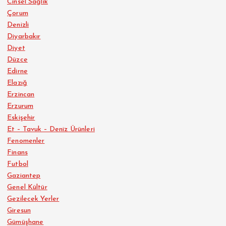
Cinsel Sağlık
Çorum
Denizli
Diyarbakır
Diyet
Düzce
Edirne
Elazığ
Erzincan
Erzurum
Eskişehir
Et – Tavuk – Deniz Ürünleri
Fenomenler
Finans
Futbol
Gaziantep
Genel Kültür
Gezilecek Yerler
Giresun
Gümüşhane