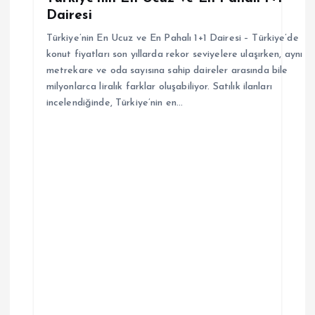
i
Dairesi
Türkiye’nin En Ucuz ve En Pahalı 1+1 Dairesi – Türkiye’de
konut fiyatları son yıllarda rekor seviyelere ulaşırken, aynı
metrekare ve oda sayısına sahip daireler arasında bile
milyonlarca liralık farklar oluşabiliyor. Satılık ilanları
incelendiğinde, Türkiye’nin en…