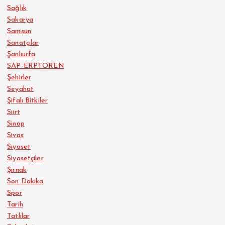
Sağlık
Sakarya
Samsun
Sanatçılar
Şanlıurfa
SAP-ERPTOREN
Şehirler
Seyahat
Şifalı Bitkiler
Siirt
Sinop
Sivas
Siyaset
Siyasetçiler
Şırnak
Son Dakika
Spor
Tarih
Tatlılar