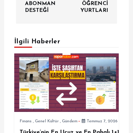
ABONMAN
ÖĞRENCİ
ı
DESTEĞİ
YURTLARI
g
e
İlgili Haberler
z
i
n
m
e
s
Finans
,
Genel Kültür
,
Gündem
Temmuz 7, 2026
Türkiye’nin En Ucuz ve En Pahalı 1+1