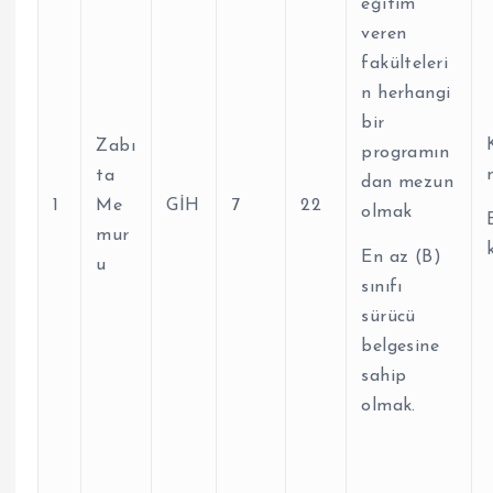
eğitim
veren
fakülteleri
n herhangi
bir
Zabı
programın
ta
dan mezun
1
Me
GİH
7
22
olmak
mur
En az (B)
u
sınıfı
sürücü
belgesine
sahip
olmak.