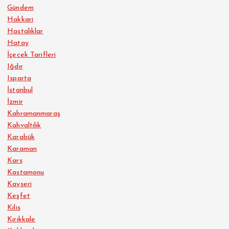
Gündem
Hakkari
Hastalıklar
Hatay
İçecek Tarifleri
Iğdır
Isparta
İstanbul
İzmir
Kahramanmaraş
Kahvaltılık
Karabük
Karaman
Kars
Kastamonu
Kayseri
Keşfet
Kilis
Kırıkkale