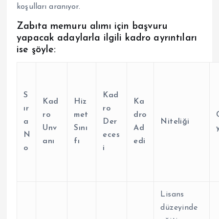
koşulları aranıyor.
Zabıta memuru alımı için başvuru
yapacak adaylarla ilgili kadro ayrıntıları
ise şöyle:
S
Kad
Kad
Hiz
Ka
ır
ro
ro
met
dro
a
Der
Niteliği
Unv
Sını
Ad
N
eces
anı
fı
edi
o
i
Lisans
düzeyinde