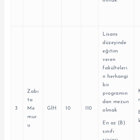
olmak.
Lisans
düzeyinde
eğitim
veren
fakülteleri
n herhangi
bir
Zabı
programın
ta
dan mezun
3
Me
GİH
10
110
olmak
mur
En az (B)
u
sınıfı
sürücü