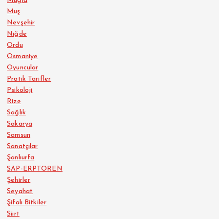
Muğla
Muş
Nevşehir
Niğde
Ordu
Osmaniye
Oyuncular
Pratik Tarifler
Psikoloji
Rize
Sağlık
Sakarya
Samsun
Sanatçılar
Şanlıurfa
SAP-ERPTOREN
Şehirler
Seyahat
Şifalı Bitkiler
Siirt