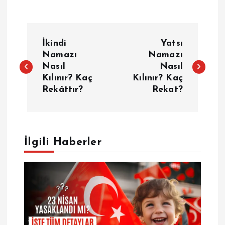
Y
İkindi
Yatsı
a
Namazı
Namazı
Nasıl
Nasıl
Kılınır? Kaç
Kılınır? Kaç
z
Rekâttır?
Rekat?
ı
g
İlgili Haberler
e
z
i