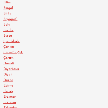
Bilim
Bingöl
Bitlis
Biyografi
Bolu
Burdur
Bursa
Çanakkale
Çankırı
Cinsel Sağlık
Çorum
Denizli
Diyarbakır
Diyet
Düzce
Edirne
Elazığ
Erzincan
Erzurum
Eskişehir