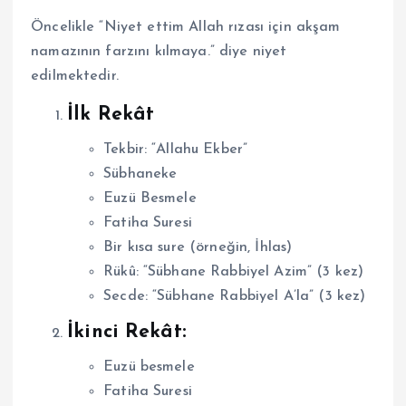
Öncelikle “Niyet ettim Allah rızası için akşam
namazının farzını kılmaya.” diye niyet
edilmektedir.
İlk Rekât
Tekbir: “Allahu Ekber”
Sübhaneke
Euzü Besmele
Fatiha Suresi
Bir kısa sure (örneğin, İhlas)
Rükû: “Sübhane Rabbiyel Azim” (3 kez)
Secde: “Sübhane Rabbiyel A’la” (3 kez)
İkinci Rekât:
Euzü besmele
Fatiha Suresi