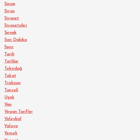
Sinop
Sivas
Siyaset
Siyasetçiler
Şırnak
Son Dakika
Spor
Tarih
Tatlılar
Tekirdağ
Tokat
Trabzon
Tunceli
Uşak
Van
Vegan Tarifler
Voleybol
Yalova
Yemek