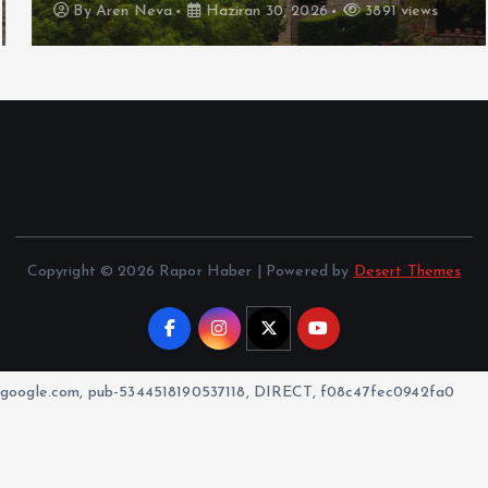
By
Aren Neva
Haziran 30, 2026
3891 views
Copyright © 2026 Rapor Haber | Powered by
Desert Themes
google.com, pub-5344518190537118, DIRECT, f08c47fec0942fa0