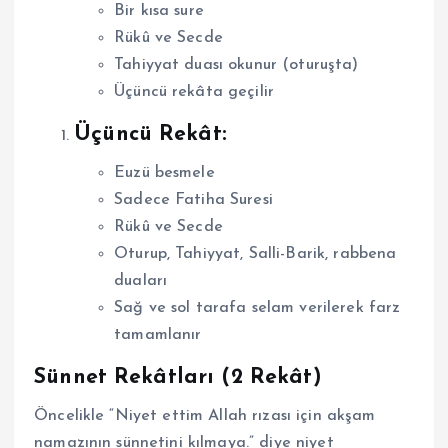
Bir kısa sure
Rükû ve Secde
Tahiyyat duası okunur (oturuşta)
Üçüncü rekâta geçilir
Üçüncü Rekât:
Euzü besmele
Sadece Fatiha Suresi
Rükû ve Secde
Oturup, Tahiyyat, Salli-Barik, rabbena
duaları
Sağ ve sol tarafa selam verilerek farz
tamamlanır
Sünnet Rekâtları (2 Rekât)
Öncelikle “Niyet ettim Allah rızası için akşam
namazının sünnetini kılmaya.” diye niyet