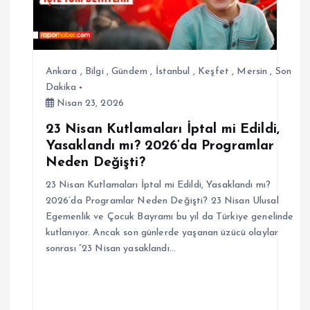
n
m
e
Ankara
,
Bilgi
,
Gündem
,
İstanbul
,
Keşfet
,
Mersin
,
Son
Dakika
s
Nisan 23, 2026
23 Nisan Kutlamaları İptal mi Edildi,
i
Yasaklandı mı? 2026’da Programlar
Neden Değişti?
23 Nisan Kutlamaları İptal mi Edildi, Yasaklandı mı?
2026’da Programlar Neden Değişti? 23 Nisan Ulusal
Egemenlik ve Çocuk Bayramı bu yıl da Türkiye genelinde
kutlanıyor. Ancak son günlerde yaşanan üzücü olaylar
sonrası “23 Nisan yasaklandı…