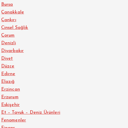
Bursa
Çanakkale
Çankırı
Cinsel Sağlık
Çorum
Denizli
Diyarbakır
Diyet
Düzce
Edirne
Elazığ
Erzincan
Erzurum
Eskişehir
Et – Tavuk – Deniz Ürünleri
Fenomenler