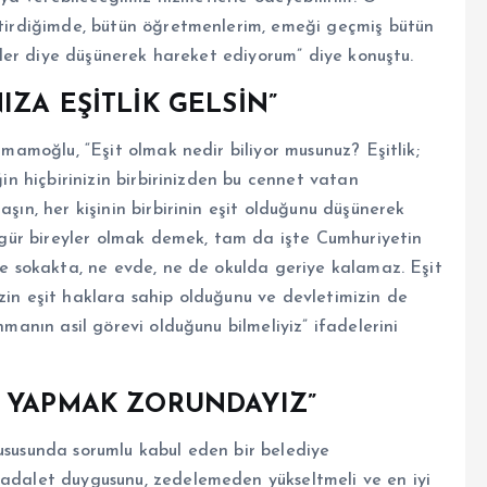
getirdiğimde, bütün öğretmenlerim, emeği geçmiş bütün
lirler diye düşünerek hareket ediyorum” diye konuştu.
ZA EŞİTLİK GELSİN”
 İmamoğlu, “Eşit olmak nedir biliyor musunuz? Eşitlik;
ğin hiçbirinizin birbirinizden bu cennet vatan
aşın, her kişinin birbirinin eşit olduğunu düşünerek
 özgür bireyler olmak demek, tam da işte Cumhuriyetin
 ne sokakta, ne evde, ne de okulda geriye kalamaz. Eşit
zin eşit haklara sahip olduğunu ve devletimizin de
nmanın asil görevi olduğunu bilmeliyiz” ifadelerini
A YAPMAK ZORUNDAYIZ”
hususunda sorumlu kabul eden bir belediye
 adalet duygusunu, zedelemeden yükseltmeli ve en iyi