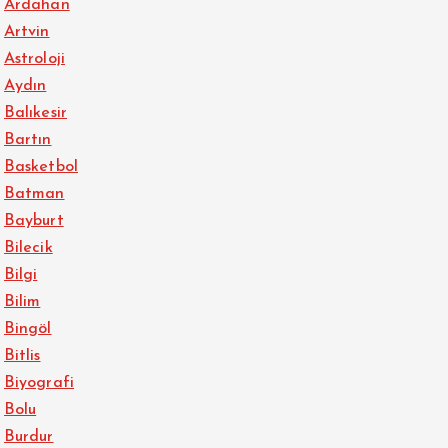
Ardahan
Artvin
Astroloji
Aydın
Balıkesir
Bartın
Basketbol
Batman
Bayburt
Bilecik
Bilgi
Bilim
Bingöl
Bitlis
Biyografi
Bolu
Burdur