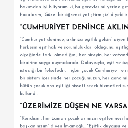
bakımdan iyi biliyorum ki, bu görevlerimi yerine 
hocalarım, ‘Güzel bir öğrenci yetiştirmişiz’ diyebi
“CUMHURİYET DENİNCE AKLINI
“Cumhuriyet denince, aklınıza eşitlik gelsin” diyen
herkesin eşit hak ve sorumlulukları olduğunu, eşitli
ölçeğinde farkı olmadığını, her bireyin, her vatand
birbirine saygı duymalarıdır. Dolayısıyla, eşit ve
istediği bir felsefedir. Hiçbir çocuk Cumhuriyette
bir sistem içerisinde her çocuğumuzun, her gencimi
bütün çocuklara eşitliği hissettirecek hizmetleri su
kullandı.
“ÜZERİMİZE DÜŞEN NE VARS
“Kendisini, her zaman çocuklarımızın eşitlenmesi 
başkanınızım” diyen İmamoğlu, “Eşitlik duygusu ve