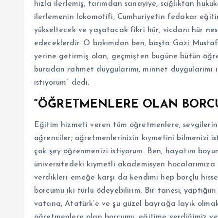
hızla ilerlemiş, tarımdan sanayiye, sağlıktan huku
ilerlemenin lokomotifi, Cumhuriyetin fedakar eğitim
yükseltecek ve yaşatacak fikri hür, vicdanı hür nes
edeceklerdir. O bakımdan ben, başta Gazi Mustaf
yerine getirmiş olan, geçmişten bugüne bütün öğre
buradan rahmet duygularımı, minnet duygularımı il
istiyorum” dedi.
“ÖĞRETMENLERE OLAN BORCU
Eğitim hizmeti veren tüm öğretmenlere, sevgilerini
öğrenciler; öğretmenlerinizin kıymetini bilmenizi i
çok şey öğrenmenizi istiyorum. Ben, hayatım boyu
üniversitedeki kıymetli akademisyen hocalarımıza 
verdikleri emeğe karşı da kendimi hep borçlu hiss
borcumu iki türlü ödeyebilirim. Bir tanesi; yaptığı
vatana, Atatürk’e ve şu güzel bayrağa layık olmak…
öğretmenlere olan borcumu, eğitime verdiğimiz vey