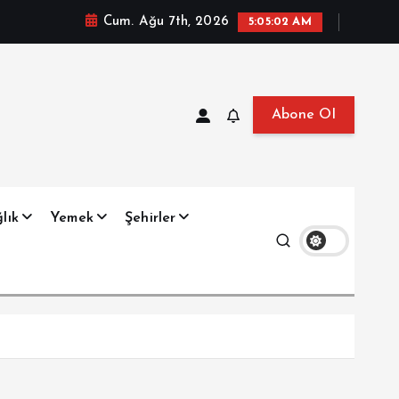
Cum. Ağu 7th, 2026
5:05:03 AM
Abone Ol
at, Haberler, Biyografi, Bilgi
lık
Yemek
Şehirler