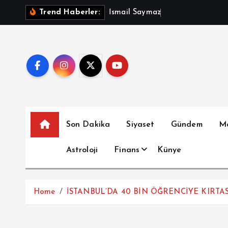
İ
İ
s
m
a
i
l
S
a
y
m
a
z
A
ç
ı
k
l
a
Trend Haberler:
ç
e
r
i
ğ
e
a
t
Son Dakika
Siyaset
Gündem
M
l
a
Astroloji
Finans
Künye
Home
İSTANBUL’DA 40 BİN ÖĞRENCİYE KIRTAS