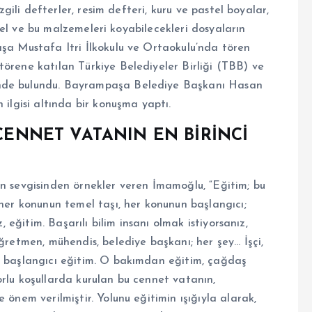
izgili defterler, resim defteri, kuru ve pastel boyalar,
etvel ve bu malzemeleri koyabilecekleri dosyaların
aşa Mustafa Itri İlkokulu ve Ortaokulu’nda tören
törene katılan Türkiye Belediyeler Birliği (TBB) ve
inde bulundu. Bayrampaşa Belediye Başkanı Hasan
 ilgisi altında bir konuşma yaptı.
 CENNET VATANIN EN BİRİNCİ
an sevgisinden örnekler veren İmamoğlu, “Eğitim; bu
 her konunun temel taşı, her konunun başlangıcı;
, eğitim. Başarılı bilim insanı olmak istiyorsanız,
Öğretmen, mühendis, belediye başkanı; her şey… İşçi,
n başlangıcı eğitim. O bakımdan eğitim, çağdaş
rlu koşullarda kurulan bu cennet vatanın,
 önem verilmiştir. Yolunu eğitimin ışığıyla alarak,