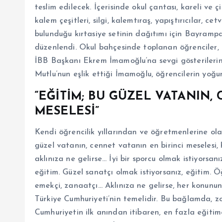
teslim edilecek. İçerisinde okul çantası, kareli ve ç
kalem çeşitleri, silgi, kalemtıraş, yapıştırıcılar, c
bulunduğu kırtasiye setinin dağıtımı için Bayramp
düzenlendi. Okul bahçesinde toplanan öğrenciler, 
İBB Başkanı Ekrem İmamoğlu’na sevgi gösteriler
Mutlu’nun eşlik ettiği İmamoğlu, öğrencilerin yoğun
“EĞİTİM; BU GÜZEL VATANIN,
MESELESİ”
Kendi öğrencilik yıllarından ve öğretmenlerine ol
güzel vatanın, cennet vatanın en birinci meselesi,
aklınıza ne gelirse… İyi bir sporcu olmak istiyorsanız
eğitim. Güzel sanatçı olmak istiyorsanız, eğitim. 
emekçi, zanaatçı… Aklınıza ne gelirse, her konunu
Türkiye Cumhuriyeti’nin temelidir. Bu bağlamda, zo
Cumhuriyetin ilk anından itibaren, en fazla eğitime