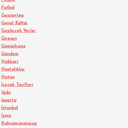
Finans
Futbol
Gaziantep
Genel Kültür
Gezilecek Yerler
Giresun
Gümüşhane
Gündem
Hakkari
Hastalıklar
Hatay
İçecek Tarifleri
Iğdır
Isparta
İstanbul
İzmir
Kahramanmaraş