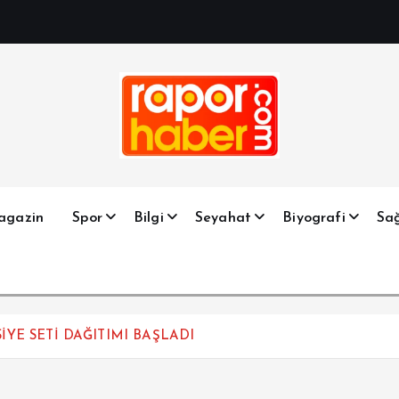
Haber, Spor, Magazin, Sağlık, Son Dakika, Gündem, Seyah
agazin
Spor
Bilgi
Seyahat
Biyografi
Sağ
İYE SETİ DAĞITIMI BAŞLADI