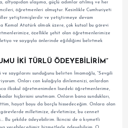
ka, altyapıdan ulaşıma, güçlü adımlar atılmış ve her
cileri, öğretmenleri olmuştur. Kesinlikle Cumhuriyeti
iller yetiştirmişlerdir ve yetiştirmeye devam
a Kemal Atatürk olmak üzere, çok kutsal bu görevi
tmenlerimize, özellikle şehit olan öğretmenlerimize
etiyo ve saygıyla önlerinde eğildiğimi belirtmek
MU İKİ TÜRLÜ ÖDEYEBİLİRİM”
 ve saygılarını sunduğunu belirten İmamoğlu, “Sevgili
stiyorum. Onları can kulağıyla dinlemenizi, onlardan
nca ilkokul öğretmenimden lisedeki öğretmenlerime,
kadar hiçbirisini unutmam. Onların bana sundukları,
ettim, hayat boyu da borçlu hissedeceğim. Onlara olan
m görevlerde milletimize, devletimize, bu cennet
 Bu şekilde ödeyebilirim. İkincisi de o kıymetli
a verebileceğimiz hizmetlerle ödeyebilirim. O