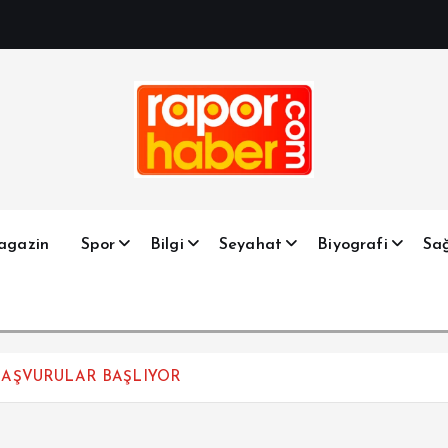
Haber, Spor, Magazin, Sağlık, Son Dakika, Gündem, Seyah
agazin
Spor
Bilgi
Seyahat
Biyografi
Sağ
 BAŞVURULAR BAŞLIYOR