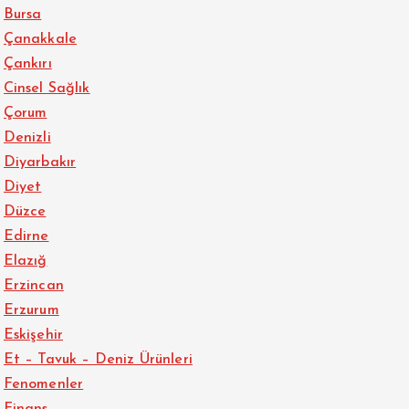
Bursa
Çanakkale
Çankırı
Cinsel Sağlık
Çorum
Denizli
Diyarbakır
Diyet
Düzce
Edirne
Elazığ
Erzincan
Erzurum
Eskişehir
Et – Tavuk – Deniz Ürünleri
Fenomenler