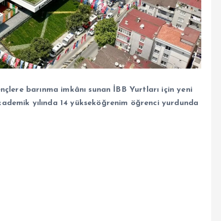
ençlere barınma imkânı sunan İBB Yurtları için yeni
kademik yılında 14 yükseköğrenim öğrenci yurdunda