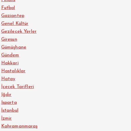
Finans
Futbol
Gaziantep
Genel Kültür
Gezilecek Yerler
Giresun
Gümüşhane
Gündem
Hakkari
Hastalıklar
Hatay
İçecek Tarifleri
Iğdır
Isparta
İstanbul
İzmir
Kahramanmaraş