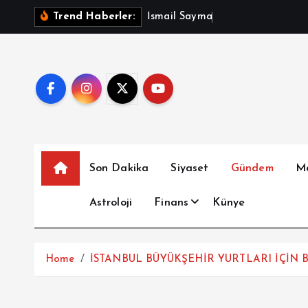
İ
İ
s
m
a
i
l
S
a
y
m
a
z
A
ç
ı
k
l
a
d
Trend Haberler:
ç
e
r
i
ğ
e
a
t
Son Dakika
Siyaset
Gündem
M
l
a
Astroloji
Finans
Künye
Home
İSTANBUL BÜYÜKŞEHİR YURTLARI İÇİN