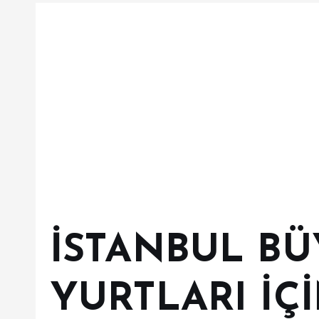
İSTANBUL B
YURTLARI İÇ