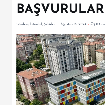
BAŞVURULAR
Gündem
,
İstanbul
,
Şehirler
Ağustos 16, 2024
0 Co