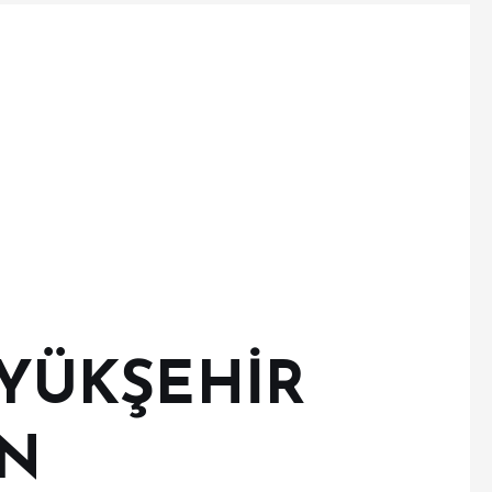
ÜYÜKŞEHİR
İN