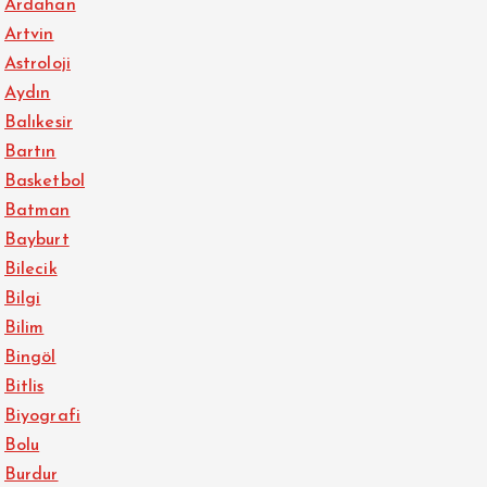
Ardahan
Artvin
Astroloji
Aydın
Balıkesir
Bartın
Basketbol
Batman
Bayburt
Bilecik
Bilgi
Bilim
Bingöl
Bitlis
Biyografi
Bolu
Burdur