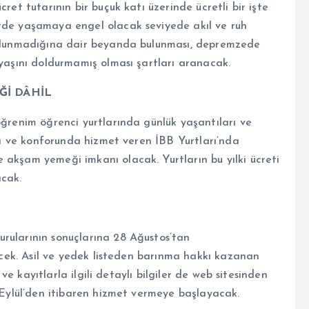
ret tutarının bir buçuk katı üzerinde ücretli bir işte
erde yaşamaya engel olacak seviyede akıl ve ruh
 bulunmadığına dair beyanda bulunması, depremzede
 yaşını doldurmamış olması şartları aranacak.
Ğİ DÂHİL
öğrenim öğrenci yurtlarında günlük yaşantıları ve
nda ve konforunda hizmet veren İBB Yurtları’nda
 akşam yemeği imkanı olacak. Yurtların bu yılki ücreti
acak.
rularının sonuçlarına 28 Ağustos’tan
lecek. Asil ve yedek listeden barınma hakkı kazanan
i ve kayıtlarla ilgili detaylı bilgiler de web sitesinden
7 Eylül’den itibaren hizmet vermeye başlayacak.