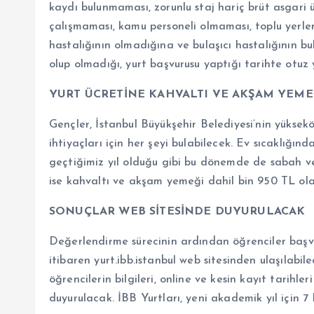
kaydı bulunmaması, zorunlu staj hariç brüt asgari üc
çalışmaması, kamu personeli olmaması, toplu yerl
hastalığının olmadığına ve bulaşıcı hastalığının
olup olmadığı, yurt başvurusu yaptığı tarihte otuz
YURT ÜCRETİNE KAHVALTI VE AKŞAM YEME
Gençler, İstanbul Büyükşehir Belediyesi’nin yüksek
ihtiyaçları için her şeyi bulabilecek. Ev sıcaklığı
geçtiğimiz yıl olduğu gibi bu dönemde de sabah ve
ise kahvaltı ve akşam yemeği dahil bin 950 TL ol
SONUÇLAR WEB SİTESİNDE DUYURULACAK
Değerlendirme sürecinin ardından öğrenciler başvu
itibaren yurt.ibb.istanbul web sitesinden ulaşılabi
öğrencilerin bilgileri, online ve kesin kayıt tarihler
duyurulacak. İBB Yurtları, yeni akademik yıl için 