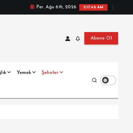
Per. Ağu 6th, 2026
2:17:47 AM
Abone Ol
at, Haberler, Biyografi, Bilgi
lık
Yemek
Şehirler