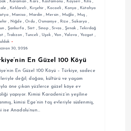
bük
,
Karaman
,
Kars
,
Kastamonu
,
Kayseri
,
Kilis
,
kale
,
Kırklareli
,
Kırşehir
,
Kocaeli
,
Konya
,
Kütahya
atya
,
Manisa
,
Mardin
,
Mersin
,
Muğla
,
Muş
,
ehir
,
Niğde
,
Ordu
,
Osmaniye
,
Rize
,
Sakarya
,
un
,
Şanlıurfa
,
Siirt
,
Sinop
,
Sivas
,
Şırnak
,
Tekirdağ
at
,
Trabzon
,
Tunceli
,
Uşak
,
Van
,
Yalova
,
Yozgat
,
uldak
ziran 30, 2026
rkiye’nin En Güzel 100 Köyü
iye’nin En Güzel 100 Köyü – Türkiye, sadece
rleriyle değil; doğası, kültürü ve yaşam
ıyla öne çıkan yüzlerce güzel köye ev
pliği yapıyor. Kimisi Karadeniz’in yeşiline
anmış, kimisi Ege’nin taş evleriyle süslenmiş,
si ise Anadolu’nun…