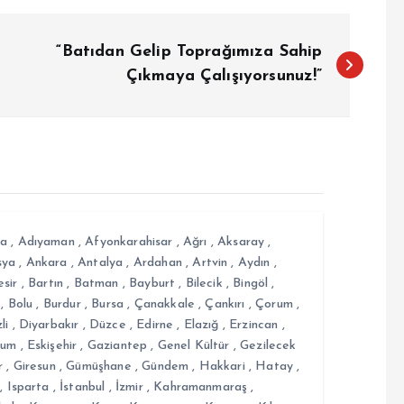
“Batıdan Gelip Toprağımıza Sahip
Çıkmaya Çalışıyorsunuz!”
a
,
Adıyaman
,
Afyonkarahisar
,
Ağrı
,
Aksaray
,
sya
,
Ankara
,
Antalya
,
Ardahan
,
Artvin
,
Aydın
,
esir
,
Bartın
,
Batman
,
Bayburt
,
Bilecik
,
Bingöl
,
,
Bolu
,
Burdur
,
Bursa
,
Çanakkale
,
Çankırı
,
Çorum
,
li
,
Diyarbakır
,
Düzce
,
Edirne
,
Elazığ
,
Erzincan
,
rum
,
Eskişehir
,
Gaziantep
,
Genel Kültür
,
Gezilecek
r
,
Giresun
,
Gümüşhane
,
Gündem
,
Hakkari
,
Hatay
,
,
Isparta
,
İstanbul
,
İzmir
,
Kahramanmaraş
,