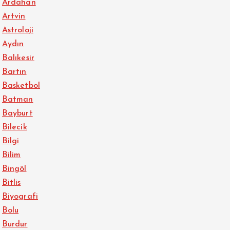
Ardahan
Artvin
Astroloji
Aydın
Balıkesir
Bartın
Basketbol
Batman
Bayburt
Bilecik
Bilgi
Bilim
Bingöl
Bitlis
Biyografi
Bolu
Burdur