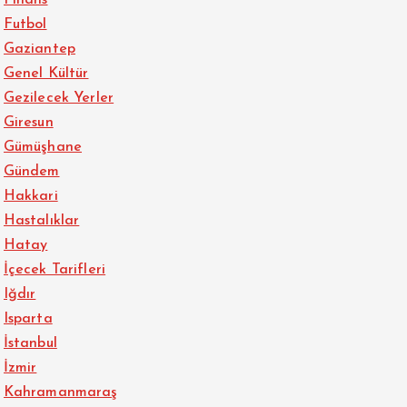
Finans
Futbol
Gaziantep
Genel Kültür
Gezilecek Yerler
Giresun
Gümüşhane
Gündem
Hakkari
Hastalıklar
Hatay
İçecek Tarifleri
Iğdır
Isparta
İstanbul
İzmir
Kahramanmaraş