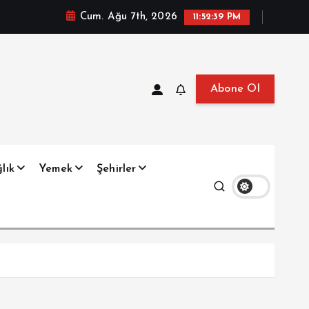
Cum. Ağu 7th, 2026
11:52:40 PM
Abone Ol
at, Haberler, Biyografi, Bilgi
lık
Yemek
Şehirler