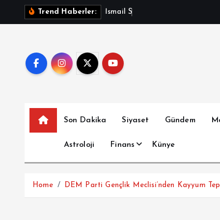
İ
İ
s
m
a
i
l
S
a
y
m
a
z
A
Trend Haberler:
ç
e
r
i
ğ
e
a
t
Son Dakika
Siyaset
Gündem
M
l
a
Astroloji
Finans
Künye
Home
DEM Parti Gençlik Meclisi’nden Kayyum Tepki