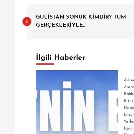
Y
GÜLİSTAN SÖNÜK KİMDİR? TÜM
a
GERÇEKLERİYLE..
z
İlgili Haberler
ı
g
Adan
Ama
e
Balık
Bitlis
Deniz
z
Erzu
Yerle
i
Iğdır