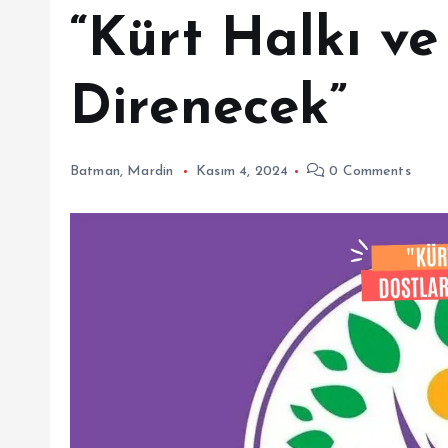
“Kürt Halkı ve
Direnecek”
Batman
,
Mardin
Kasım 4, 2024
0 Comments