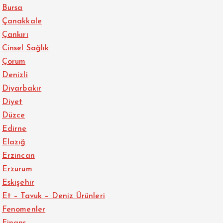
Bursa
Çanakkale
Çankırı
Cinsel Sağlık
Çorum
Denizli
Diyarbakır
Diyet
Düzce
Edirne
Elazığ
Erzincan
Erzurum
Eskişehir
Et – Tavuk – Deniz Ürünleri
Fenomenler