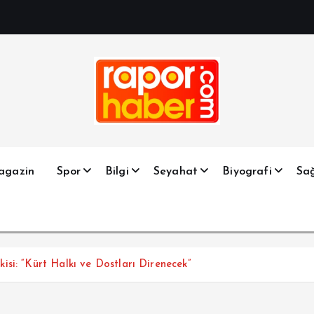
Haber, Spor, Magazin, Sağlık, Son Dakika, Gündem, Seyah
agazin
Spor
Bilgi
Seyahat
Biyografi
Sağ
si: “Kürt Halkı ve Dostları Direnecek”