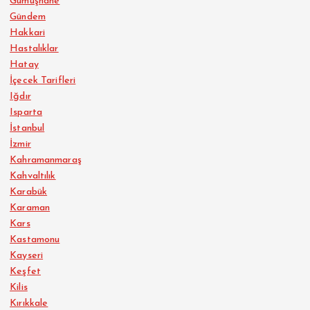
Gümüşhane
Gündem
Hakkari
Hastalıklar
Hatay
İçecek Tarifleri
Iğdır
Isparta
İstanbul
İzmir
Kahramanmaraş
Kahvaltılık
Karabük
Karaman
Kars
Kastamonu
Kayseri
Keşfet
Kilis
Kırıkkale