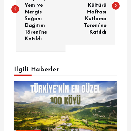
z
Yem ve
Kültürü
Nergis
Haftası
ı
Soğanı
Kutlama
Dağıtım
Töreni’ne
g
Töreni’ne
Katıldı
Katıldı
e
z
İlgili Haberler
i
n
m
e