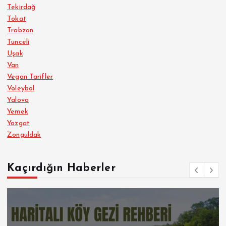
Tekirdağ
Tokat
Trabzon
Tunceli
Uşak
Van
Vegan Tarifler
Voleybol
Yalova
Yemek
Yozgat
Zonguldak
Kaçırdığın Haberler