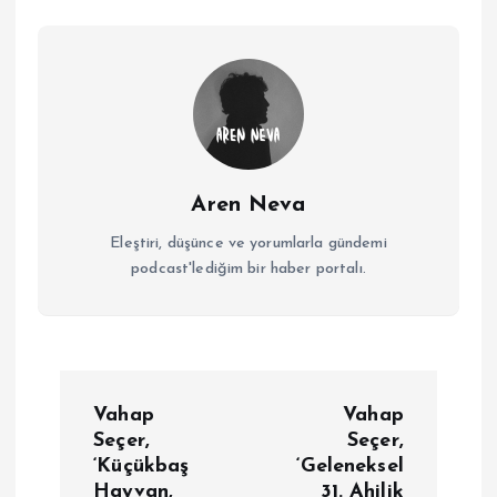
Aren Neva
Eleştiri, düşünce ve yorumlarla gündemi
podcast'lediğim bir haber portalı.
Y
Vahap
Vahap
a
Seçer,
Seçer,
‘Küçükbaş
‘Geleneksel
Hayvan,
31. Ahilik