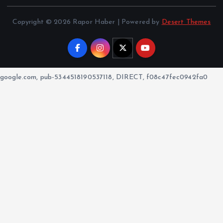
Copyright © 2026 Rapor Haber | Powered by
Desert Themes
google.com, pub-5344518190537118, DIRECT, f08c47fec0942fa0