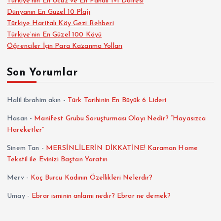
Türkiye’nin En Ucuz ve En Pahalı 1+1 Dairesi
Dünyanın En Güzel 10 Plajı
Türkiye Haritalı Köy Gezi Rehberi
Türkiye’nin En Güzel 100 Köyü
Öğrenciler İçin Para Kazanma Yolları
Son Yorumlar
Halil ibrahim akın
-
Türk Tarihinin En Büyük 6 Lideri
Hasan
-
Manifest Grubu Soruşturması Olayı Nedir? “Hayasızca
Hareketler”
Sinem Tan
-
MERSİNLİLERİN DİKKATİNE! Karaman Home
Tekstil ile Evinizi Baştan Yaratın
Merv
-
Koç Burcu Kadının Özellikleri Nelerdir?
Umay
-
Ebrar isminin anlamı nedir? Ebrar ne demek?