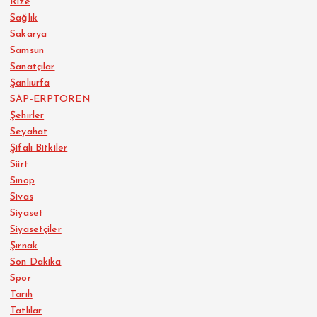
Rize
Sağlık
Sakarya
Samsun
Sanatçılar
Şanlıurfa
SAP-ERPTOREN
Şehirler
Seyahat
Şifalı Bitkiler
Siirt
Sinop
Sivas
Siyaset
Siyasetçiler
Şırnak
Son Dakika
Spor
Tarih
Tatlılar