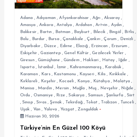
s
i
Adana
,
Adıyaman
,
Afyonkarahisar
,
Ağrı
,
Aksaray
,
Amasya
,
Ankara
,
Antalya
,
Ardahan
,
Artvin
,
Aydın
,
Balıkesir
,
Bartın
,
Batman
,
Bayburt
,
Bilecik
,
Bingöl
,
Bitlis
,
Bolu
,
Burdur
,
Bursa
,
Çanakkale
,
Çankırı
,
Çorum
,
Denizli
,
Diyarbakır
,
Düzce
,
Edirne
,
Elazığ
,
Erzincan
,
Erzurum
,
Eskişehir
,
Gaziantep
,
Genel Kültür
,
Gezilecek Yerler
,
Giresun
,
Gümüşhane
,
Gündem
,
Hakkari
,
Hatay
,
Iğdır
,
Isparta
,
İstanbul
,
İzmir
,
Kahramanmaraş
,
Karabük
,
Karaman
,
Kars
,
Kastamonu
,
Kayseri
,
Kilis
,
Kırıkkale
,
Kırklareli
,
Kırşehir
,
Kocaeli
,
Konya
,
Kütahya
,
Malatya
,
Manisa
,
Mardin
,
Mersin
,
Muğla
,
Muş
,
Nevşehir
,
Niğde
,
Ordu
,
Osmaniye
,
Rize
,
Sakarya
,
Samsun
,
Şanlıurfa
,
Siirt
,
Sinop
,
Sivas
,
Şırnak
,
Tekirdağ
,
Tokat
,
Trabzon
,
Tunceli
,
Uşak
,
Van
,
Yalova
,
Yozgat
,
Zonguldak
Haziran 30, 2026
Türkiye’nin En Güzel 100 Köyü