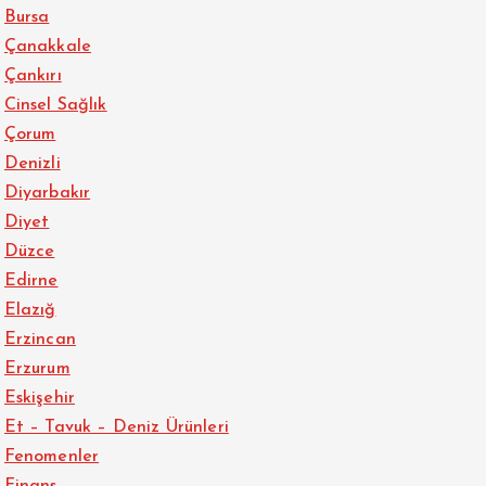
Bursa
Çanakkale
Çankırı
Cinsel Sağlık
Çorum
Denizli
Diyarbakır
Diyet
Düzce
Edirne
Elazığ
Erzincan
Erzurum
Eskişehir
Et – Tavuk – Deniz Ürünleri
Fenomenler