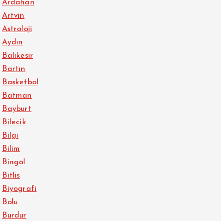
Ardahan
Artvin
Astroloji
Aydın
Balıkesir
Bartın
Basketbol
Batman
Bayburt
Bilecik
Bilgi
Bilim
Bingöl
Bitlis
Biyografi
Bolu
Burdur