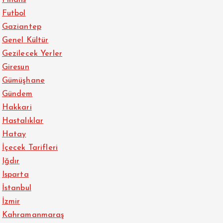
Finans
Futbol
Gaziantep
Genel Kültür
Gezilecek Yerler
Giresun
Gümüşhane
Gündem
Hakkari
Hastalıklar
Hatay
İçecek Tarifleri
Iğdır
Isparta
İstanbul
İzmir
Kahramanmaraş