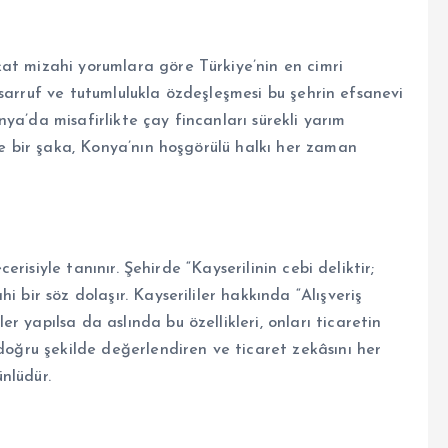
at mizahi yorumlara göre Türkiye’nin en cimri
 tasarruf ve tutumlulukla özdeşleşmesi bu şehrin efsanevi
ya’da misafirlikte çay fincanları sürekli yarım
ece bir şaka, Konya’nın hoşgörülü halkı her zaman
cerisiyle tanınır. Şehirde “Kayserilinin cebi deliktir;
 bir söz dolaşır. Kayserililer hakkında “Alışveriş
 yapılsa da aslında bu özellikleri, onları ticaretin
 doğru şekilde değerlendiren ve ticaret zekâsını her
nlüdür.