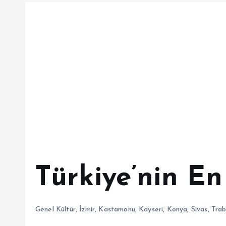
Türkiye’nin En 
Genel Kültür
,
İzmir
,
Kastamonu
,
Kayseri
,
Konya
,
Sivas
,
Tra