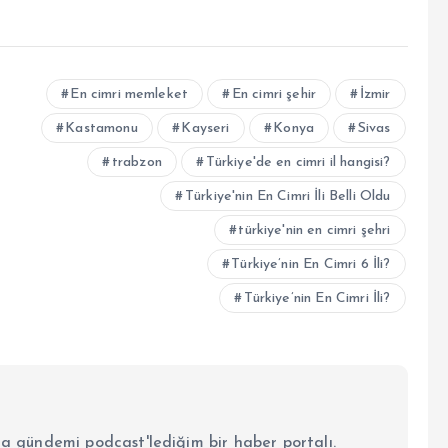
En cimri memleket
En cimri şehir
İzmir
Kastamonu
Kayseri
Konya
Sivas
trabzon
Türkiye'de en cimri il hangisi?
Türkiye'nin En Cimri İli Belli Oldu
türkiye'nin en cimri şehri
Türkiye’nin En Cimri 6 İli?
Türkiye’nin En Cimri İli?
la gündemi podcast'lediğim bir haber portalı.