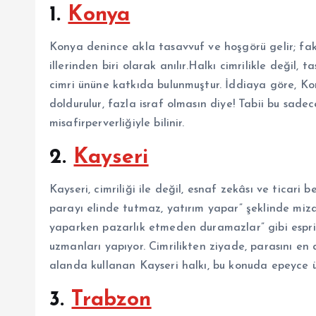
1.
Konya
Konya denince akla tasavvuf ve hoşgörü gelir; fak
illerinden biri olarak anılır.Halkı cimrilikle değil,
cimri ününe katkıda bulunmuştur. İddiaya göre, Kon
doldurulur, fazla israf olmasın diye! Tabii bu sad
misafirperverliğiyle bilinir.
2.
Kayseri
Kayseri, cimriliği ile değil, esnaf zekâsı ve ticari be
parayı elinde tutmaz, yatırım yapar” şeklinde mizahi
yaparken pazarlık etmeden duramazlar” gibi espriler
uzmanları yapıyor. Cimrilikten ziyade, parasını en
alanda kullanan Kayseri halkı, bu konuda epeyce ü
3.
Trabzon