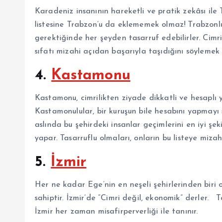
Karadeniz insanının hareketli ve pratik zekâsı ile 
listesine Trabzon’u da eklememek olmaz! Trabzonlul
gerektiğinde her şeyden tasarruf edebilirler. Cimri 
sıfatı mizahi açıdan başarıyla taşıdığını söyleme
4.
Kastamonu
Kastamonu, cimrilikten ziyade dikkatli ve hesaplı 
Kastamonulular, bir kuruşun bile hesabını yapmayı se
aslında bu şehirdeki insanlar geçimlerini en iyi şek
yapar. Tasarruflu olmaları, onların bu listeye miza
5.
İzmir
Her ne kadar Ege’nin en neşeli şehirlerinden biri 
sahiptir. İzmir’de “Cimri değil, ekonomik” derler. Ta
İzmir her zaman misafirperverliği ile tanınır.