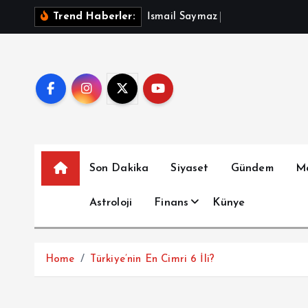
İ
İ
s
m
a
i
l
S
a
y
m
a
z
A
ç
ı
k
l
a
Trend Haberler:
ç
e
r
i
ğ
e
a
t
Son Dakika
Siyaset
Gündem
M
l
a
Astroloji
Finans
Künye
Home
Türkiye’nin En Cimri 6 İli?