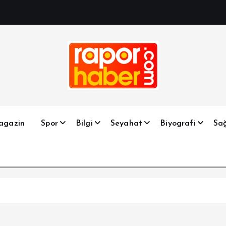
Haber, Spor, Magazin, Sağlık, Son Dakika, Gündem, Seyah
agazin
Spor
Bilgi
Seyahat
Biyografi
Sağ