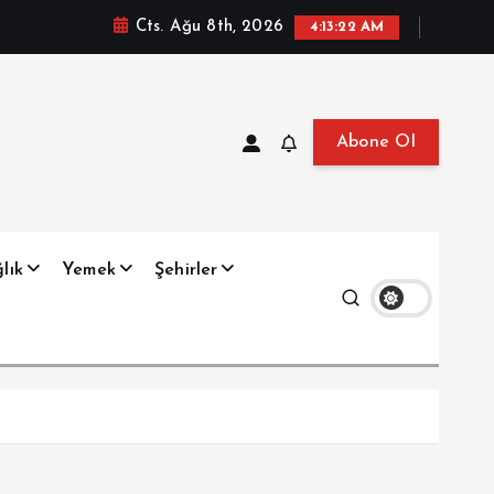
Cts. Ağu 8th, 2026
4:13:22 AM
Abone Ol
at, Haberler, Biyografi, Bilgi
lık
Yemek
Şehirler