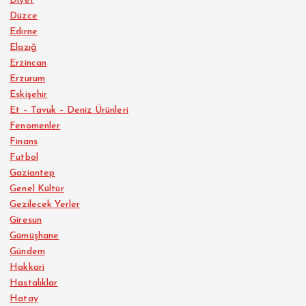
Diyet
Düzce
Edirne
Elazığ
Erzincan
Erzurum
Eskişehir
Et – Tavuk – Deniz Ürünleri
Fenomenler
Finans
Futbol
Gaziantep
Genel Kültür
Gezilecek Yerler
Giresun
Gümüşhane
Gündem
Hakkari
Hastalıklar
Hatay