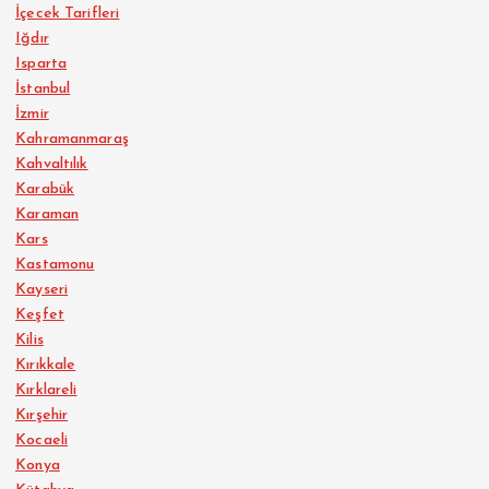
İçecek Tarifleri
Iğdır
Isparta
İstanbul
İzmir
Kahramanmaraş
Kahvaltılık
Karabük
Karaman
Kars
Kastamonu
Kayseri
Keşfet
Kilis
Kırıkkale
Kırklareli
Kırşehir
Kocaeli
Konya