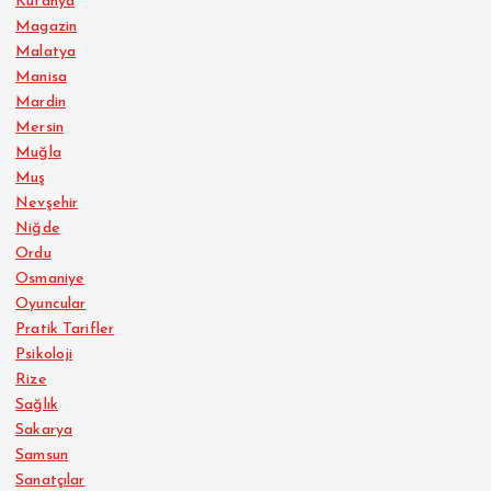
Kütahya
Magazin
Malatya
Manisa
Mardin
Mersin
Muğla
Muş
Nevşehir
Niğde
Ordu
Osmaniye
Oyuncular
Pratik Tarifler
Psikoloji
Rize
Sağlık
Sakarya
Samsun
Sanatçılar