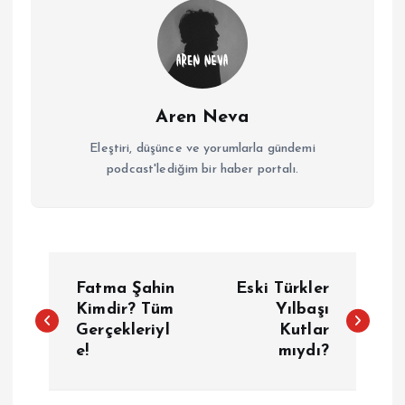
Aren Neva
Eleştiri, düşünce ve yorumlarla gündemi
podcast'lediğim bir haber portalı.
Y
Fatma Şahin
Eski Türkler
a
Kimdir? Tüm
Yılbaşı
Gerçekleriyl
Kutlar
e!
mıydı?
z