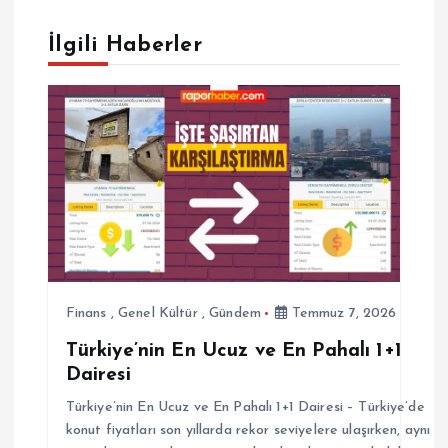
ı
g
İlgili Haberler
e
z
i
n
m
Finans
,
Genel Kültür
,
Gündem
Temmuz 7, 2026
e
Türkiye’nin En Ucuz ve En Pahalı 1+1
Dairesi
s
Türkiye’nin En Ucuz ve En Pahalı 1+1 Dairesi – Türkiye’de
i
konut fiyatları son yıllarda rekor seviyelere ulaşırken, aynı