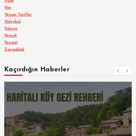
Uşak
Van
Vegan Tarifler
Voleybol
Yalova
Yemek
Yozgat
Zonguldak
Kaçırdığın Haberler