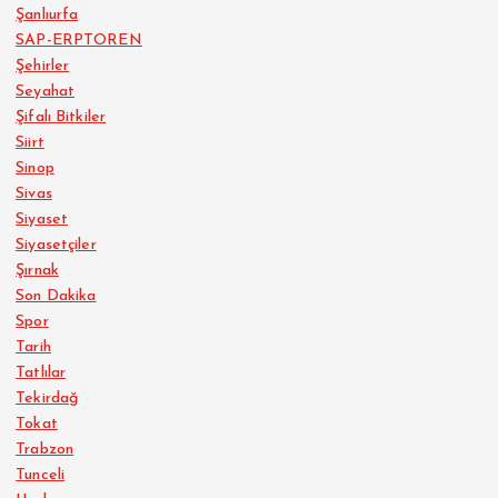
Şanlıurfa
SAP-ERPTOREN
Şehirler
Seyahat
Şifalı Bitkiler
Siirt
Sinop
Sivas
Siyaset
Siyasetçiler
Şırnak
Son Dakika
Spor
Tarih
Tatlılar
Tekirdağ
Tokat
Trabzon
Tunceli