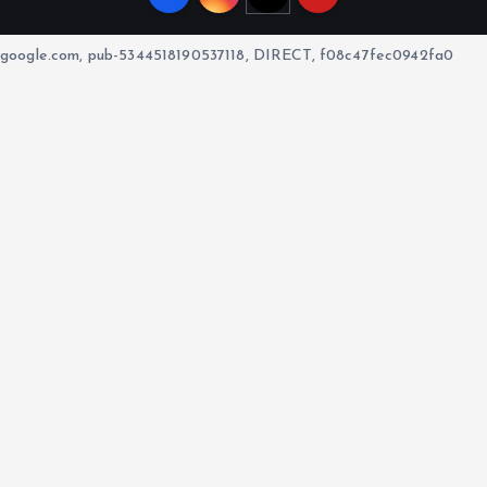
google.com, pub-5344518190537118, DIRECT, f08c47fec0942fa0